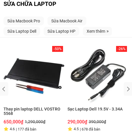
SỬA CHỮA LAPTOP
Sửa Macbook Pro
Sửa Macbook Air
Sửa Laptop Dell
Sửa Laptop HP
Xem thêm
-50%
-26%
Thay pin laptop DELL VOSTRO
Sạc Laptop Dell 19.5V - 3.34A
5568
650,000₫
290,000₫
1,290,000₫
390,000₫
4.6
4.5
|
177
đã bán
|
678
đã bán