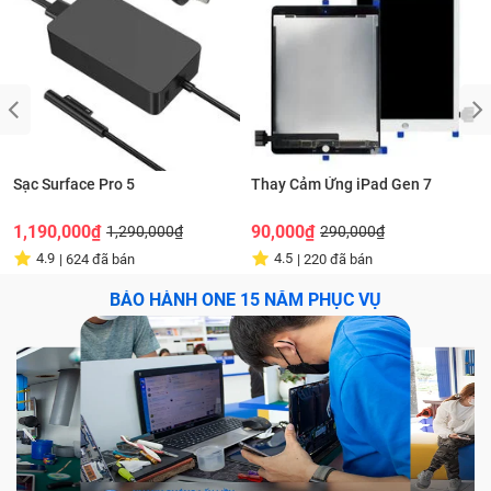
Sạc Surface Pro 5
Thay Cảm Ứng iPad Gen 7
1,190,000₫
90,000₫
1,290,000₫
290,000₫
4.9
4.5
|
624
đã bán
|
220
đã bán
BẢO HÀNH ONE
15
NĂM PHỤC VỤ