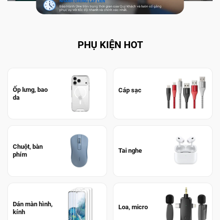
PHỤ KIỆN HOT
Ốp lưng, bao
Cáp sạc
da
Chuột, bàn
Tai nghe
phím
Dán màn hình,
Loa, micro
kính