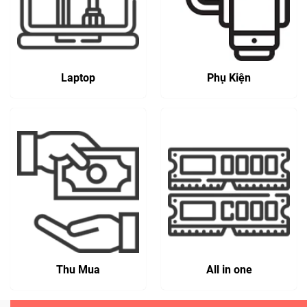
Laptop
Phụ Kiện
Thu Mua
All in one