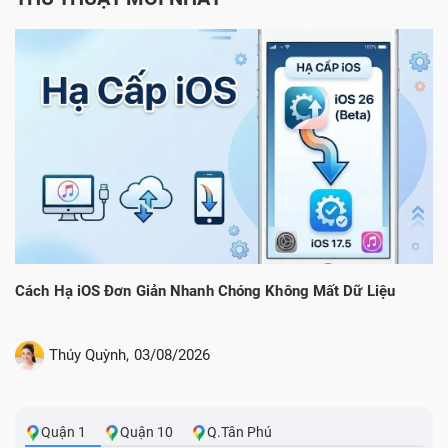
Cách Hạ iOS Đơn Giản Nhanh Chóng Không Mất Dữ Liệu
C
C
Thúy Quỳnh,
03/08/2026
Quận 1
Quận 10
Q.Tân Phú