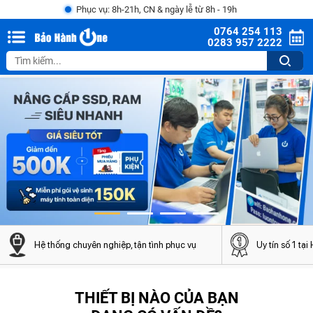
Phục vụ: 8h-21h, CN & ngày lễ từ 8h - 19h
0764 254 113
0283 957 2222
Hệ thống chuyên nghiệp, tận tình phục vụ
Uy tín số 1 tạ
THIẾT BỊ NÀO CỦA BẠN