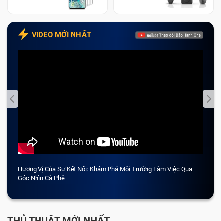
VIDEO MỚI NHẤT
Hương Vị Của Sự Kết Nối: Khám Phá Môi Trường Làm Việc Qua
CẢM 
Góc Nhìn Cà Phê
THỦ THUẬT MỚI NHẤT