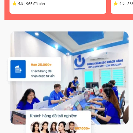
4.5
4.5
|
965
đã bán
|
36