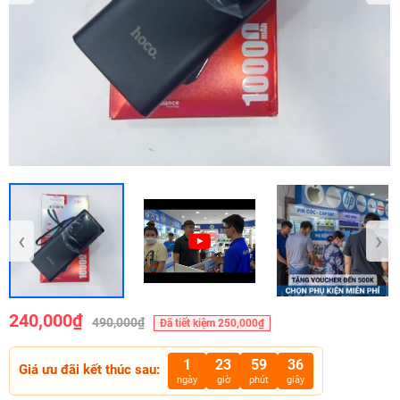
‹
›
240,000₫
490,000₫
Đã tiết kiệm 250,000₫
1
23
59
35
Giá ưu đãi kết thúc sau:
ngày
giờ
phút
giây