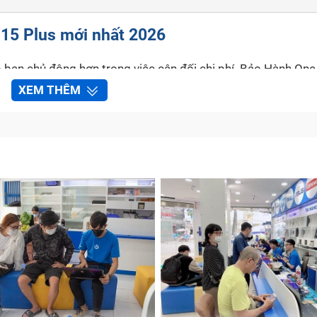
 15 Plus mới nhất 2026
 bạn chủ động hơn trong việc cân đối chi phí. Bảo Hành One
 bạch và được công khai rõ ràng. Dưới đây là bảng giá dịch
XEM THÊM
tham khảo và lựa chọn.
Giá
Liên hệ
Liên hệ
iến động của linh kiện trên thị trường. Để nhận báo giá chính
1800 1236 để được tư vấn và hỗ trợ nhanh chóng.