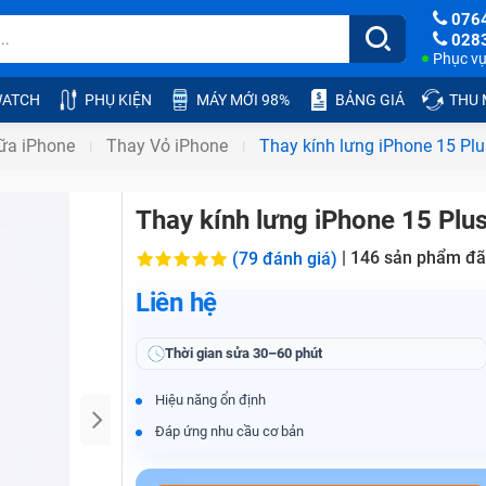
076
028
Phục vụ:
ATCH
PHỤ KIỆN
MÁY MỚI 98%
BẢNG GIÁ
THU
ữa iPhone
Thay Vỏ iPhone
Thay kính lưng iPhone 15 Plu
Thay kính lưng iPhone 15 Plu
|
146
sản phẩm đã
(79 đánh giá)
Liên hệ
Thời gian sửa
30–60 phút
Hiệu năng ổn định
Đáp ứng nhu cầu cơ bản