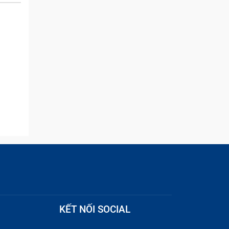
and they were able to
quickly remove the ads :)
hone
khách
ết
i lòng
ao cho
rải
KẾT NỐI SOCIAL