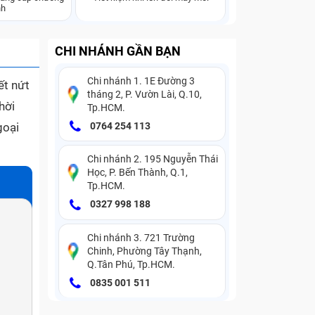
nh
CHI NHÁNH GẦN BẠN
Chi nhánh 1. 1E Đường 3
ết nứt
tháng 2, P. Vườn Lài, Q.10,
hời
Tp.HCM.
goại
0764 254 113
Chi nhánh 2. 195 Nguyễn Thái
Học, P. Bến Thành, Q.1,
Tp.HCM.
0327 998 188
Chi nhánh 3. 721 Trường
Chinh, Phường Tây Thạnh,
Q.Tân Phú, Tp.HCM.
0835 001 511