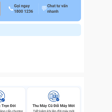
Gọi ngay
Chat tư vấn
📞
💬
1800 1236
nhanh
 Trọn Đời
Thu Máy Cũ Đổi Máy Mới
 nâng cấp chương
Tiết kiệm khi lên đời máy mới