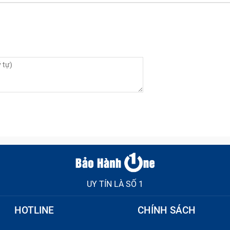
g có thể trực tiếp quan sát toàn bộ quá trình thay kính lưng
hỗ trợ ký tên xác nhận linh kiện trước khi
thay kính lưng iP
iết bị.
kính lưng iPhone 15 Plus được thực hiện nhanh chóng giúp 
thay nắp sau iPhone 15 Plus được thông tin cụ thể và cam k
iến.
hàng được hỗ trợ bảo hành 1 đổi 1 và hoàn tiền nếu chưa hà
ược test lại camera, loa, mic và các kết nối trước khi bàn gi
ữa, thiết bị được vệ sinh tổng thể sạch đẹp nhằm nâng cao t
UY TÍN LÀ SỐ 1
HOTLINE
CHÍNH SÁCH