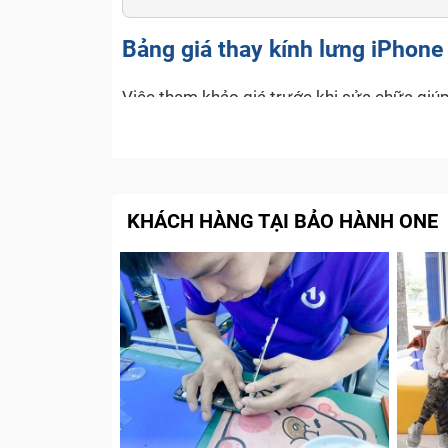
Bảng giá thay kính lưng iPhone
Việc tham khảo giá trước khi sửa chữa giúp
cam kết mang đến mức giá cạnh tranh, minh
thay kính lưng iPhone 15 Plus để bạn tiện 
Dịch vụ
KHÁCH HÀNG TẠI BẢO HÀNH ONE
Kính lưng iPhone 15 Plus (Zin new)
Kính lưng iPhone 15 Plus (Linh kiện)
Lưu ý:
Giá dịch vụ có thể thay đổi tùy theo b
nhất, quý khách vui lòng liên hệ HOTLINE 