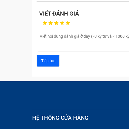
thẩm mỹ sau sửa chữa.
Quy trình sửa chữa công khai:
Khách hàn
VIẾT ĐÁNH GIÁ
iPhone 15 Plus tại cửa hàng.
Cam kết minh bạch linh kiện:
Trung tâm 
nhằm hạn chế tối đa tình trạng tráo đổi th
Thời gian sửa chữa tối ưu:
Dịch vụ thay 
hàng nhận máy ngay trong ngày.
Báo giá rõ ràng trước sửa chữa:
Chi phí 
không phát sinh thêm phụ phí ngoài dự k
Chính sách bảo hành minh bạch:
Khách 
về chất lượng dịch vụ.
Kiểm tra chức năng kỹ lưỡng:
Thiết bị đ
khách hàng.
Hỗ trợ vệ sinh máy miễn phí:
Sau sửa ch
nghiệm sử dụng cho khách hàng.
HỆ THỐNG CỬA HÀNG