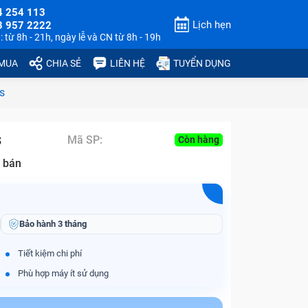
4 254 113
Lịch hẹn
3 957 2222
 từ 8h - 21h, ngày lễ và CN từ 8h - 19h
 MUA
CHIA SẺ
LIÊN HỆ
TUYỂN DỤNG
s
s
Mã SP:
Còn hàng
 bán
Bảo hành
3 tháng
Tiết kiệm chi phí
Phù hợp máy ít sử dụng