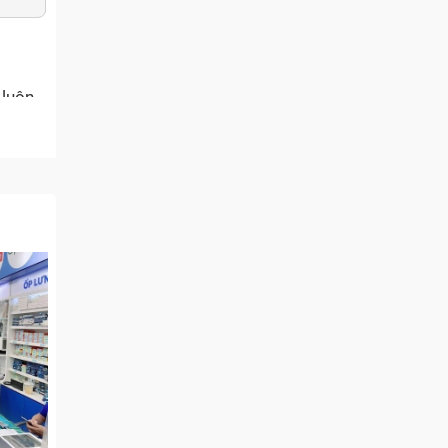
 luôn
 vụ
 xác