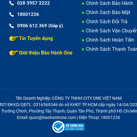
028 3957 2222
Chính Sách Bảo Hành
Chính Sách Bảo Mật
18001236
Chính Sách Đổi Trả
0906 612 369 (Góp ý)
Chính Sách Vận Chuyể
Tin Tuyển dụng
Chính Sách Hoàn Tiền
Chính Sách Thanh Toá
Giới thiệu Bảo Hành One
Tên Doanh Nghiệp: CÔNG TY TNHH CITY ONE VIỆT NAM
ST/ĐKKD/QĐTL: 0316569346 do sở KHĐT TP.HCM cấp ngày 14/04/20
21 Trường Chinh, Phường Tây Thạnh, Quận Tân Phú, Thành phố Hồ Chí Min
Email: quoc@baohanhone.com | Điện Thoại: 18001236