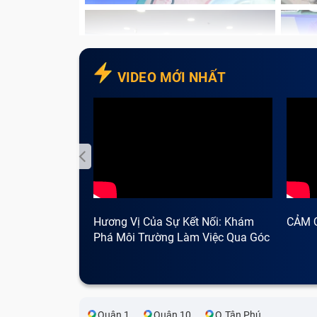
VIDEO MỚI NHẤT
Hương Vị Của Sự Kết Nối: Khám
CẢM 
Phá Môi Trường Làm Việc Qua Góc
Nhìn Cà Phê
Quận 1
Quận 10
Q.Tân Phú