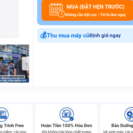
MUA (ĐẶT HẸN TRƯỚC)
Không cần đặt cọc • Tới là làm ngay
Bảo Hành One
💰
Thu mua máy cũ
Định giá ngay
›
g Trình Free
Hoàn Tiền 100% Hóa Đơn
Bảo Dưỡng
n mềm, cài ứng
Khi không hài lòng chất lượng
Vệ sinh máy, cài