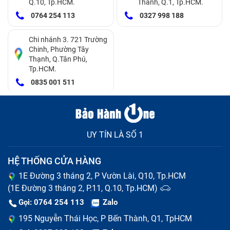
Q.10, Tp.HCM.
Thành, Q.1, Tp.HCM.
0764 254 113
0327 998 188
Chi nhánh 3. 721 Trường
Chinh, Phường Tây
Thạnh, Q.Tân Phú,
Tp.HCM.
0835 001 511
UY TÍN LÀ SỐ 1
HỆ THỐNG CỬA HÀNG
Lợi ích của việc thay kính lưng iPhone 15 Pro
1E Đường 3 tháng 2, P Vườn Lài, Q10, Tp.HCM
Max
(1E Đường 3 tháng 2, P.11, Q.10, Tp.HCM)
Thay kính lưng iPhone 15 Pro Max mang lại nhiều giá
Gọi: 0764 254 113
Zalo
trị thiết thực cho cả thiết bị và người sử dụng. Bạn sẽ
195 Nguyễn Thái Học, P Bến Thành, Q1, TpHCM