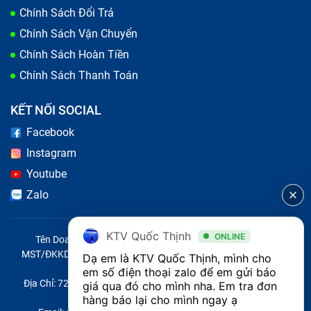
Chính Sách Đổi Trả
Chính Sách Vận Chuyển
Chính Sách Hoàn Tiền
Chính Sách Thanh Toán
KẾT NỐI SOCIAL
Giá thay kính lưng iPhone 15 Pro Max
Facebook
là bao nhiêu?
Instagram
Youtube
Mức giá dịch vụ
sửa chữa iPhone
tại Bảo Hành One
Zalo
luôn được điều chỉnh để phù hợp với tất cả người
dùng. Cam kết báo giá chính xác và cạnh tranh hàng
KTV Quốc Thịnh
ONLINE
Tên Doanh Nghiệp: CÔNG TY TNHH CITY ONE VIỆT NAM
đầu trên thị trường hiện nay. Dưới đây là bảng giá thay
MST/ĐKKD/QĐTL: 0316569346 do sở KHĐT TP.HCM cấp ngày
Dạ em là KTV Quốc Thịnh, mình cho 
mặt kính lưng iPhone 15 Pro Max chi tiết, giúp bạn dễ
14/04/2023
em số điện thoại zalo để em gửi báo 
Địa Chỉ: 721 Trường Chinh, Phường Tây Thạnh, Quận Tân Phú,
giá qua đó cho mình nha. Em tra đơn 
dàng tham khảo lựa chọn.
Thành phố Hồ Chí Minh, Việt Nam
hàng báo lại cho mình ngay ạ 