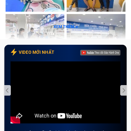
Thay kính lưng iPhone 15 Pro Max là
gì?
XEM THÊM
Thay kính lưng iPhone 15 Pro Max là phương pháp kỹ
thuật giúp xử lý triệt để tình trạng nứt vỡ mặt sau của
VIDEO MỚI NHẤT
máy. Kỹ thuật viên sẽ bóc tách lớp kính hỏng và ép vào
một lớp kính mới chất lượng. Quá trình này yêu cầu sự
tỉ mỉ, chính xác để đảm bảo không ảnh hưởng đến linh
kiện bên trong máy. Vì vậy, hãy lựa chọn những trung
tâm
sửa chữa điện thoại
uy tín như Bảo Hành One để
đảm bảo chất lượng, độ an toàn sau khi sửa chữa.