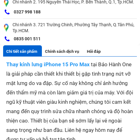
Chi nhánh 2. 195 Nguyễn Thái Học, P. Bến Thành, Q.1, Tp.HCM.
0327 998 188
Chi nhánh 3. 721 Trường Chinh, Phường Tây Thạnh, Q.Tân Phú,
Tp.HCM.
0835 001 511
Chi tiết sản phẩm
Chính sách dịch vụ
Hỏi đáp
Thay kính lưng iPhone 15 Pro Max
tại Bảo Hành One
là giải pháp cần thiết khi thiết bị gặp tình trạng nứt vỡ
mặt lưng do va đập. Sự cố này không chỉ ảnh hưởng
đến thẩm mỹ mà còn làm giảm giá trị của máy. Với đội
ngũ kỹ thuật viên giàu kinh nghiệm, chúng tôi cam kết
mang đến quy trình sửa chữa nhanh chóng và độ hoàn
thiện cao. Thiết bị của bạn sẽ sớm lấy lại vẻ ngoài
sang trọng như ban đầu. Liên hệ ngay hôm nay để
được tư vấn và hỗ trợ tận tình.