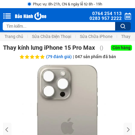
Phục vụ: 8h-21h, CN & ngày lễ từ 8h - 19h
0764 254 113
0283 957 2222
Trang chủ
Sửa Chữa Điện Thoại
Sửa Chữa iPhone
Thay V
Thay kính lưng iPhone 15 Pro Max
(
)
Còn hàng
(79 đánh giá)
|
047
sản phẩm đã bán