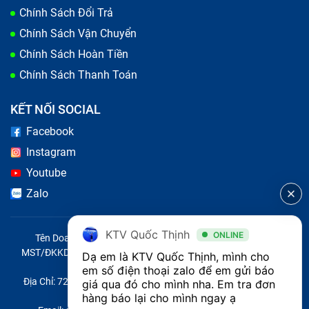
Chính Sách Đổi Trả
Chính Sách Vận Chuyển
Chính Sách Hoàn Tiền
Chính Sách Thanh Toán
KẾT NỐI SOCIAL
Facebook
Instagram
Youtube
Zalo
Lý do bạn nên thay kính lưng iPhone 16
tại Bảo Hành One
KTV Quốc Thịnh
ONLINE
Tên Doanh Nghiệp: CÔNG TY TNHH CITY ONE VIỆT NAM
MST/ĐKKD/QĐTL: 0316569346 do sở KHĐT TP.HCM cấp ngày
Dạ em là KTV Quốc Thịnh, mình cho 
Bảo Hành One là một trong những hệ thống sửa chữa
14/04/2023
em số điện thoại zalo để em gửi báo 
Địa Chỉ: 721 Trường Chinh, Phường Tây Thạnh, Quận Tân Phú,
giá qua đó cho mình nha. Em tra đơn 
thiết bị di động uy tín hàng đầu. Trung tâm luôn nỗ lực
Thành phố Hồ Chí Minh, Việt Nam
hàng báo lại cho mình ngay ạ 
mang lại những giá trị thiết thực và sự an tâm cho