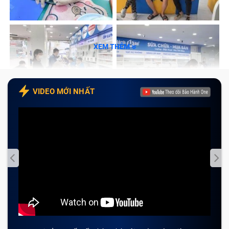
Mặt kính lưng không chỉ góp phần tạo nên vẻ ngoài
sang trọng cho iPhone 16 mà còn hỗ trợ bảo vệ linh
kiện bên trong hiệu quả. Khi bộ phận này bị nứt vỡ, bạn
XEM THÊM
nên nhanh chóng kiểm tra và tìm trung tâm
sửa chữa
điện thoại
uy tín để xử lý kịp thời. Hãy cùng điểm qua
các biểu hiện cho thấy đã đến lúc bạn cần thay kính
VIDEO MỚI NHẤT
lưng iPhone 16 mới.
Mặt kính nứt vỡ:
Các vết nứt lan rộng trên bề mặt
tạo điều kiện cho bụi bẩn xâm nhập vào trong.
Trầy xước nghiêm trọng:
Những vết xước sâu làm
giảm đi tính thẩm mỹ sang trọng ban đầu của điện
thoại.
Bong tróc sơn:
Phần sơn phủ bên trong mặt kính bị
rộp hoặc biến màu do tác động nhiệt độ.
Khe hở khung sườn:
Mặt kính sau bị hở viền khiến
nước và hơi ẩm dễ dàng len lỏi vào mainboard.