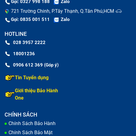
Gọi: 0327 998 188
Zalo
16 có sự khác nhau tùy theo từng trung tâm và chất
721 Trường Chinh, P.Tây Thạnh, Q.Tân Phú,HCM
lượng linh kiện sử dụng. Bảo Hành One cam kết mang
Gọi: 0835 001 511
Zalo
đến bảng giá
sửa chữa iPhone
cạnh tranh, minh bạch
và được niêm yết rõ ràng cho khách hàng.
HOTLINE
028 3957 2222
Dịch vụ
Giá
18001236
Kính lưng iPhone 16 (Zin new)
Liên hệ
0906 612 369 (Góp ý)
Kính lưng iPhone 16 (Linh
Tin Tuyển dụng
Liên hệ
kiện)
Giới thiệu Bảo Hành
One
Lưu ý:
Giá có thể thay đổi tuỳ theo giá thị trường, vui
lòng liên hệ hotline 1800 1236 để nhận báo giá chính
CHÍNH SÁCH
xác.
Chính Sách Bảo Hành
Chính Sách Bảo Mật