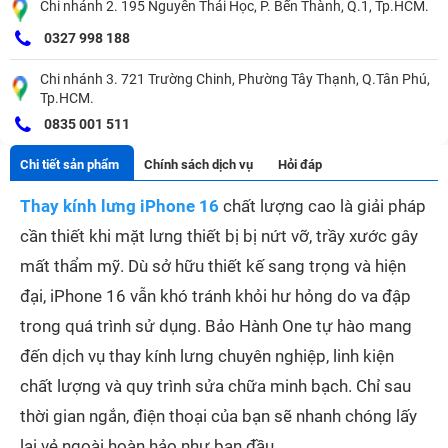
Chi nhánh 2. 195 Nguyễn Thái Học, P. Bến Thành, Q.1, Tp.HCM.
0327 998 188
Chi nhánh 3. 721 Trường Chinh, Phường Tây Thạnh, Q.Tân Phú,
Tp.HCM.
0835 001 511
Chi tiết sản phẩm
Chính sách dịch vụ
Hỏi đáp
Thay kính lưng iPhone 16
chất lượng cao là giải pháp
cần thiết khi mặt lưng thiết bị bị nứt vỡ, trầy xước gây
mất thẩm mỹ. Dù sở hữu thiết kế sang trọng và hiện
đại, iPhone 16 vẫn khó tránh khỏi hư hỏng do va đập
trong quá trình sử dụng. Bảo Hành One tự hào mang
đến dịch vụ thay kính lưng chuyên nghiệp, linh kiện
chất lượng và quy trình sửa chữa minh bạch. Chỉ sau
thời gian ngắn, điện thoại của bạn sẽ nhanh chóng lấy
lại vẻ ngoài hoàn hảo như ban đầu.