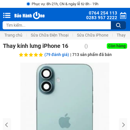
Phục vụ: 8h-21h, CN & ngày lễ từ 8h - 19h
0764 254 113
0283 957 2222
Trang chủ
Sửa Chữa Điện Thoại
Sửa Chữa iPhone
Thay V
Thay kính lưng iPhone 16
(
)
Còn hàng
(79 đánh giá)
|
713
sản phẩm đã bán