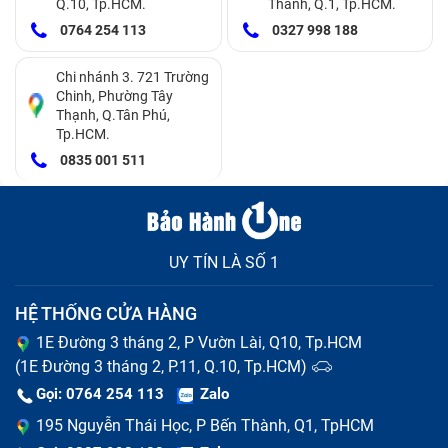
Q.10, Tp.HCM.
Thành, Q.1, Tp.HCM.
0764 254 113
0327 998 188
Chi nhánh 3. 721 Trường
Chinh, Phường Tây
Thạnh, Q.Tân Phú,
Tp.HCM.
0835 001 511
UY TÍN LÀ SỐ 1
HỆ THỐNG CỬA HÀNG
1E Đường 3 tháng 2, P Vườn Lài, Q10, Tp.HCM
Thay kính lưng iPhone 16 giá bao
(1E Đường 3 tháng 2, P.11, Q.10, Tp.HCM)
nhiêu?
Gọi: 0764 254 113
Zalo
195 Nguyễn Thái Học, P Bến Thành, Q1, TpHCM
Trên thị trường hiện nay, giá thay mặt kính lưng iPhone