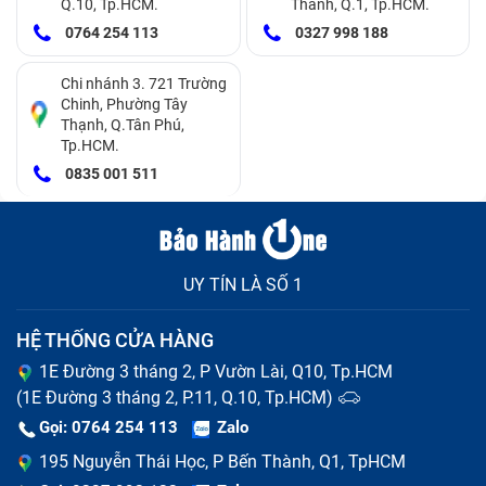
Q.10, Tp.HCM.
Thành, Q.1, Tp.HCM.
0764 254 113
0327 998 188
Thay kính lưng iPhone 16 Pro Max sớm có tốt
Chi nhánh 3. 721 Trường
Chinh, Phường Tây
không?
Thạnh, Q.Tân Phú,
Tp.HCM.
Việc thay kính lưng iPhone 16 Pro Max sớm mang lại
0835 001 511
rất nhiều lợi ích thiết thực cho cả người dùng lẫn thiết
bị. Hãy cùng điểm qua lý do bạn không nên trì hoãn
việc phục hồi thiết bị.
UY TÍN LÀ SỐ 1
Bảo vệ linh kiện:
Ngăn bụi bẩn và hơi nước lọt qua
kẽ nứt gây hư hại pin, mainboard.
HỆ THỐNG CỬA HÀNG
Bảo vệ người dùng:
Tránh các mảnh kính dăm nhỏ
1E Đường 3 tháng 2, P Vườn Lài, Q10, Tp.HCM
đâm vào tay gây tổn thương khi trải nghiệm.
(1E Đường 3 tháng 2, P.11, Q.10, Tp.HCM)
Bảo toàn sạc không dây:
Đảm bảo tính năng sạc
Gọi: 0764 254 113
Zalo
MagSafe hoạt động ổn định và không ngắt quãng.
195 Nguyễn Thái Học, P Bến Thành, Q1, TpHCM
Tiết kiệm chi phí:
Giúp bạn tránh được việc phải