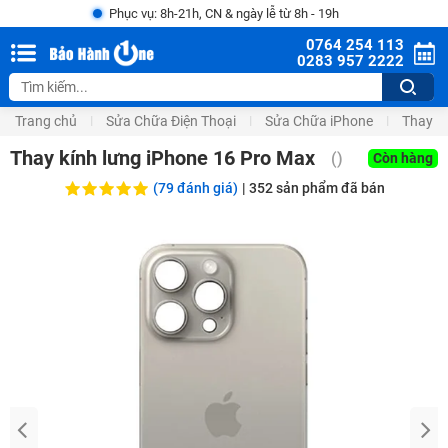
Phục vụ: 8h-21h, CN & ngày lễ từ 8h - 19h
0764 254 113
0283 957 2222
Trang chủ
Sửa Chữa Điện Thoại
Sửa Chữa iPhone
Thay V
Thay kính lưng iPhone 16 Pro Max
(
)
Còn hàng
(79 đánh giá)
|
352
sản phẩm đã bán