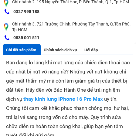
Chi nhánh 2. 195 Nguyễn Thái Học, P. Bến Thành, Q.1, Tp.HCM.
0327 998 188
Chi nhánh 3. 721 Trường Chinh, Phường Tây Thạnh, Q.Tân Phú,
Tp.HCM.
0835 001 511
Chi tiết sản phẩm
Chính sách dịch vụ
Hỏi đáp
Bạn đang lo lắng khi mặt lưng của chiếc điện thoại cao
cấp nhất bị nứt vỡ nặng nề? Những vết nứt không chỉ
gây mất thẩm mỹ mà còn làm giảm giá trị của thiết bị
đắt tiền. Hãy đến với Bảo Hành One để trải nghiệm
dịch vụ
thay kính lưng iPhone 16 Pro Max
uy tín.
Chúng tôi cam kết khắc phục nhanh chóng mọi hư hại,
trả lại vẻ sang trọng vốn có cho máy. Quy trình sửa
chữa diễn ra hoàn toàn công khai, giúp bạn yên tâm
tuyệt đối khi gửi gắm.