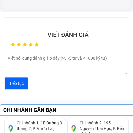
gây cấn tay hoặc khó chịu khi sử dụng lâu dài.
Ảnh hưởng khả năng chống bụi/nước:
Khi kính
lưng hở hoặc nứt, khả năng bảo vệ thiết bị trước bụi
và độ ẩm bị suy giảm.
Nguy cơ lan vết nứt:
Các vết nứt nhỏ có xu hướng
VIẾT ĐÁNH GIÁ
lan rộng theo thời gian, làm hư hỏng nặng hơn nếu
không xử lý kịp thời.
CHI NHÁNH GẦN BẠN
Chi nhánh 1. 1E Đường 3
Chi nhánh 2. 195
tháng 2, P. Vườn Lài,
Nguyễn Thái Học, P. Bến