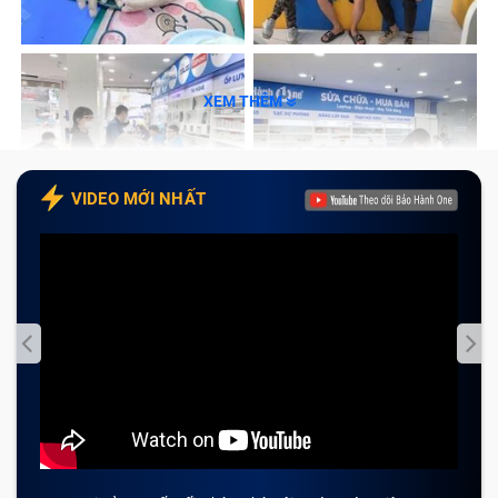
Dịch vụ thay kính lưng iPhone 16 Pro
Max là gì?
XEM THÊM
Thay kính lưng iPhone 16 Pro Max là giải pháp giúp
giải quyết nhanh chóng các hư tổn trên bề mặt kính
VIDEO MỚI NHẤT
sau. Kỹ thuật viên sẽ bóc tách lớp kính vỡ rồi ép lại
một tấm kính mới chất lượng. Phương pháp này giúp
tiết kiệm chi phí cho người dùng.
Những trường hợp cần thay kính lưng iPhone
16 Pro Max
Mặt kính sau iPhone 16 Pro Max bị hư hỏng thường
có dấu hiệu rõ rệt và dễ nhận biết bằng mắt thường.
Người dùng cần theo dõi thường xuyên để kịp thời