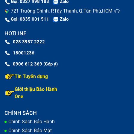
Gọi: 0327 998 188
Zalo
thay thế nguyên bộ vỏ sườn đắt đỏ sau này.
Giữ giá trị máy:
Giúp điện thoại giữ vững giá trị kinh
721 Trường Chinh, P.Tây Thạnh, Q.Tân Phú,HCM
tế khi bạn có nhu cầu bán lại.
Gọi: 0835 001 511
Zalo
HOTLINE
028 3957 2222
18001236
0906 612 369 (Góp ý)
Tin Tuyển dụng
Giới thiệu Bảo Hành
One
CHÍNH SÁCH
Chính Sách Bảo Hành
Giá thay kính lưng iPhone 16 Pro Max
Chính Sách Bảo Mật