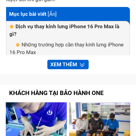
Mục lục bài viết
[
Ẩn
]
Dịch vụ thay kính lưng iPhone 16 Pro Max là
gì?
Những trường hợp cần thay kính lưng iPhone
16 Pro Max
Thay kính lưng iPhone 16 Pro Max sớm có tốt
XEM THÊM
không?
Giá thay kính lưng iPhone 16 Pro Max là bao
nhiêu?
KHÁCH HÀNG TẠI BẢO HÀNH ONE
Ưu điểm dịch vụ thay kính lưng iPhone 16 Pro
Max tại Bảo Hành One
Đôi nét quy trình thay kính lưng iPhone 16 Pro
Max
Cách bảo quản mặt kính hiệu quả sau khi thay