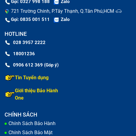
Gọi: 0327 998 188
Zalo
Kính lưng lộ linh kiện bên trong:
Tình trạng vỡ nát
721 Trường Chinh, P.Tây Thạnh, Q.Tân Phú,HCM
nghiêm trọng làm lộ các bộ phận nhạy cảm ra ngoài
Gọi: 0835 001 511
Zalo
và tăng nguy cơ chập cháy.
HOTLINE
028 3957 2222
18001236
0906 612 369 (Góp ý)
Tin Tuyển dụng
Giới thiệu Bảo Hành
One
CHÍNH SÁCH
Chính Sách Bảo Hành
Phân biệt thay kính lưng và thay vỏ
Chính Sách Bảo Mật