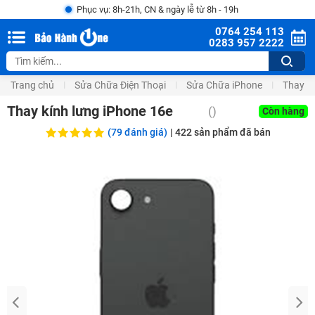
Phục vụ: 8h-21h, CN & ngày lễ từ 8h - 19h
0764 254 113
0283 957 2222
Trang chủ
Sửa Chữa Điện Thoại
Sửa Chữa iPhone
Thay V
Thay kính lưng iPhone 16e
(
)
Còn hàng
(79 đánh giá)
|
422
sản phẩm đã bán