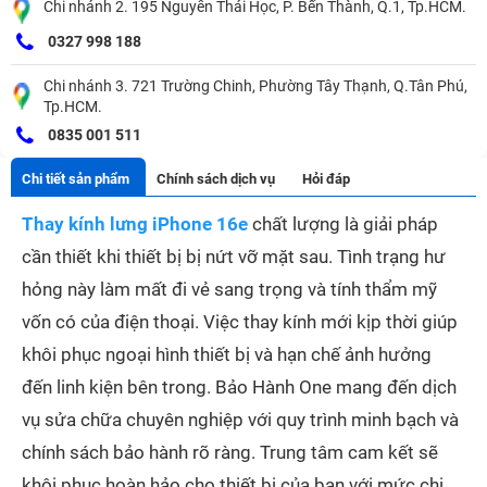
Chi nhánh 2. 195 Nguyễn Thái Học, P. Bến Thành, Q.1, Tp.HCM.
0327 998 188
Chi nhánh 3. 721 Trường Chinh, Phường Tây Thạnh, Q.Tân Phú,
Tp.HCM.
0835 001 511
Chi tiết sản phẩm
Chính sách dịch vụ
Hỏi đáp
Thay kính lưng iPhone 16e
chất lượng là giải pháp
cần thiết khi thiết bị bị nứt vỡ mặt sau. Tình trạng hư
hỏng này làm mất đi vẻ sang trọng và tính thẩm mỹ
vốn có của điện thoại. Việc thay kính mới kịp thời giúp
khôi phục ngoại hình thiết bị và hạn chế ảnh hưởng
đến linh kiện bên trong. Bảo Hành One mang đến dịch
vụ sửa chữa chuyên nghiệp với quy trình minh bạch và
chính sách bảo hành rõ ràng. Trung tâm cam kết sẽ
khôi phục hoàn hảo cho thiết bị của bạn với mức chi