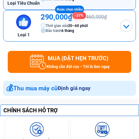
Loại Tiêu Chuẩn
290,000₫
-37%
460,000₫
Thời gian sửa
30–60 phút
Bảo hành
6 tháng
Loại 1
MUA (ĐẶT HẸN TRƯỚC)
Không cần đặt cọc • Tới là làm ngay
💰
Thu mua máy cũ
Định giá ngay
CHÍNH SÁCH HỖ TRỢ