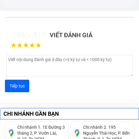
Công nghệ sạc nhanh như Fast Charging hoặc Super
Fast Charging, giúp giảm thời gian sạc.
Thời gian sử dụng điện thoại
VIẾT ĐÁNH GIÁ
Được đo bằng giờ sử dụng liên tục hoặc thời gian chờ,
thường phụ thuộc vào nhu cầu và công suất sử dụng
của người dùng.
CHI NHÁNH GẦN BẠN
Chi nhánh 1. 1E Đường 3
Chi nhánh 2. 195
tháng 2, P. Vườn Lài,
Nguyễn Thái Học, P. Bến
Q.10, Tp.HCM.
Thành, Q.1, Tp.HCM.