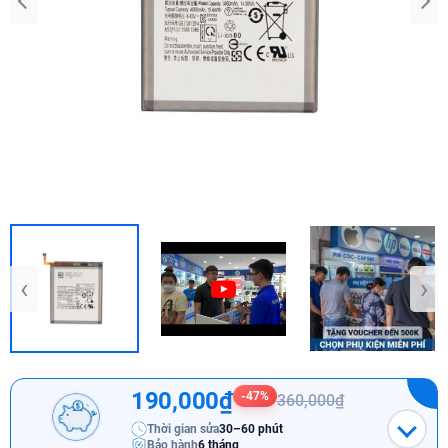
‹
›
190,000₫
-47%
360,000₫
Thời gian sửa
30–60 phút
Bảo hành
6 tháng