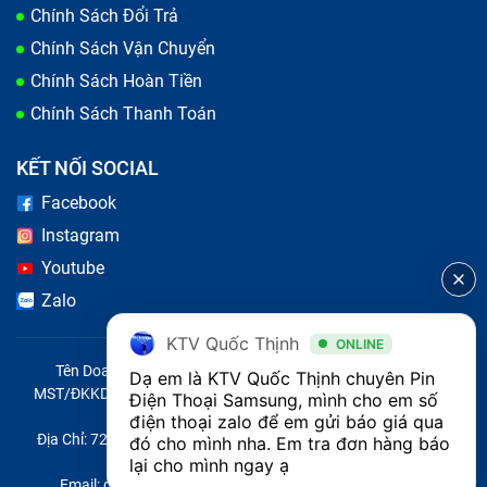
Chính Sách Đổi Trả
Chính Sách Vận Chuyển
Chính Sách Hoàn Tiền
Chính Sách Thanh Toán
KẾT NỐI SOCIAL
Facebook
Instagram
Youtube
Điện thoại tắt nguồn đột ngột là dấu hiệu cần thay pin
Zalo
Cách phân biệt pin điện thoại Samsung
KTV Quốc Thịnh
ONLINE
F42 5G chính hãng với các loại pin
Tên Doanh Nghiệp: CÔNG TY TNHH CITY ONE VIỆT NAM
Dạ em là KTV Quốc Thịnh chuyên Pin 
khác
MST/ĐKKD/QĐTL: 0316569346 do sở KHĐT TP.HCM cấp ngày
Điện Thoại Samsung, mình cho em số 
14/04/2023
điện thoại zalo để em gửi báo giá qua 
Địa Chỉ: 721 Trường Chinh, Phường Tây Thạnh, Quận Tân Phú,
đó cho mình nha. Em tra đơn hàng báo 
Việc phân biệt pin điện thoại Samsung Galaxy F42 5G
Thành phố Hồ Chí Minh, Việt Nam
lại cho mình ngay ạ
chính hãng và các loại pin khác là quan trọng để đảm
Email: quoc@baohanhone.com | Điện Thoại: 18001236