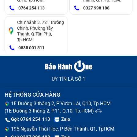
0764 254 113
0327 998 188
Sản phẩm điện thoại Samsung Galaxy F42 5G
Dấu hiệu thay pin Samsung Galaxy F42
Chi nhánh 3. 721 Trường
Chinh, Phường Tây
5G
Thạnh, Q.Tân Phú,
Tp.HCM.
Nếu bạn gặp một hoặc nhiều trong những dấu hiệu
0835 001 511
dưới đây, đó có thể là biểu hiện rõ ràng của việc cần
thay pin. Trong trường hợp này, việc tham khảo ý kiến
của các người có kinh nghiệm hoặc đưa điện thoại
UY TÍN LÀ SỐ 1
đến các trung tâm
sửa chữa điện thoại Samsung
uy
tín là lựa chọn tốt để kiểm tra và thay thế pin một cách
HỆ THỐNG CỬA HÀNG
chính xác.
1E Đường 3 tháng 2, P Vườn Lài, Q10, Tp.HCM
(1E Đường 3 tháng 2, P.11, Q.10, Tp.HCM)
Dung lượng pin sử dụng ngày càng ngắn, yêu cầu
Gọi: 0764 254 113
Zalo
sạc điện thoại thường xuyên hơn.
195 Nguyễn Thái Học, P Bến Thành, Q1, TpHCM
Thời gian sạc điện thoại ngắn hơn so với trước đây.