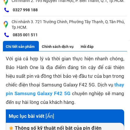
Chi nhánh 2. 195 Nguyễn Thái Học, P. Bến Thành, Q.1, Tp.HCM.
0327 998 188
Chi nhánh 3. 721 Trường Chinh, Phường Tây Thạnh, Q.Tân Phú,
Tp.HCM.
0835 001 511
Chi tiết sản phẩm
Chính sách dịch vụ
Hỏi đáp
Với giá cả hợp lý và thời gian thực hiện nhanh chóng,
Bảo Hành One là địa điểm đáng tin cậy để cải thiện
hiệu suất pin và đồng thời bảo vệ đầu tư của bạn trong
chiếc điện thoại Samsung Galaxy F42 5G. Dịch vụ
thay
pin Samsung Galaxy F42 5G
chuyên nghiệp sẽ mang
đến sự hài lòng của khách hàng.
Mục lục bài viết
[
Ẩn
]
Thông số kỹ thuật nổi bật của pin điện