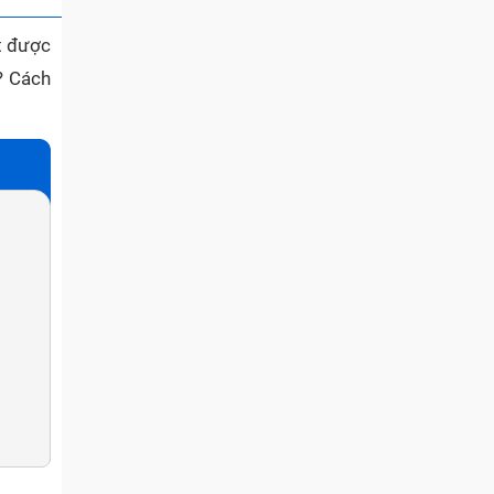
t được
? Cách