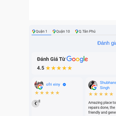
Quận 1
Quận 10
Q.Tân Phú
Đánh gi
Đánh Giá Từ
4.5
★★★★★
Shubhan
ofri einy
Singh
★★★★★
★★★★★
‹
null
Amazing place to
repairs done, the 
friendly and gene