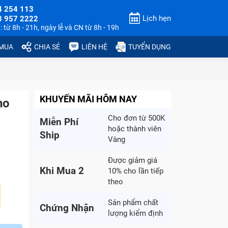
4 254 113
Lịch hẹn
3 957 2222
 từ 8h - 21h, ngày lễ và CN từ 8h - 19h
 MUA
CHIA SẺ
LIÊN HỆ
TUYỂN DỤNG
KHUYẾN MÃI HÔM NAY
ho
Cho đơn từ 500K
Miễn Phí
hoặc thành viên
Ship
Vàng
Được giảm giá
Khi Mua 2
10% cho lần tiếp
theo
Sản phẩm chất
Chứng Nhận
lượng kiểm định