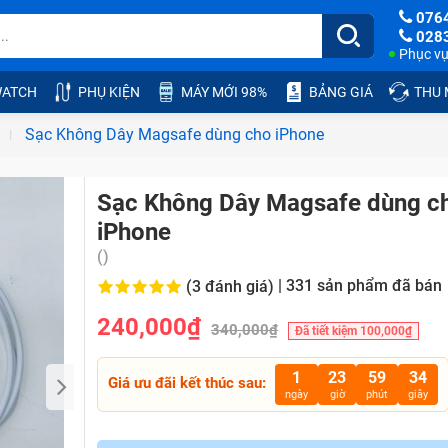
076
028
Phục vụ:
ATCH
PHỤ KIỆN
MÁY MỚI 98%
BẢNG GIÁ
THU
Sạc Không Dây Magsafe dùng cho iPhone
Sạc Không Dây Magsafe dùng c
iPhone
()
|
331
sản phẩm đã bán
(3 đánh giá)
240,000₫
340,000₫
Đã tiết kiệm 100,000₫
1
23
59
34
Giá ưu đãi kết thúc sau:
ngày
giờ
phút
giây