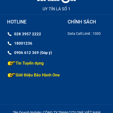
o lưng iPhone rồi. Ngoài ra, bộ sạc Magsafe còn hỗ trợ sạc
UY TÍN LÀ SỐ 1
 bộ sạc truyền thống nào.
HOTLINE
CHÍNH SÁCH
Data Call Limit : 1000
028 3957 2222
18001236
0906 612 369 (Góp ý)
Tin Tuyển dụng
Giới thiệu Bảo Hành One
 ích khi sạc từ tính Magsafe
Tên Doanh Nghiệp: CÔNG TY TNHH CITY ONE VIỆT NAM