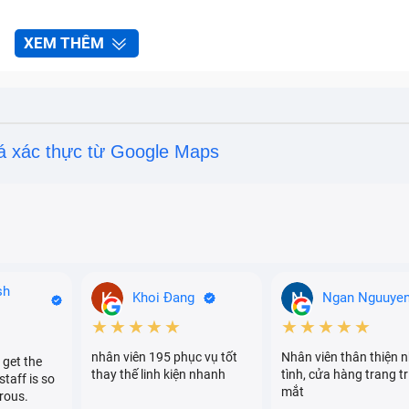
XEM THÊM
á xác thực từ Google Maps
sh
Khoi Đang
Ngan Nguuye
★★★★★
★★★★★
nhân viên 195 phục vụ tốt
Nhân viên thân thiện n
 get the
thay thế linh kiện nhanh
tình, cửa hàng trang tr
staff is so
mắt
rous.