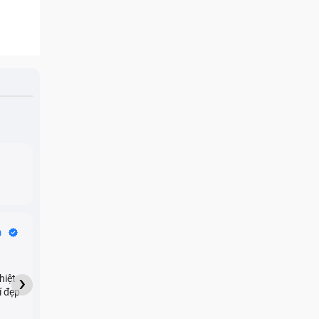
Bike Tours
n
Dragon
★★★★★
›
hiệt
My son downloaded some
í đẹp
games onto my phone,
which resulted in malicious