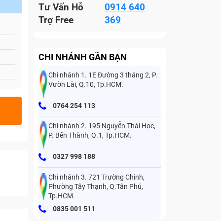
Tư Vấn Hỗ
0914 640
Trợ Free
369
CHI NHÁNH GẦN BẠN
Chi nhánh 1. 1E Đường 3 tháng 2, P.
Vườn Lài, Q.10, Tp.HCM.
0764 254 113
Chi nhánh 2. 195 Nguyễn Thái Học,
P. Bến Thành, Q.1, Tp.HCM.
0327 998 188
Chi nhánh 3. 721 Trường Chinh,
Phường Tây Thạnh, Q.Tân Phú,
Tp.HCM.
0835 001 511