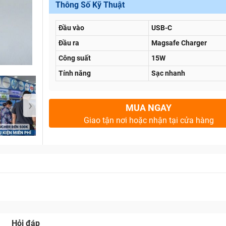
Thông Số Kỹ Thuật
Đầu vào
USB-C
Bảo Hành One
Đầu ra
Magsafe Charger
Công suất
15W
Tính năng
Sạc nhanh
›
MUA NGAY
Giao tận nơi hoặc nhận tại cửa hàng
Hỏi đáp