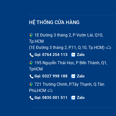
từ tính đã cố định chặt bộ sạc Magsafe và
lên đến 15W, không hề thua kém bất cứ một
HỆ THỐNG CỬA HÀNG
1E Đường 3 tháng 2, P Vườn Lài, Q10,
Tp.HCM
(1E Đường 3 tháng 2, P.11, Q.10, Tp.HCM)
Gọi: 0764 254 113
Zalo
195 Nguyễn Thái Học, P Bến Thành, Q1,
TpHCM
Gọi: 0327 998 188
Zalo
721 Trường Chinh, P.Tây Thạnh, Q.Tân
Phú,HCM
Gọi: 0835 001 511
Zalo
Lợi