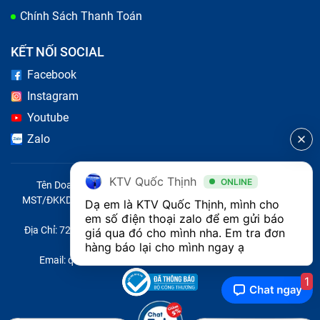
Chính Sách Thanh Toán
KẾT NỐI SOCIAL
Facebook
Instagram
Youtube
Zalo
KTV Quốc Thịnh
ONLINE
Tên Doanh Nghiệp: CÔNG TY TNHH CITY ONE VIỆT NAM
MST/ĐKKD/QĐTL: 0316569346 do sở KHĐT TP.HCM cấp ngày
Dạ em là KTV Quốc Thịnh, mình cho 
14/04/2023
em số điện thoại zalo để em gửi báo 
Địa Chỉ: 721 Trường Chinh, Phường Tây Thạnh, Quận Tân Phú,
giá qua đó cho mình nha. Em tra đơn 
Thành phố Hồ Chí Minh, Việt Nam
hàng báo lại cho mình ngay ạ 
Email: quoc@baohanhone.com | Điện Thoại: 18001236
1