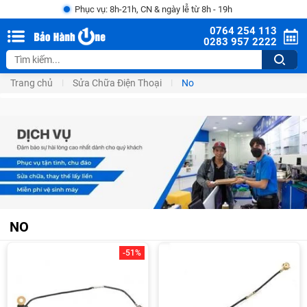
Phục vụ: 8h-21h, CN & ngày lễ từ 8h - 19h
0764 254 113
0283 957 2222
Trang chủ
Sửa Chữa Điện Thoại
No
NO
-51%