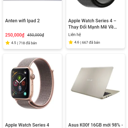
Anten wifi Ipad 2
Apple Watch Series 4 –
Thay Đổi Mạnh Mẽ Về
Thiết Kế
250,000₫
Liên hệ
450,000₫
4.6
|
667
đã bán
4.5
|
718
đã bán
Apple Watch Series 4
Asus K00f 16GB mới 98% -