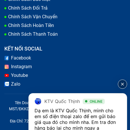
Chính Sách Đổi Trả
Chính Sách Vận Chuyển
Chính Sách Hoàn Tiền
Chính Sách Thanh Toán
KẾT NỐI SOCIAL
Facebook
Instagram
Youtube
Zalo
KTV Quốc Thịnh
ONLINE
Tên Doanh Nghiệp: CÔNG TY TNHH CITY ONE VIỆT NAM
MST/ĐKKD/QĐTL: 0316569346 do sở KHĐT TP.HCM cấp ngày
Dạ em là KTV Quốc Thịnh, mình cho 
14/04/2023
em số điện thoại zalo để em gửi báo 
Địa Chỉ: 721 Trường Chinh, Phường Tây Thạnh, Quận Tân Phú,
giá qua đó cho mình nha. Em tra đơn 
Thành phố Hồ Chí Minh, Việt Nam
hàng báo lại cho mình ngay ạ 