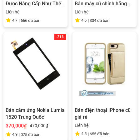
Được Nâng Cấp Như Thế
Bán máy cũ chính hãng
Nào so Với Watch Series 3
giá rẻ
Liên hệ
Liên hệ
4.7
4.6
|
666
đã bán
|
334
đã bán
-21%
Bán cảm ứng Nokia Lumia
Bán điện thoại iPhone cũ
1520 Trung Quốc
giá rẻ
370,000₫
Liên hệ
470,000₫
4.5
|
655
đã bán
4.9
|
075
đã bán