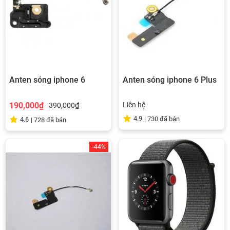
Anten sóng iphone 6
Anten sóng iphone 6 Plus
190,000₫
Liên hệ
390,000₫
4.9
|
730
đã bán
4.6
|
728
đã bán
-44%