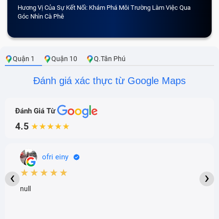
Hương Vị Của Sự Kết Nối: Khám Phá Môi Trường Làm Việc Qua
CẢM 
Góc Nhìn Cà Phê
Quận 1
Quận 10
Q.Tân Phú
Đánh giá xác thực từ Google Maps
Đánh Giá Từ
4.5
★★★★★
ofri einy
★★★★★
‹
›
null