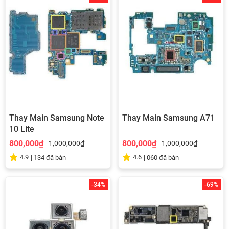
Thay Main Samsung Note
Thay Main Samsung A71
10 Lite
800,000₫
800,000₫
1,000,000₫
1,000,000₫
4.9
4.6
|
134
đã bán
|
060
đã bán
-34%
-69%