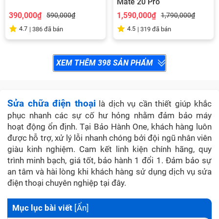
Mate 20 Pro
390,000₫
1,590,000₫
590,000₫
1,790,000₫
4.7
4.5
|
386
đã bán
|
319
đã bán
XEM THÊM
398
SẢN PHẨM
Sửa chữa điện thoại
là dịch vụ cần thiết giúp khắc
phục nhanh các sự cố hư hỏng nhằm đảm bảo máy
hoạt động ổn định. Tại Bảo Hành One, khách hàng luôn
được hỗ trợ, xử lý lỗi nhanh chóng bởi đội ngũ nhân viên
giàu kinh nghiệm. Cam kết linh kiện chính hãng, quy
trình minh bạch, giá tốt, bảo hành 1 đổi 1. Đảm bảo sự
an tâm và hài lòng khi khách hàng sử dụng dịch vụ sửa
điện thoại chuyên nghiệp tại đây.
Mục lục bài viết
[
Ẩn
]