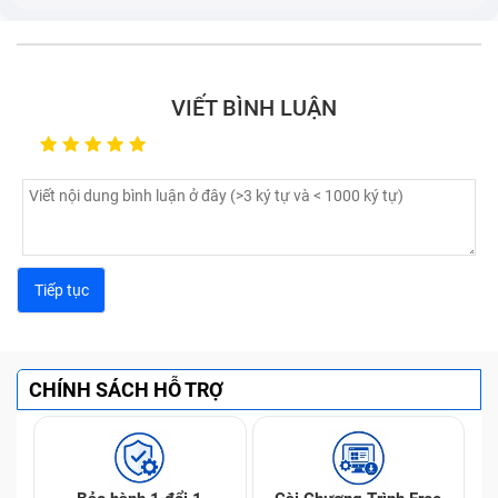
Cảm ứng bị chậm hoặc bị loạn, đơ
: Vấn đề này
do phần mềm hay cảm ứng bị hư hỏng, có thẻ bạn
phải sử dụng dịch vụ thay cảm ứng, ic hoặc thay màn
VIẾT BÌNH LUẬN
hình để khắc phục.
Kết nối sóng điện thoại hay Wifi chậm
: Bộ phận
Wifi và ănten bị hỏng, gây ra tình trạng thu nhận sóng
yếu hoặc không có sóng.
Pin báo ảo, chai pin
: Tình trạng này khiến pin của
máy nhanh hết, sạc mau vào pin, sạc pin không đầy
100%,... nghiệm trọng hơn có thể khiến pin bị phù.
CHÍNH SÁCH HỖ TRỢ
Bảo Hành One với quy trình sửa chữa chuyên nghiệp