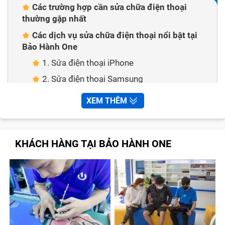
Các trường hợp cần sửa chữa điện thoại
thường gặp nhất
Các dịch vụ sửa chữa điện thoại nổi bật tại
Bảo Hành One
1. Sửa điện thoại iPhone
2. Sửa điện thoại Samsung
3. Sửa điện thoại Xiaomi
XEM THÊM
4. Sửa điện thoại Oppo
5. Sửa điện thoại Huawei
KHÁCH HÀNG TẠI BẢO HÀNH ONE
6. Sửa điện thoại Vivo
7. Sửa điện thoại Vsmart
8. Sửa điện thoại Sony
9. Sửa điện thoại HTC
Bảo Hành One – Nơi sửa chữa điện thoại chất
lượng, chuyên nghiệp