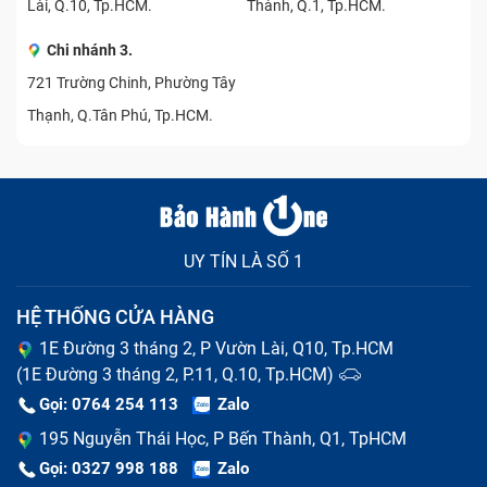
Lài, Q.10, Tp.HCM.
Thành, Q.1, Tp.HCM.
Sửa điện thoại iPhone hiện đang là dịch vụ được nhiều
người quan tâm. Bởi đây là dòng máy có cấu trúc phức
Chi nhánh 3.
tạp và yêu cầu kỹ thuật phải có tay nghề cao. Khi iPhone
721 Trường Chinh, Phường Tây
gặp các vấn đề như pin chai, liệt cảm ứng, hỏng Face ID,
Thạnh, Q.Tân Phú, Tp.HCM.
rơi vỡ màn hình hay lỗi phần mềm, việc đem máy đến
trung tâm sửa chữa iPhone uy tín là điều cần thiết.
Với đội ngũ kỹ thuật giàu kinh nghiệm được đào tạo bài
bản, chuyên sâu trong lĩnh vực sửa chữa. Bảo Hành One
cam kết mang đến quy trình sửa chữa nhanh chóng, an
UY TÍN LÀ SỐ 1
toàn và đảm bảo chất lượng.
HỆ THỐNG CỬA HÀNG
1E Đường 3 tháng 2, P Vườn Lài, Q10, Tp.HCM
(1E Đường 3 tháng 2, P.11, Q.10, Tp.HCM)
Gọi: 0764 254 113
Zalo
195 Nguyễn Thái Học, P Bến Thành, Q1, TpHCM
Gọi: 0327 998 188
Zalo