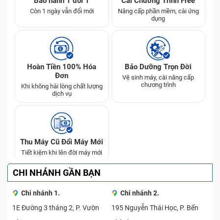
Bảo hành 1 đổi 1
Cài Chương Trình Free
cùng độ tin cậy lớn
Còn 1 ngày vẫn đổi mới
Nâng cấp phần mềm, cài ứng
dụng
Các dịch vụ sửa chữa điện thoại nổi bật tại
Bảo Hành One
Nếu như bạn đang tìm địa chỉ uy tín để tiến hành sửa
Hoàn Tiền 100% Hóa
Bảo Dưỡng Trọn Đời
Đơn
chữa chiếc điện thoại yêu quý của mình. Hãy nhanh
Vệ sinh máy, cài nâng cấp
chương trình
Khi không hài lòng chất lượng
chóng liên hệ Bảo Hành One ngay bạn nhé. Là một
dịch vụ
trong những địa chỉ sửa chữa điện thoại hàng đầu trong
lĩnh vực. Bảo Hành One tự tin mang đến khách hàng
dịch vụ tốt nhất, chuyên nghiệp nhất với chi phí phải
chăng. Tại đây, mọi sự cố hư hỏng trên điện thoại điều
Thu Máy Cũ Đổi Máy Mới
sẽ được đội ngũ kĩ thuật viên giàu kinh nghiệm hỗ trợ
Tiết kiệm khi lên đời máy mới
khắc phục nhanh chóng.
CHI NHÁNH GẦN BẠN
Sau đây là thông tin chi tiết những dịch vụ sửa điện
thoại nội bật tại Bảo Hành One:
Chi nhánh 1.
Chi nhánh 2.
1E Đường 3 tháng 2, P. Vườn
195 Nguyễn Thái Học, P. Bến
1. Sửa điện thoại iPhone