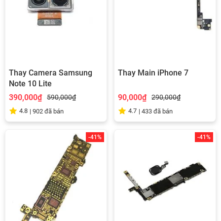
Thay Camera Samsung
Thay Main iPhone 7
Note 10 Lite
390,000₫
90,000₫
590,000₫
290,000₫
4.8
4.7
|
902
đã bán
|
433
đã bán
-41%
-41%