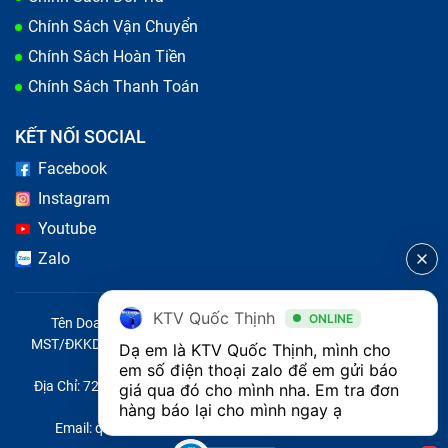
cam kết sử dụng linh kiện chất lượng, quy trình rõ ràng
Chính Sách Vận Chuyển
và đảm bảo mang đến trải nghiệm tốt nhất cho khách
hàng.
Chính Sách Hoàn Tiền
Chính Sách Thanh Toán
KẾT NỐI SOCIAL
Facebook
Instagram
Youtube
Zalo
KTV Quốc Thịnh
ONLINE
Tên Doanh Nghiệp: CÔNG TY TNHH CITY ONE VIỆT NAM
MST/ĐKKD/QĐTL: 0316569346 do sở KHĐT TP.HCM cấp ngày
Dạ em là KTV Quốc Thịnh, mình cho 
14/04/2023
em số điện thoại zalo để em gửi báo 
Địa Chỉ: 721 Trường Chinh, Phường Tây Thạnh, Quận Tân Phú,
giá qua đó cho mình nha. Em tra đơn 
3. Sửa điện thoại Xiaomi
Thành phố Hồ Chí Minh, Việt Nam
hàng báo lại cho mình ngay ạ 
Email: quoc@baohanhone.com | Điện Thoại: 18001236
Khi chiếc điện thoại Xiaomi của bạn gặp các lỗi như