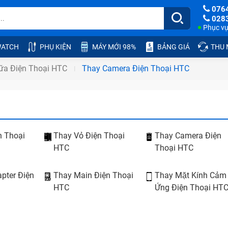
076
028
Phục vụ:
ATCH
PHỤ KIỆN
MÁY MỚI 98%
BẢNG GIÁ
THU
ữa Điện Thoại HTC
Thay Camera Điện Thoại HTC
n Thoại
Thay Vỏ Điện Thoại
Thay Camera Điện
HTC
Thoại HTC
pter Điện
Thay Main Điện Thoại
Thay Mặt Kính Cảm
HTC
Ứng Điện Thoại HT