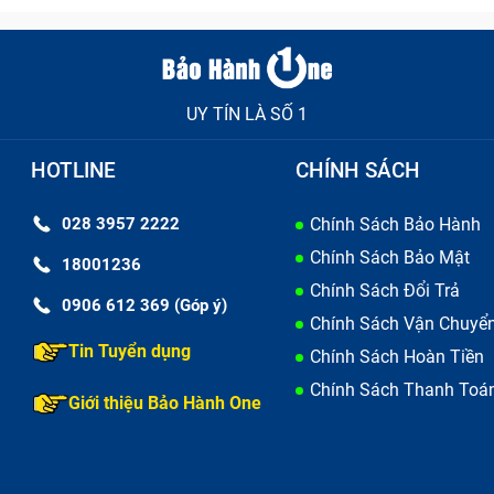
thoại,...Đừng kéo dài tình trạng này hơn nữa, bạn hãy mang m
ể chúng tôi hỗ trợ bạn xử lí nhanh, chất lượng nhất.
ưa vào thay thế linh kiện ngay mà trước hết sẽ được kiểm
t viên sẽ chỉ ra cho bạn nguyên nhân do đâu và tình trạng má
UY TÍN LÀ SỐ 1
 hoàn toàn yên tâm bởi Bảo Hành One chỉ trị đúng bệnh cho đ
ảo cho khách hàng.
HOTLINE
CHÍNH SÁCH
028 3957 2222
Chính Sách Bảo Hành
Chính Sách Bảo Mật
18001236
Chính Sách Đổi Trả
0906 612 369 (Góp ý)
Chính Sách Vận Chuyể
Tin Tuyển dụng
Chính Sách Hoàn Tiền
Chính Sách Thanh Toá
Giới thiệu Bảo Hành One