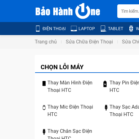
ĐIỆN THOẠI
LAPTOP
TABLET
W
Trang chủ
Sửa Chữa Điện Thoại
Sửa Ch
CHỌN LỖI MÁY
Thay Màn Hình Điện
Thay Pin Điệ
Thoại HTC
HTC
Thay Mic Điện Thoại
Thay Sạc Ada
HTC
Thoại HTC
Thay Chân Sạc Điện
Thoại HTC