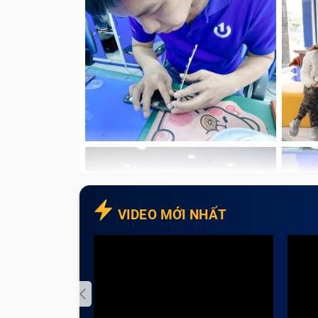
Ứng dụng camera khi khởi động chỉ hiện 
đốm vàng, hình ảnh không thể lấy nét đư
Camera không hoạt động, không thể khở
Camera bị sai màu, ảnh chụp bị mờ, khôn
Camera bị hư hỏng phần cứng như đứt cáp
mainboard,…
VIDEO MỚI NHẤT