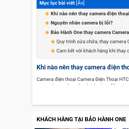
Mục lục bài viết
[
Ẩn
]
Khi nào nên thay camera điện tho
Nguyên nhân camera bị lỗi?
Bảo Hành One thay camera Camera 
Quy trình sửa chữa, thay camera
Cam kết với khách hàng khi thay
Khi nào nên thay camera điện t
Camera điện thoại Camera Điện Thoại HTC 
smartphone cũng như ảnh hưởng đến các ch
bạn sẽ gặp không ít khó khăn trong việc đ
Nhưng việc thay hẳn cụm camera sau điện 
hỏng liên quan đến camera, camera bị hỏng 
nhưng vẫn sử dụng bình thường thì bạn chỉ
KHÁCH HÀNG TẠI BẢO HÀNH ONE
bạn sẽ cần thay camera điện thoại Camera