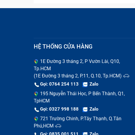
mà còn ảnh hưởng tới việc liên lạc khi gọi 
ngay chi nhánh gần nhất của Bảo Hành One đ
Tại BẢO HÀNH ONE, máy của bạn sẽ không đ
tổng thể để phát hiện lỗi máy. Các kỹ thuậ
thể sửa chữa hay cần thay thế. Bạn có thể
thoại, mang tới trải nghiệm dịch vụ hoàn h
HỆ THỐNG CỬA HÀNG
1E Đường 3 tháng 2, P Vườn Lài, Q10,
Tp.HCM
(1E Đường 3 tháng 2, P.11, Q.10, Tp.HCM)
Gọi: 0764 254 113
Zalo
195 Nguyễn Thái Học, P Bến Thành, Q1,
TpHCM
Gọi: 0327 998 188
Zalo
721 Trường Chinh, P.Tây Thạnh, Q.Tân
Phú,HCM
Gọi: 0835 001 511
Zalo