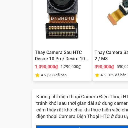
Thay Camera Sau HTC
Thay Camera Sa
Desire 10 Pro/ Desire 10
2 / M8
Pro Dual
1,090,000₫
390,000₫
1,290,000₫
590,0
4.6
|
938
đã bán
4.5
|
159
đã bán
Không chỉ điện thoại Camera Điện Thoại HT
tránh khỏi sau thời gian dài sử dụng camer
cảm thấy rất khó chịu khi thực hiện việc ch
điện thoại Camera Điện Thoại HTC ở đâu uy