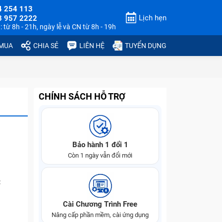
4 254 113
Lịch hẹn
3 957 2222
 từ 8h - 21h, ngày lễ và CN từ 8h - 19h
 MUA
CHIA SẺ
LIÊN HỆ
TUYỂN DỤNG
CHÍNH SÁCH HỖ TRỢ
Bảo hành 1 đổi 1
Còn 1 ngày vẫn đổi mới
C
Cài Chương Trình Free
Nâng cấp phần mềm, cài ứng dụng