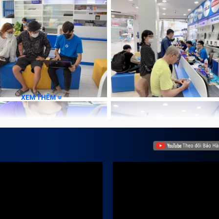
màn hình đen hoặc trên màn hình xuất hiện các vết mờ, đốm
ợc,….
i động ứng dụng camera.
g sắc nét.
 kết nối, lỗi xung đột không tương thích với smartphone,
XEM THÊM