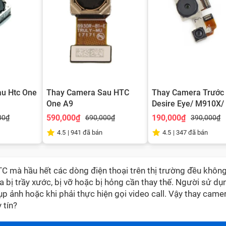
u Htc One
Thay Camera Sau HTC
Thay Camera Trước 
One A9
Desire Eye/ M910X/
Eye
590,000₫
190,000₫
00₫
690,000₫
390,000₫
4.5
|
941
đã bán
4.5
|
347
đã bán
C mà hầu hết các dòng điện thoại trên thị trường đều không
a bị trầy xước, bị vỡ hoặc bị hỏng cần thay thế. Người sử dụ
ụp ảnh hoặc khi phải thực hiện gọi video call. Vậy thay came
 tín?