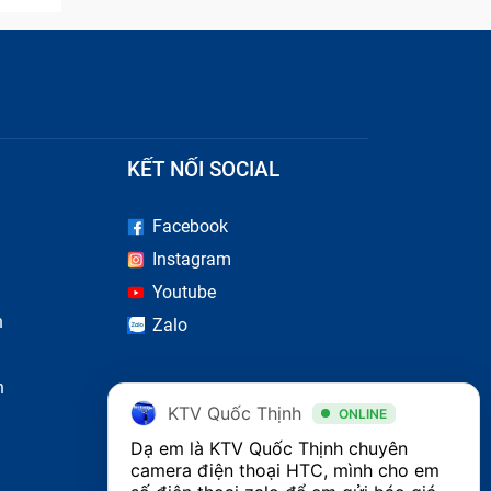
áy tới
 tra
y có
iện
KẾT NỐI SOCIAL
Facebook
Instagram
Youtube
n
Zalo
n
KTV Quốc Thịnh
ONLINE
Dạ em là KTV Quốc Thịnh chuyên 
camera điện thoại HTC, mình cho em 