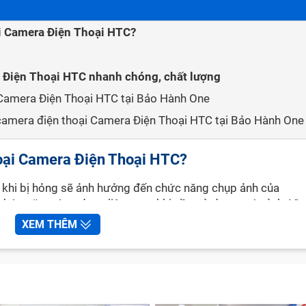
ại Camera Điện Thoại HTC?
Điện Thoại HTC nhanh chóng, chất lượng
 Camera Điện Thoại HTC tại Bảo Hành One
 camera điện thoại Camera Điện Thoại HTC tại Bảo Hành One
hoại Camera Điện Thoại HTC?
khi bị hỏng sẽ ảnh hưởng đến chức năng chụp ảnh của
ức năng, ứng dụng liên quan khi cần sử dụng máy ảnh. Vì 
áp ứng các nhu cầu của mình khi sử dụng điện thoại.
XEM THÊM
thoại Camera Điện Thoại HTC chỉ thực sự cần thiết khi các
hoàn toàn. Còn đối với việc camera chỉ bị trầy xước hay nứ
 cần thay kính camera để khắc phục. Một số dấu hiệu cho th
 Điện Thoại HTC: