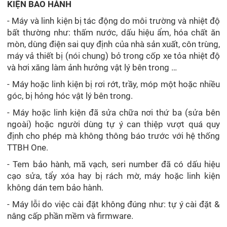
KIỆN BẢO HÀNH
- Máy và linh kiện bị tác động do môi trường và nhiệt độ
bất thường như: thấm nước, dấu hiệu ẩm, hóa chất ăn
mòn, dùng điện sai quy định của nhà sản xuất, côn trùng,
máy vả thiết bị (nói chung) bỏ trong cốp xe tỏa nhiệt độ
và hơi xăng làm ảnh hưởng vật lý bên trong …
- Máy hoặc linh kiện bị rơi rớt, trầy, móp một hoặc nhiều
góc, bị hỏng hóc vật lý bên trong.
- Máy hoặc linh kiện đã sửa chữa nơi thứ ba (sửa bên
ngoài) hoặc người dùng tự ý can thiệp vượt quá quy
định cho phép mà không thông báo trước với hệ thống
TTBH One.
- Tem bảo hành, mã vạch, seri number đã có dấu hiệu
cạo sửa, tẩy xóa hay bị rách mờ, máy hoặc linh kiện
không dán tem bảo hành.
- Máy lỗi do việc cài đặt không đúng như: tự ý cài đặt &
nâng cấp phần mềm và firmware.