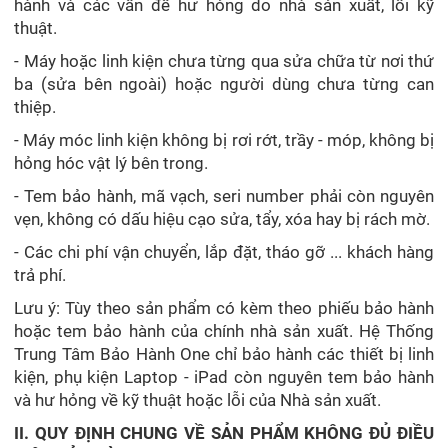
hành và các vấn đề hư hỏng do nhà sản xuất, lỗi kỹ
thuật.
- Máy hoặc linh kiện chưa từng qua sửa chữa từ nơi thứ
ba (sửa bên ngoài) hoặc người dùng chưa từng can
thiệp.
- Máy móc linh kiện không bị rơi rớt, trầy - móp, không bị
hỏng hóc vật lý bên trong.
- Tem bảo hành, mã vạch, seri number phải còn nguyên
vẹn, không có dấu hiệu cạo sửa, tẩy, xóa hay bị rách mờ.
- Các chi phí vận chuyển, lắp đặt, tháo gỡ ... khách hàng
trả phí.
Lưu ý: Tùy theo sản phẩm có kèm theo phiếu bảo hành
hoặc tem bảo hành của chính nhà sản xuất. Hệ Thống
Trung Tâm Bảo Hành One chỉ bảo hành các thiết bị linh
kiện, phụ kiện Laptop - iPad còn nguyên tem bảo hành
và hư hỏng về kỹ thuật hoặc lỗi của Nhà sản xuất.
II. QUY ĐỊNH CHUNG VỀ SẢN PHẨM KHÔNG ĐỦ ĐIỀU