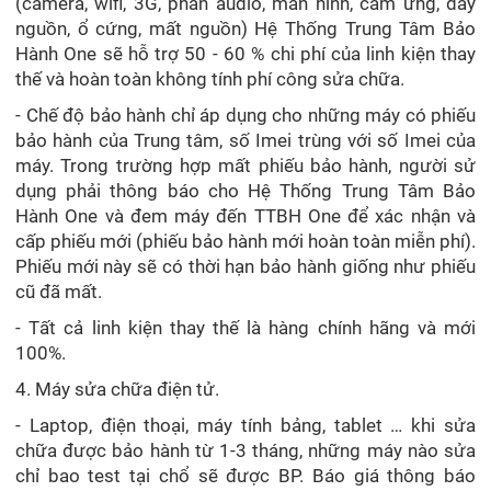
(camera, wifi, 3G, phần audio, màn hình, cảm ứng, dây
nguồn, ổ cứng, mất nguồn) Hệ Thống Trung Tâm Bảo
Hành One sẽ hỗ trợ 50 - 60 % chi phí của linh kiện thay
thế và hoàn toàn không tính phí công sửa chữa.
- Chế độ bảo hành chỉ áp dụng cho những máy có phiếu
bảo hành của Trung tâm, số Imei trùng với số Imei của
máy. Trong trường hợp mất phiếu bảo hành, người sử
dụng phải thông báo cho Hệ Thống Trung Tâm Bảo
Hành One và đem máy đến TTBH One để xác nhận và
cấp phiếu mới (phiếu bảo hành mới hoàn toàn miễn phí).
Phiếu mới này sẽ có thời hạn bảo hành giống như phiếu
cũ đã mất.
- Tất cả linh kiện thay thế là hàng chính hãng và mới
100%.
4. Máy sửa chữa điện tử.
- Laptop, điện thoại, máy tính bảng, tablet … khi sửa
chữa được bảo hành từ 1-3 tháng, những máy nào sửa
chỉ bao test tại chổ sẽ được BP. Báo giá thông báo