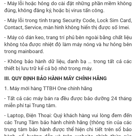
- Máy lỗi hoặc hỏng do cài đặt những phần mềm không
đúng, không đăng ký, hoặc bị virus tấn công.
- Máy lỗi trong tình trạng Security Code, Lock Sim Card,
Contact, Service, màn hình không hiển thị được số Imei.
- Máy có dán keo, trang trí phủ bên ngoài bằng chất liệu
không tỏa được nhiệt độ làm máy nóng và hư hỏng bên
trong mainboard.
- Không bảo hành dữ liệu, danh bạ … trong tất cả các
thiết bị lưu trữ kể cả bộ nhớ trong máy.
III. QUY ĐỊNH BẢO HÀNH MÁY CHÍNH HÃNG
1. Máy mới hàng TTBH One chính hãng
- Tất cả các máy bán ra đều được bảo dưỡng 24 tháng
miễn phí tại Trung tâm.
- Laptop, Điện Thoại: Quý khách hàng vui lòng đem đến
các Trung Tâm bảo hành chính hãng (thông tin của các
trung tâm bảo hành được thể hiện chi tiết trên sổ bảo