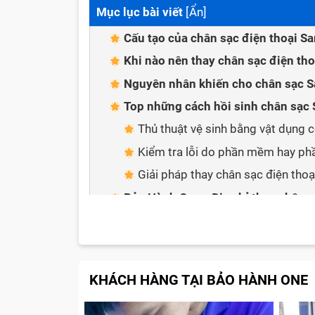
Mục lục bài viết
[
Ẩn
]
Cấu tạo của chân sạc điện thoại 
Khi nào nên thay chân sạc điện t
Nguyên nhân khiến cho chân sạc 
Top những cách hồi sinh chân sạc
Thủ thuật vệ sinh bằng vật dụng c
Kiểm tra lỗi do phần mềm hay ph
Giải pháp thay chân sạc điện tho
Bảo Hành One - Địa chỉ thay chân 
Đánh giá từ khách hàng sau thay c
Giải đáp một số câu hỏi liên quan
Thay chân sạc Samsung có mất 
KHÁCH HÀNG TẠI BẢO HÀNH ONE
Thay chân sạc Samsung mất nhiều