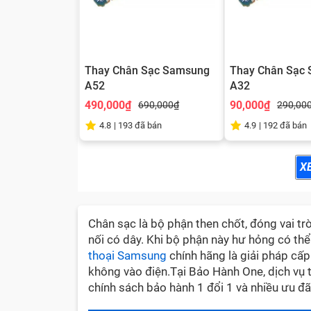
Thay Chân Sạc Samsung
Thay Chân Sạc
A52
A32
490,000₫
90,000₫
690,000₫
290,00
4.8
|
193
đã bán
4.9
|
192
đã bán
X
Chân sạc là bộ phận then chốt, đóng vai trò
nối có dây. Khi bộ phận này hư hỏng có thể 
thoại Samsung
chính hãng là giải pháp cấp
không vào điện.Tại Bảo Hành One, dịch vụ 
chính sách bảo hành 1 đổi 1 và nhiều ưu đã