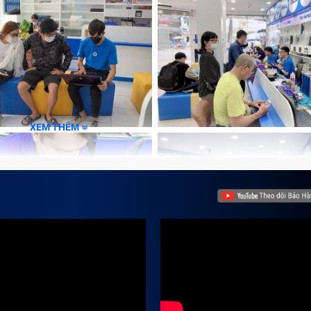
i Samsung
từ Micro-USB sang USB Type-C hiện đại. Chân sạc không chỉ
 truyền dữ liệu, hỗ trợ sạc nhanh và kết nối thiết bị ngoại 
XEM THÊM