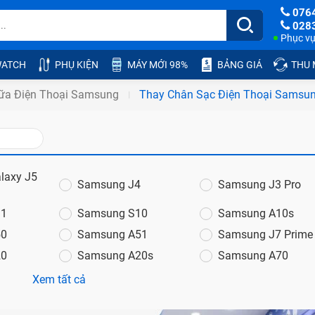
076
028
Phục vụ:
ATCH
PHỤ KIỆN
MÁY MỚI 98%
BẢNG GIÁ
THU
ữa Điện Thoại Samsung
Thay Chân Sạc Điện Thoại Samsu
laxy J5
Samsung J4
Samsung J3 Pro
11
Samsung S10
Samsung A10s
50
Samsung A51
Samsung J7 Prime
20
Samsung A20s
Samsung A70
Xem tất cả