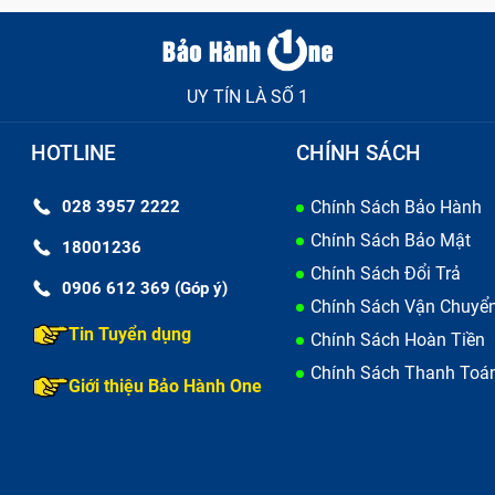
UY TÍN LÀ SỐ 1
HOTLINE
CHÍNH SÁCH
028 3957 2222
Chính Sách Bảo Hành
Chính Sách Bảo Mật
18001236
Chính Sách Đổi Trả
0906 612 369 (Góp ý)
Chính Sách Vận Chuyể
:
Kết nối sạc thường xuyên bị ngắt quãng, bạn phải rút ra cắm
Tin Tuyển dụng
Chính Sách Hoàn Tiền
Chính Sách Thanh Toá
nh cáp:
Bạn phải dùng tay giữ cáp ở một góc nghiêng nhất 
Giới thiệu Bảo Hành One
 thật mạnh thì máy mới sạc được.
loại:
Khi cắm sạc, cổng USB có biểu hiện lỏng lẻo, dây sạc
ên rơi ra ngoài.