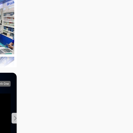
 hỗ
vi qua