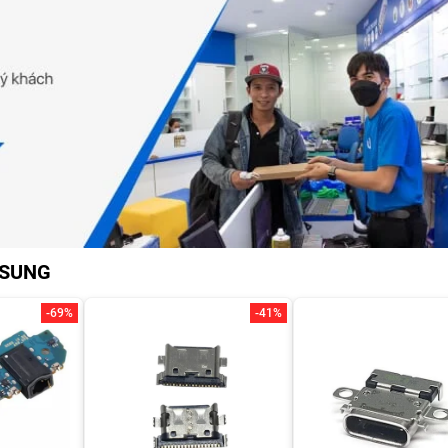
MSUNG
-69%
-41%