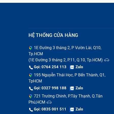
HỆ THỐNG CỬA HÀNG
1E Đường 3 tháng 2, P Vườn Lài, Q10,
Tp.HCM
(1E Đường 3 tháng 2, P.11, Q.10, Tp.HCM)
Gọi: 0764 254 113
Zalo
Sạc chập chờn, lúc được lúc không
195 Nguyễn Thái Học, P Bến Thành, Q1,
nhiều lần mới nhận điện.
TpHCM
Phải điều chỉnh góc độ hoặc ấn mạ
Gọi: 0327 998 188
Zalo
dùng vật nặng chèn lên đầu sạc hoặc ấn
721 Trường Chinh, P.Tây Thạnh, Q.Tân
Cổng sạc bị lỏng lẻo, lỏng chân kim 
Phú,HCM
thể lắc qua lắc lại dễ dàng và thường xuy
Gọi: 0835 001 511
Zalo