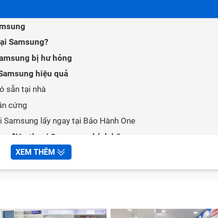
Samsung
hoại Samsung?
Samsung bị hư hỏng
 Samsung hiệu quả
ó sẵn tại nhà
ần cứng
ại Samsung lấy ngay tại Bảo Hành One
sạc điện thoại Samsung chính hãng
hân sạc điện thoại Samsung
XEM THÊM
 đến thay chân sạc Samsung
chống nước không?
 thời gian không?