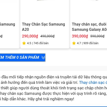
 Samsung
Thay Chân Sạc Samsung
Thay chân sạc, đuôi
A20
Samsung Galaxy A0
290,000₫
390,000₫
0₫
490,000₫
590,000₫
4.5
|
745
đã bán
4.7
|
909
đã bán
EM THÊM
0
SẢN PHẨM
 đầu mối tiếp nhận nguồn điện và truyền tải dữ liệu thông qu
ảnh hưởng đến quá trình làm việc và giải trí.
Thay chân sạc 
 thiết giúp người dùng thoát khỏi tình trạng sạc chập chờn 
thay chân sạc Samsung được thực hiện với quy trình rõ ràng,
i hấp dẫn khác. Hãy ghé trải nghiệm ngay!