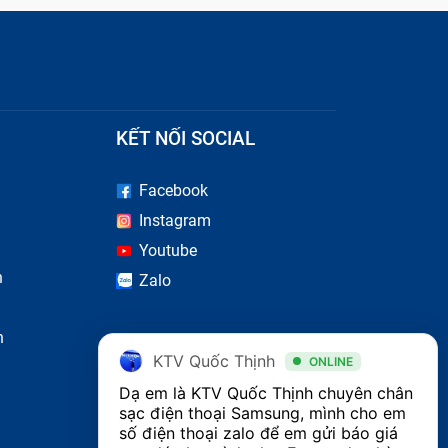
KẾT NỐI SOCIAL
Facebook
Instagram
Youtube
n
Zalo
 lại
n
định,
KTV Quốc Thịnh
ONLINE
Dạ em là KTV Quốc Thịnh chuyên chân 
 có
sạc điện thoại Samsung, mình cho em 
số điện thoại zalo để em gửi báo giá 