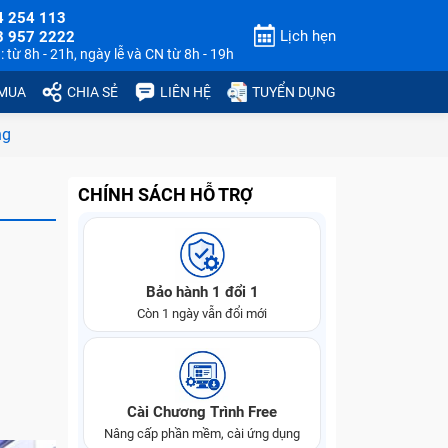
4 254 113
Lịch hẹn
3 957 2222
 từ 8h - 21h, ngày lễ và CN từ 8h - 19h
 MUA
CHIA SẺ
LIÊN HỆ
TUYỂN DỤNG
ng
CHÍNH SÁCH HỖ TRỢ
Bảo hành 1 đổi 1
Còn 1 ngày vẫn đổi mới
Cài Chương Trình Free
Nâng cấp phần mềm, cài ứng dụng