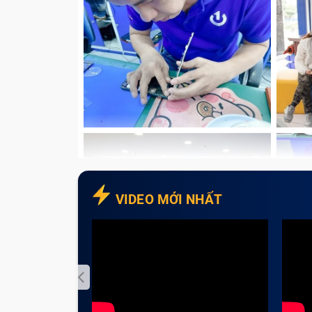
Cấu tạo của chân sạc điện thoạ
Hệ thống chân sạc Samsung đã phát triển 
trợ nạp năng lượng mà còn đảm nhiệm vai trò
OTG.
VIDEO MỚI NHẤT