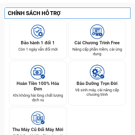
màn, xác suất màn hình LCD bị hỏng theo là rất cao. Lúc
này, bạn được khuyến khích thay màn nguyên bộ để an
CHÍNH SÁCH HỖ TRỢ
tâm sử dụng lâu dài.
Lưu ý:
Chi phí thay mặt kính và thay nguyên bộ màn
hình chênh lệch nhau khá nhiều, thay nguyên bộ màn
Bảo hành 1 đổi 1
Cài Chương Trình Free
hình có giá cao hơn, do đó bạn nên đến những trung
Còn 1 ngày vẫn đổi mới
Nâng cấp phần mềm, cài ứng
tâm sửa chữa uy tín nhận tư vấn để có lựa chọn đúng
dụng
nhất.
Hoàn Tiền 100% Hóa
Bảo Dưỡng Trọn Đời
Đơn
Vệ sinh máy, cài nâng cấp
chương trình
Khi không hài lòng chất lượng
dịch vụ
Thu Máy Cũ Đổi Máy Mới