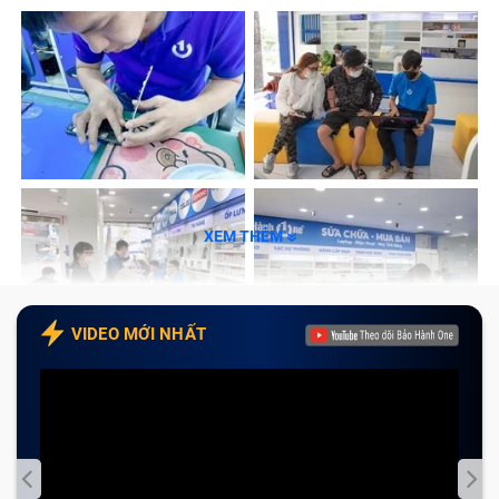
Film
Lớp kính ngoài
Khi màn hình điện thoại Màn Hình Điện Thoại Vsmart bị
hỏng, bạn có thể sẽ băn khoăn: vì sao có lúc cần thay
nguyên bộ màn hình, có lúc chỉ cần thay mặt kính?
Chúng khác nhau ở điểm nào?
XEM THÊM
VIDEO MỚI NHẤT