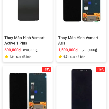
Thay Màn Hình Vsmart
Thay Màn Hình Vsmart
Active 1 Plus
Aris
690,000₫
1,590,000₫
890,000₫
1,790,000₫
4.6
4.5
|
604
đã bán
|
605
đã bán
-45%
-16%