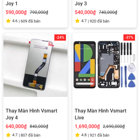
Joy 1
Joy 3
590,000₫
540,000₫
790,000₫
740,000₫
4.6
4.7
|
609
đã bán
|
920
đã bán
-24%
-37%
Thay Màn Hình Vsmart
Thay Màn Hình Vsmart
Joy 4
Live
640,000₫
1,690,000₫
840,000₫
2,690,000₫
4.7
4.8
|
807
đã bán
|
921
đã bán