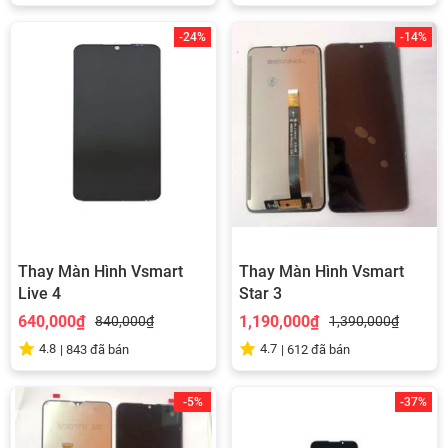
-24%
-14%
Thay Màn Hình Vsmart
Thay Màn Hình Vsmart
Live 4
Star 3
640,000₫
1,190,000₫
840,000₫
1,390,000₫
4.8
4.7
|
843
đã bán
|
612
đã bán
-5%
-37%