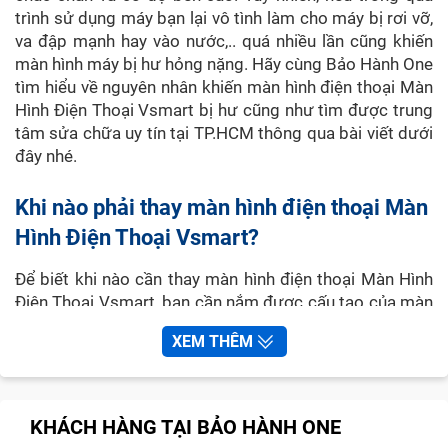
trình sử dụng máy bạn lại vô tình làm cho máy bị rơi vỡ,
va đập mạnh hay vào nước,.. quá nhiều lần cũng khiến
màn hình máy bị hư hỏng nặng. Hãy cùng Bảo Hành One
tìm hiểu về nguyên nhân khiến màn hình điện thoại Màn
Hình Điện Thoại Vsmart bị hư cũng như tìm được trung
tâm sửa chữa uy tín tại TP.HCM thông qua bài viết dưới
đây nhé.
Khi nào phải thay màn hình điện thoại Màn
Hình Điện Thoại Vsmart?
Để biết khi nào cần thay màn hình điện thoại Màn Hình
Điện Thoại Vsmart, bạn cần nắm được cấu tạo của màn
hình điện thoại Màn Hình Điện Thoại Vsmart trước.
XEM THÊM
Cũng như hầu hết các dòng smartphone khác, màn hình
điện thoại Màn Hình Điện Thoại Vsmart có 4 phần:
Màn hình LCD
KHÁCH HÀNG TẠI BẢO HÀNH ONE
Cảm ứng