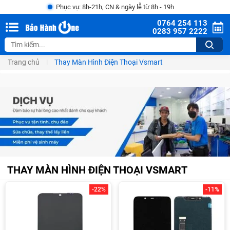
Phục vụ: 8h-21h, CN & ngày lễ từ 8h - 19h
0764 254 113
0283 957 2222
Trang chủ
Thay Màn Hình Điện Thoại Vsmart
THAY MÀN HÌNH ĐIỆN THOẠI VSMART
-22%
-11%