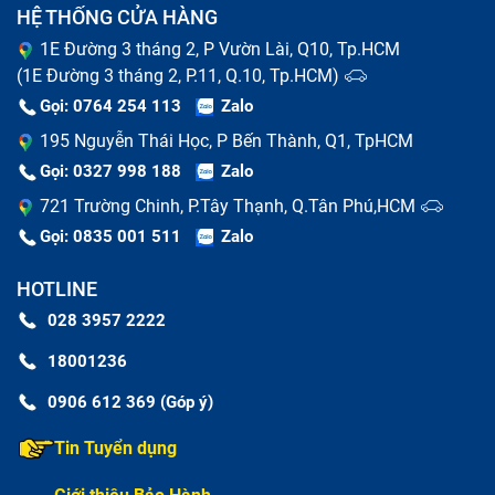
HỆ THỐNG CỬA HÀNG
dụng. Để tăng tuổi thọ của tablet, chúng ta có thể sạc
pin một cách hợp lý, không tải ứng dụng quá nhiều,...Chỉ
1E Đường 3 tháng 2, P Vườn Lài, Q10, Tp.HCM
cần chú ý một chút bạn đã có thể bảo toàn được cả
(1E Đường 3 tháng 2, P.11, Q.10, Tp.HCM)
máy tính bảng trong đó có màn hình tablet.
Gọi: 0764 254 113
Zalo
195 Nguyễn Thái Học, P Bến Thành, Q1, TpHCM
Gọi: 0327 998 188
Zalo
721 Trường Chinh, P.Tây Thạnh, Q.Tân Phú,HCM
Gọi: 0835 001 511
Zalo
HOTLINE
028 3957 2222
18001236
0906 612 369 (Góp ý)
Tablet bị vỡ màn hình nghiêm trọng
Tin Tuyển dụng
Các lưu ý khi thay màn hình tablet Màn