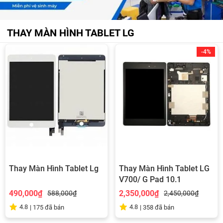
THAY MÀN HÌNH TABLET LG
-4%
Thay Màn Hình Tablet Lg
Thay Màn Hình Tablet LG
V700/ G Pad 10.1
490,000₫
2,350,000₫
588,000₫
2,450,000₫
4.8
4.8
|
175
đã bán
|
358
đã bán