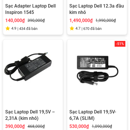
Sạc Adapter Laptop Dell
Sạc Laptop Dell 12.3a đầu
Inspiron 1545
kim nhỏ
140,000₫
1,490,000₫
390,000₫
1,990,000₫
4.9
4.7
|
434
đã bán
|
670
đã bán
-51%
Sạc Laptop Dell 19,5V –
Sạc Laptop Dell 19,5V-
2,31A (kim nhỏ)
6,7A (SLIM)
390,000₫
530,000₫
468,000₫
1,090,000₫