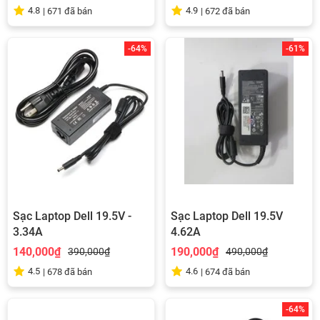
4.8
4.9
|
671
đã bán
|
672
đã bán
-64%
-61%
Sạc Laptop Dell 19.5V -
Sạc Laptop Dell 19.5V
3.34A
4.62A
140,000₫
190,000₫
390,000₫
490,000₫
4.5
4.6
|
678
đã bán
|
674
đã bán
-64%