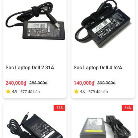
Sạc Laptop Dell 2.31A
Sạc Laptop Dell 4.62A
240,000₫
140,000₫
288,000₫
390,000₫
4.9
4.6
|
677
đã bán
|
679
đã bán
-51%
-64%