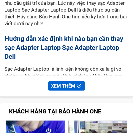
nhu cầu giải trí của bạn. Lúc này, việc thay sạc Adapter
Laptop Sạc Adapter Laptop Dell là điều thực sự cần
thiết. Hãy cùng Bảo Hành One tìm hiểu kỹ hơn trong bài
viết dưới này nhé!
Hướng dẫn xác định khi nào bạn cần thay
sạc Adapter Laptop Sạc Adapter Laptop
Dell
Sạc Adapter Laptop là linh kiện không còn xa lạ gì với
chúng ta khi sử dụng máy tính xách tay. Việc thay sạc
Sạc Adapter Laptop Dell đúng thời điểm là rất điều cần
XEM THÊM
thiết để an toàn cho cả người sử dụng và thiết bi. Một
số dấu hiệu dưới đây sẽ cho bạn biết đã đến lúc phải
thay sạc Adapter Laptop Sạc Adapter Laptop Dell:
KHÁCH HÀNG TẠI BẢO HÀNH ONE
Cắm sạc vào Laptop nhưng thiết bị không nhận: Nếu
gặp trường hợp này, chưa hẳn là phải thay sạc vì cũng
có thể do chân sạc bị gãy, ổ cắm không có điện,….Do