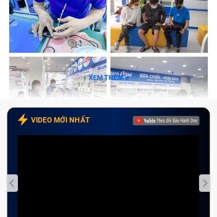
vậy, hãy thử sử dụng một sạc cùng loại khác xem nó
có nhận không, nếu sạc vào và máy hoạt động bình
thường thì chính lúc này sạc Laptop của bạn đã bị
hỏng.
Đứt dây sạc: phần lõi đồng bên trong của sạc bị đứt,
lúc này bạn cần thay mới sạc Adapter.
Lớp vỏ bọc nhựa bọc bên ngoài bị phồng lên và nứt
XEM THÊM
ra: đây cũng được xem là một trong những dấu hiệu
của việc sạc máy tính đã bị hỏng. Lúc này, bạn hãy
thay sạc Adapter mới cho Laptop để tránh trường
VIDEO MỚI NHẤT
hợp bị chập, cháy.