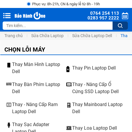
Phục vụ: 8h-21h, CN & ngày lễ từ 8h - 19h
0764 254 113
0283 957 2222
Trang chủ
Sửa Chữa Laptop
Sửa Chữa Laptop Dell
Thay 
CHỌN LỖI MÁY
Thay Màn Hình Laptop
Thay Pin Laptop Dell
Dell
Thay Bàn Phím Laptop
Thay - Nâng Cấp Ổ
Dell
Cứng SSD Laptop Dell
Thay - Nâng Cấp Ram
Thay Mainboard Laptop
Laptop Dell
Dell
Thay Sạc Adapter
Thay Loa Laptop Dell
Laptop Dell