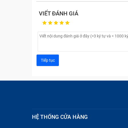
VIẾT ĐÁNH GIÁ
Bảo Hành One tư vấn ngu
HỆ THỐNG CỬA HÀNG
Những lưu ý khi thay sạc Adap