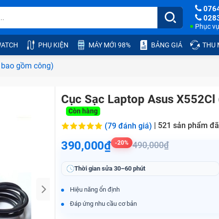
076
028
Phục vụ:
ATCH
PHỤ KIỆN
MÁY MỚI 98%
BẢNG GIÁ
THU
 bao gồm công)
Cục Sạc Laptop Asus X552Cl
Còn hàng
|
521
sản phẩm đã
(79 đánh giá)
390,000₫
-20%
490,000₫
Thời gian sửa
30–60 phút
Hiệu năng ổn định
Đáp ứng nhu cầu cơ bản