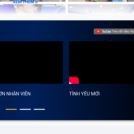
XEM THÊM
ƠN NHÂN VIÊN
TÌNH YÊU MỚI
o pin có thể là do sạc điện thoại đã bị hỏng
dapter Điện Thoại Cục Asus X552Cl (đã bao