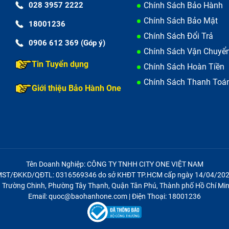
028 3957 2222
Chính Sách Bảo Hành
Chính Sách Bảo Mật
18001236
g không chỉ sạc Adapter điện thoại mà hầu hết đều có hai d
Chính Sách Đổi Trả
ể trở thành một người tiêu dùng thông thái, bạn cần trang 
0906 612 369 (Góp ý)
Chính Sách Vận Chuyể
a được sản phẩm chính hãng để tránh mua nhầm hàng ké
Tin Tuyển dụng
Chính Sách Hoàn Tiền
Cục Asus X552Cl (đã bao gồm công) liên tục.
Chính Sách Thanh Toá
Giới thiệu Bảo Hành One
g trôi nổi và hàng dựng, có bảo hành đầy đủ. Nếu bạn khôn
ng tâm, cửa hàng uy tín, hệ thống nhiều cửa hàng để có đư
h chóng và chất lượng nhất.
sản phẩm khi mang về nhà dùng thử và đội ngũ kỹ thuật viên
ủa bạn.
Tên Doanh Nghiệp: CÔNG TY TNHH CITY ONE VIỆT NAM
ST/ĐKKD/QĐTL: 0316569346 do sở KHĐT TP.HCM cấp ngày 14/04/20
có thể kiểm tra chất lượng bằng cách:
21 Trường Chinh, Phường Tây Thạnh, Quận Tân Phú, Thành phố Hồ Chí Min
Email: quoc@baohanhone.com | Điện Thoại: 18001236
 xem có bóng tróc, trầy xước, phồng rộp,...hay không? Tem
bao lâu thì pin đầy, tốc độ vào pin theo % báo trên điện th