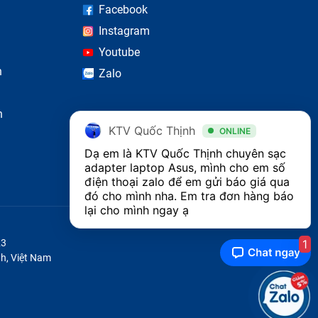
Facebook
Instagram
òng là
Youtube
bị ngay
n
Zalo
m chất
n
g phải
KTV Quốc Thịnh
ONLINE
ợc sản
Dạ em là KTV Quốc Thịnh chuyên sạc 
adapter laptop Asus, mình cho em số 
điện thoại zalo để em gửi báo giá qua 
đó cho mình nha. Em tra đơn hàng báo 
 sẽ có
lại cho mình ngay ạ
1
23
h, Việt Nam
 hãng,
oại ra