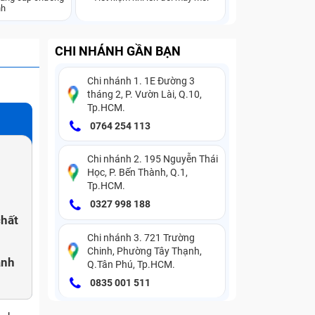
nh
CHI NHÁNH GẦN BẠN
Chi nhánh 1. 1E Đường 3
tháng 2, P. Vườn Lài, Q.10,
Tp.HCM.
0764 254 113
Chi nhánh 2. 195 Nguyễn Thái
Học, P. Bến Thành, Q.1,
Tp.HCM.
0327 998 188
chất
Chi nhánh 3. 721 Trường
Chinh, Phường Tây Thạnh,
ành
Q.Tân Phú, Tp.HCM.
0835 001 511