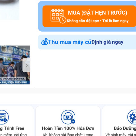
MUA (ĐẶT HẸN TRƯỚC)
Không cần đặt cọc • Tới là làm ngay
Bảo Hành One
💰
Thu mua máy cũ
Định giá ngay
›
g Trình Free
Hoàn Tiền 100% Hóa Đơn
Bảo Dưỡng
n mềm, cài ứng
Khi không hài lòng chất lượng
Vệ sinh máy, cài