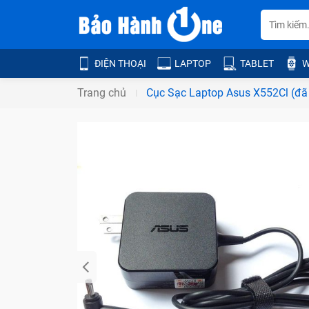
ĐIỆN THOẠI
LAPTOP
TABLET
W
Trang chủ
Cục Sạc Laptop Asus X552Cl (đã