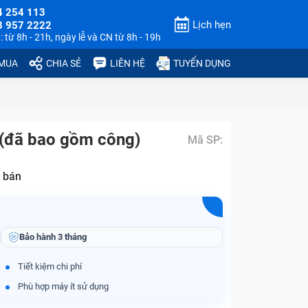
4 254 113
Lịch hẹn
3 957 2222
 từ 8h - 21h, ngày lễ và CN từ 8h - 19h
 MUA
CHIA SẺ
LIÊN HỆ
TUYỂN DỤNG
 (đã bao gồm công)
Mã SP:
 bán
Bảo hành
3 tháng
Tiết kiệm chi phí
Phù hợp máy ít sử dụng