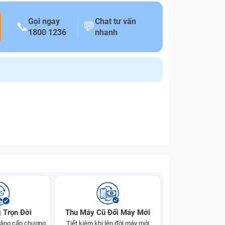
Gọi ngay
Chat tư vấn
📞
💬
1800 1236
nhanh
 Trọn Đời
Thu Máy Cũ Đổi Máy Mới
 nâng cấp chương
Tiết kiệm khi lên đời máy mới