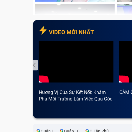
VIDEO MỚI NHẤT
Hương Vị Của Sự Kết Nối: Khám
CẢM 
Phá Môi Trường Làm Việc Qua Góc
Điện thoại không và
Nhìn Cà Phê
Các nguyên nhân dẫn tới sạc A
gồm công) bị hỏng
Quận 1
Quận 10
Q.Tân Phú