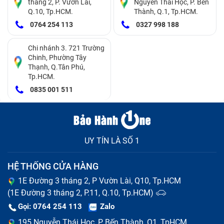
thị chữ được.
tháng 2, P. Vườn Lài,
Nguyễn Thái Học, P. Bến
Q.10, Tp.HCM.
Thành, Q.1, Tp.HCM.
Laptop bị liệt bàn phím:
Khi bạn soạn thảo văn bản
0764 254 113
0327 998 188
nhưng có phím thì đánh chữ được và có phím lại
Chi nhánh 3. 721 Trường
không.
Chinh, Phường Tây
Thạnh, Q.Tân Phú,
Nhảy ký tự hoặc gõ sai phím
: Khi nhấn một phím
Tp.HCM.
mà hiển thị nhiều ký tự hoặc nhảy sang ký tự khác,
0835 001 511
có thể do phần mềm hoặc do kết nối mạch phím bị
lỗi.
Kẹt phím
: Khi bấm phím không trở lại vị trí ban đầu,
UY TÍN LÀ SỐ 1
thường do bụi bẩn, thức ăn rơi vào khe phím, hoặc
HỆ THỐNG CỬA HÀNG
các lò xo bên dưới phím bị hỏng.
1E Đường 3 tháng 2, P Vườn Lài, Q10, Tp.HCM
(1E Đường 3 tháng 2, P.11, Q.10, Tp.HCM)
Gọi: 0764 254 113
Zalo
195 Nguyễn Thái Học, P Bến Thành, Q1, TpHCM