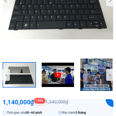
‹
›
1,140,000₫
-15%
1,340,000₫
Thời gian sửa
30–60 phút
Bảo hành
3 tháng