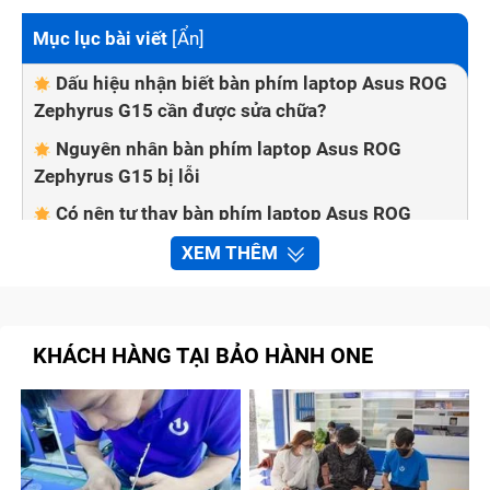
Mục lục bài viết
[
Ẩn
]
Dấu hiệu nhận biết bàn phím laptop Asus ROG
Zephyrus G15 cần được sửa chữa?
Nguyên nhân bàn phím laptop Asus ROG
Zephyrus G15 bị lỗi
Có nên tự thay bàn phím laptop Asus ROG
Zephyrus G15 tại nhà không?
XEM THÊM
Một số cách khắc phục lỗi bàn phím laptop
tại nhà
Bảo Hành One thay bàn phím laptop Asus ROG
KHÁCH HÀNG TẠI BẢO HÀNH ONE
Zephyrus G15 nhanh chóng, chất lượng
Quy trình sửa chữa bàn phím laptop Asus
ROG Zephyrus G15 tại trung tâm Bảo Hành One
Cam kết với khách hàng khi sửa chữa bàn