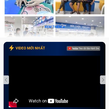
phím laptop Asus ROG Zephyrus G15 tại Bảo Hành
One
Tạm kết
XEM THÊM
Dấu hiệu nhận biết bàn phím laptop
Asus ROG Zephyrus G15 cần được sửa
chữa?
VIDEO MỚI NHẤT
Một trong những điểm thu hút nhất của dòng laptop
xách tay Asus ROG Zephyrus G15 chính là bàn phím
của máy. Các phím trên bàn phím được nhà sản
xuất phân bổ hợp lý với thiết kế bằng phẳng để đảm
bảo thiết kế siêu mỏng, siêu nhẹ cho máy.
Tuy nhiên, trong quá trình sử dụng không cẩn
thận, laptop Asus ROG Zephyrus G15 xuất hiện lỗi bàn