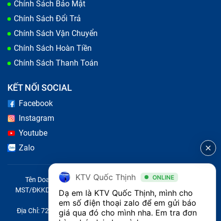
Chính Sách Bảo Mật
Chính Sách Đổi Trả
Chính Sách Vận Chuyển
Chính Sách Hoàn Tiền
Chính Sách Thanh Toán
KẾT NỐI SOCIAL
Nếu bị các dấu hiệu trên, bàn phím máy tính của bạn đã
Facebook
đến lúc cần thay mới
Instagram
Nguyên nhân bàn phím laptop Asus
Youtube
Zalo
ROG Zephyrus G15 bị lỗi
Bạn làm rơi rớt máy tính, hoặc bị đổ nước lên bàn phím
KTV Quốc Thịnh
ONLINE
Tên Doanh Nghiệp: CÔNG TY TNHH CITY ONE VIỆT NAM
mà bạn không chú ý, có thể ngay sau đó bàn phím vẫn
MST/ĐKKD/QĐTL: 0316569346 do sở KHĐT TP.HCM cấp ngày
Dạ em là KTV Quốc Thịnh, mình cho 
14/04/2023
em số điện thoại zalo để em gửi báo 
còn gõ tốt nên bạn bỏ qua, sau một thời gian máy tính
Địa Chỉ: 721 Trường Chinh, Phường Tây Thạnh, Quận Tân Phú,
giá qua đó cho mình nha. Em tra đơn 
Asus ROG Zephyrus G15 sẽ bị chạm mạch, không