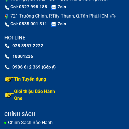
Gọi: 0327 998 188
Zalo
721 Trường Chinh, P.Tây Thạnh, Q.Tân Phú,HCM
Gọi: 0835 001 511
Zalo
HOTLINE
Phím bị mòn hoặc mất
: Sau thời gian dài sử dụng,
028 3957 2222
các ký tự có thể bị mờ, hoặc phím bị lung lay, mất
18001236
phím.
0906 612 369 (Góp ý)
Dấu hiệu khác:
Bàn phím bị vào nước, mất một vài
Tin Tuyển dụng
phím hoặc phím bị lún xuống,...
Giới thiệu Bảo Hành
One
CHÍNH SÁCH
Chính Sách Bảo Hành