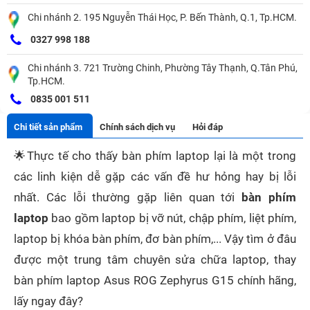
Chi nhánh 2. 195 Nguyễn Thái Học, P. Bến Thành, Q.1, Tp.HCM.
0327 998 188
Chi nhánh 3. 721 Trường Chinh, Phường Tây Thạnh, Q.Tân Phú,
Tp.HCM.
0835 001 511
Chi tiết sản phẩm
Chính sách dịch vụ
Hỏi đáp
🌟
Thực tế cho thấy bàn phím laptop lại là một trong
các linh kiện dễ gặp các vấn đề hư hỏng hay bị lỗi
nhất. Các lỗi thường gặp liên quan tới
bàn phím
laptop
bao gồm laptop bị vỡ nút, chập phím, liệt phím,
laptop bị khóa bàn phím, đơ bàn phím,... Vậy tìm ở đâu
được một trung tâm chuyên sửa chữa laptop, thay
bàn phím laptop Asus ROG Zephyrus G15 chính hãng,
lấy ngay đây?