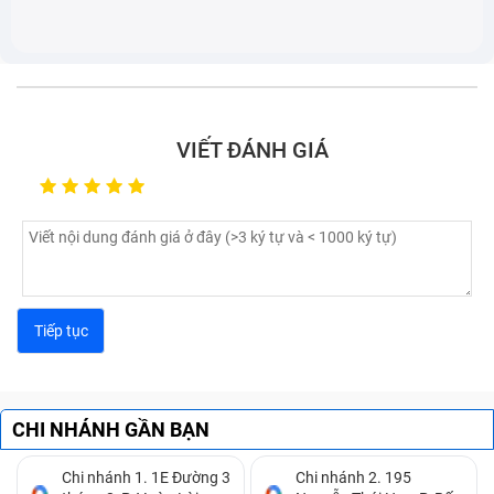
VIẾT ĐÁNH GIÁ
Lỗi bàn phím laptop bị chập:
Bạn không gõ gì trên
bàn phím thế nhưng trên màn hình các ký tự xuất
hiện không ngừng, khiến bạn không thể điều khiển
được.
Lỗi bàn phím laptop bị đơ:
Một vài phím bấm có
CHI NHÁNH GẦN BẠN
lúc gõ được có lúc không, đôi khi bắt buộc bạn phải
dùng lực mạnh ở đầu ngón tay thì phím đó mới hiển
Chi nhánh 1. 1E Đường 3
Chi nhánh 2. 195