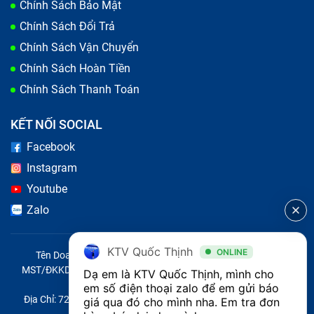
Chính Sách Bảo Mật
Chính Sách Đổi Trả
Chính Sách Vận Chuyển
Chính Sách Hoàn Tiền
Chính Sách Thanh Toán
KẾT NỐI SOCIAL
Nếu bị các dấu hiệu trên, bàn phím máy tính của bạn đã
Facebook
đến lúc cần thay mới
Instagram
Nguyên nhân bàn phím laptop Asus
Youtube
Zalo
VivoBook S14 S431FA bị lỗi
Bạn làm rơi rớt máy tính, hoặc bị đổ nước lên bàn phím
KTV Quốc Thịnh
ONLINE
Tên Doanh Nghiệp: CÔNG TY TNHH CITY ONE VIỆT NAM
mà bạn không chú ý, có thể ngay sau đó bàn phím vẫn
MST/ĐKKD/QĐTL: 0316569346 do sở KHĐT TP.HCM cấp ngày
Dạ em là KTV Quốc Thịnh, mình cho 
14/04/2023
em số điện thoại zalo để em gửi báo 
còn gõ tốt nên bạn bỏ qua, sau một thời gian máy tính
Địa Chỉ: 721 Trường Chinh, Phường Tây Thạnh, Quận Tân Phú,
giá qua đó cho mình nha. Em tra đơn 
Asus VivoBook S14 S431FA sẽ bị chạm mạch, không