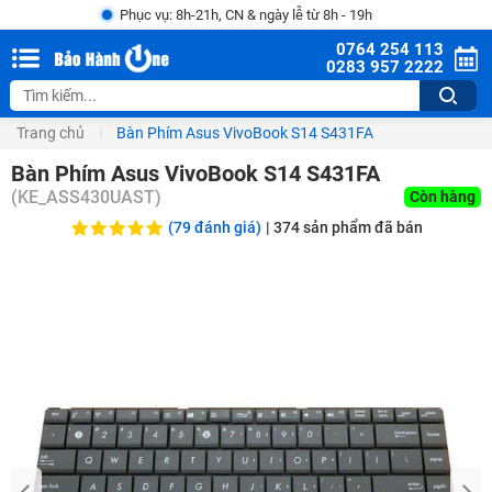
Phục vụ: 8h-21h, CN & ngày lễ từ 8h - 19h
0764 254 113
0283 957 2222
Trang chủ
Bàn Phím Asus VivoBook S14 S431FA
Bàn Phím Asus VivoBook S14 S431FA
(
KE_ASS430UAST
)
Còn hàng
(79 đánh giá)
|
374
sản phẩm đã bán