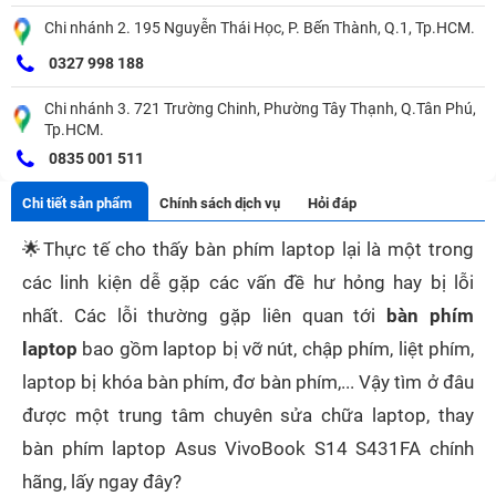
Chi nhánh 2. 195 Nguyễn Thái Học, P. Bến Thành, Q.1, Tp.HCM.
0327 998 188
Chi nhánh 3. 721 Trường Chinh, Phường Tây Thạnh, Q.Tân Phú,
Tp.HCM.
0835 001 511
Chi tiết sản phẩm
Chính sách dịch vụ
Hỏi đáp
🌟
Thực tế cho thấy bàn phím laptop lại là một trong
các linh kiện dễ gặp các vấn đề hư hỏng hay bị lỗi
nhất. Các lỗi thường gặp liên quan tới
bàn phím
laptop
bao gồm laptop bị vỡ nút, chập phím, liệt phím,
laptop bị khóa bàn phím, đơ bàn phím,... Vậy tìm ở đâu
được một trung tâm chuyên sửa chữa laptop, thay
bàn phím laptop Asus VivoBook S14 S431FA chính
hãng, lấy ngay đây?