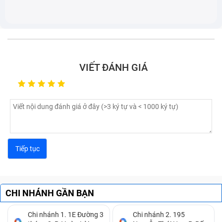
VIẾT ĐÁNH GIÁ
Lỗi bàn phím laptop bị chập:
Bạn không gõ gì trên
bàn phím thế nhưng trên màn hình các ký tự xuất
hiện không ngừng, khiến bạn không thể điều khiển
được.
Lỗi bàn phím laptop bị đơ:
Một vài phím bấm có
CHI NHÁNH GẦN BẠN
lúc gõ được có lúc không, đôi khi bắt buộc bạn phải
dùng lực mạnh ở đầu ngón tay thì phím đó mới hiển
Chi nhánh 1. 1E Đường 3
Chi nhánh 2. 195