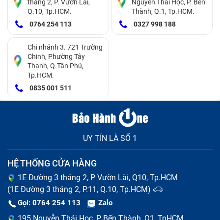
thị chữ được.
tháng 2, P. Vườn Lài,
Nguyễn Thái Học, P. Bến
Q.10, Tp.HCM.
Thành, Q.1, Tp.HCM.
Laptop bị liệt bàn phím:
Khi bạn soạn thảo văn bản
0764 254 113
0327 998 188
nhưng có phím thì đánh chữ được và có phím lại
Chi nhánh 3. 721 Trường
không.
Chinh, Phường Tây
Thạnh, Q.Tân Phú,
Nhảy ký tự hoặc gõ sai phím
: Khi nhấn một phím
Tp.HCM.
mà hiển thị nhiều ký tự hoặc nhảy sang ký tự khác,
0835 001 511
có thể do phần mềm hoặc do kết nối mạch phím bị
lỗi.
Kẹt phím
: Khi bấm phím không trở lại vị trí ban đầu,
UY TÍN LÀ SỐ 1
thường do bụi bẩn, thức ăn rơi vào khe phím, hoặc
HỆ THỐNG CỬA HÀNG
các lò xo bên dưới phím bị hỏng.
1E Đường 3 tháng 2, P Vườn Lài, Q10, Tp.HCM
(1E Đường 3 tháng 2, P.11, Q.10, Tp.HCM)
Gọi: 0764 254 113
Zalo
195 Nguyễn Thái Học, P Bến Thành, Q1, TpHCM