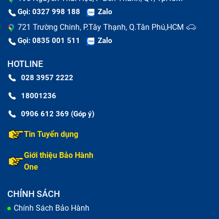
Gọi: 0327 998 188
Zalo
721 Trường Chinh, P.Tây Thạnh, Q.Tân Phú,HCM
Gọi: 0835 001 511
Zalo
HOTLINE
Phím bị mòn hoặc mất
: Sau thời gian dài sử dụng,
028 3957 2222
các ký tự có thể bị mờ, hoặc phím bị lung lay, mất
18001236
phím.
0906 612 369 (Góp ý)
Dấu hiệu khác:
Bàn phím bị vào nước, mất một vài
Tin Tuyển dụng
phím hoặc phím bị lún xuống,...
Giới thiệu Bảo Hành
One
CHÍNH SÁCH
Chính Sách Bảo Hành