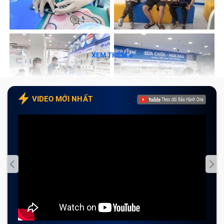
phím laptop Asus VivoBook S14 S431FA tại Bảo
Hành One
Tạm kết
XEM THÊM
Dấu hiệu nhận biết bàn phím laptop
Asus VivoBook S14 S431FA cần được
sửa chữa?
VIDEO MỚI NHẤT
Một trong những điểm thu hút nhất của dòng laptop
xách tay Asus VivoBook S14 S431FA chính là bàn
phím của máy. Các phím trên bàn phím được nhà sản
xuất phân bổ hợp lý với thiết kế bằng phẳng để đảm
bảo thiết kế siêu mỏng, siêu nhẹ cho máy.
Tuy nhiên, trong quá trình sử dụng không cẩn
thận, laptop Asus VivoBook S14 S431FA xuất hiện lỗi