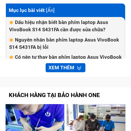
Mục lục bài viết
[
Ẩn
]
Dấu hiệu nhận biết bàn phím laptop Asus
VivoBook S14 S431FA cần được sửa chữa?
Nguyên nhân bàn phím laptop Asus VivoBook
S14 S431FA bị lỗi
Có nên tự thay bàn phím laptop Asus VivoBook
S14 S431FA tại nhà không?
XEM THÊM
Một số cách khắc phục lỗi bàn phím laptop
tại nhà
Bảo Hành One thay bàn phím laptop Asus
KHÁCH HÀNG TẠI BẢO HÀNH ONE
VivoBook S14 S431FA nhanh chóng, chất lượng
Quy trình sửa chữa bàn phím laptop Asus
VivoBook S14 S431FA tại trung tâm Bảo Hành One
Cam kết với khách hàng khi sửa chữa bàn