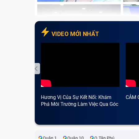
Lỗi bàn phím laptop bị loạn chữ:
Lỗi n
laptop bị hiện chữ “dđ” khi gõ chữ “d” h
đúng ra là dấu #, Shift + 2 lại ra " chứ k
VIDEO MỚI NHẤT
Hương Vị Của Sự Kết Nối: Khám
CẢM 
Phá Môi Trường Làm Việc Qua Góc
Nhìn Cà Phê
Quận 1
Quận 10
Q.Tân Phú