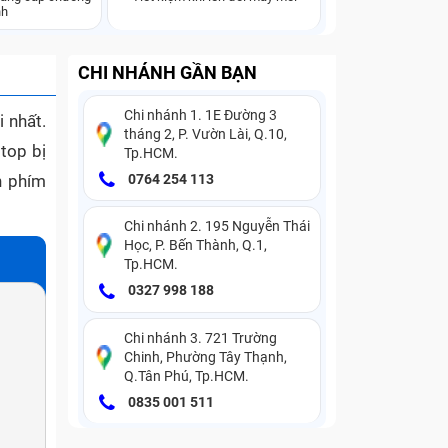
nh
CHI NHÁNH GẦN BẠN
Chi nhánh 1. 1E Đường 3
i nhất.
tháng 2, P. Vườn Lài, Q.10,
top bị
Tp.HCM.
n phím
0764 254 113
Chi nhánh 2. 195 Nguyễn Thái
Học, P. Bến Thành, Q.1,
Tp.HCM.
0327 998 188
Chi nhánh 3. 721 Trường
Chinh, Phường Tây Thạnh,
Q.Tân Phú, Tp.HCM.
0835 001 511