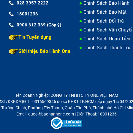
028 3957 2222
Chính Sách Bảo Hành
Chính Sách Bảo Mật
18001236
Chính Sách Đổi Trả
0906 612 369 (Góp ý)
Chính Sách Vận Chuyể
Tin Tuyển dụng
Chính Sách Hoàn Tiền
Chính Sách Thanh Toá
Giới thiệu Bảo Hành One
ài sử dụng, các ký tự có thể bị mờ, hoặc phím bị lung lay, mất
t một vài phím hoặc phím bị lún xuống,...
Tên Doanh Nghiệp: CÔNG TY TNHH CITY ONE VIỆT NAM
ST/ĐKKD/QĐTL: 0316569346 do sở KHĐT TP.HCM cấp ngày 14/04/20
21 Trường Chinh, Phường Tây Thạnh, Quận Tân Phú, Thành phố Hồ Chí Min
Email: quoc@baohanhone.com | Điện Thoại: 18001236