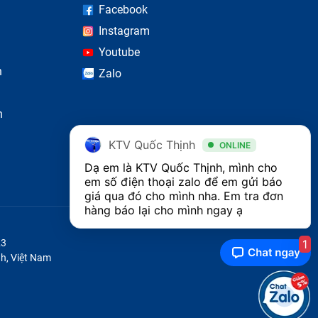
Facebook
Instagram
Youtube
n
Zalo
n
 phím.
KTV Quốc Thịnh
ONLINE
Dạ em là KTV Quốc Thịnh, mình cho 
em số điện thoại zalo để em gửi báo 
giá qua đó cho mình nha. Em tra đơn 
hàng báo lại cho mình ngay ạ 
1
23
h, Việt Nam