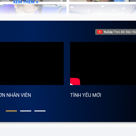
XEM THÊM
ày người dùng laptop gặp khá nhiều, biểu hiện ở việc bà
oặc khi nhập các tổ hợp phím Shift + 3 trên Word lại ra ký 
hông phải dấu @.
ƠN NHÂN VIÊN
TÌNH YÊU MỚI