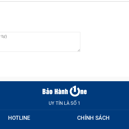
một phím mà hiển thị nhiều ký tự hoặc nhảy sang ký tự khác,
bị lỗi.
 trí ban đầu, thường do bụi bẩn, thức ăn rơi vào khe phím, h
UY TÍN LÀ SỐ 1
HOTLINE
CHÍNH SÁCH