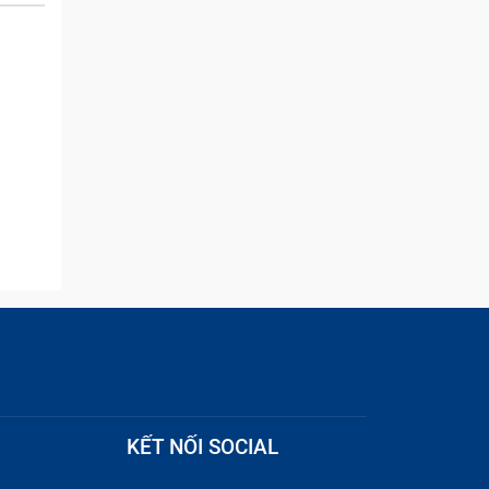
and they were able to
quickly remove the ads :)
 có thể
oặc các
KẾT NỐI SOCIAL