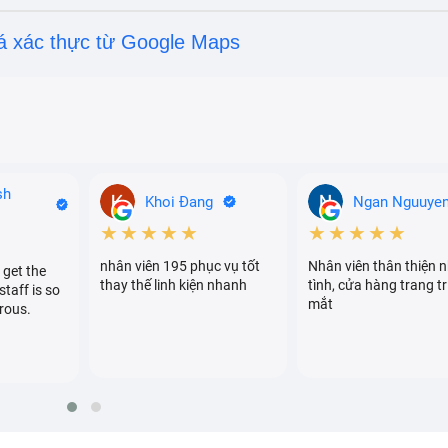
á xác thực từ Google Maps
sh
Khoi Đang
Ngan Nguuye
★★★★★
★★★★★
nhân viên 195 phục vụ tốt
Nhân viên thân thiện n
 get the
 gõ gì trên bàn phím thế nhưng trên màn hình các ký tự xuấ
thay thế linh kiện nhanh
tình, cửa hàng trang tr
staff is so
khiển được.
mắt
rous.
 bấm có lúc gõ được có lúc không, đôi khi bắt buộc bạn phả
 hiển thị chữ được.
thảo văn bản nhưng có phím thì đánh chữ được và có ph