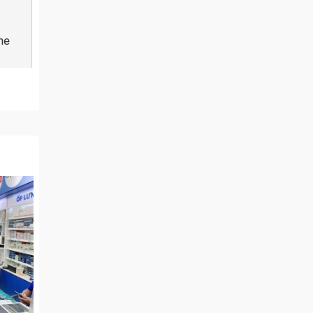
ne
a
ím của
iết kế
hím hư
yrus M
phyrus