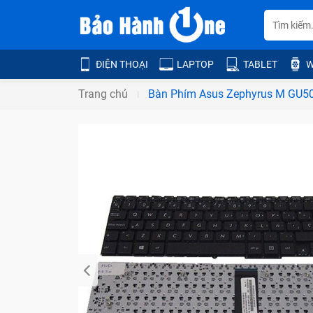
ĐIỆN THOẠI
LAPTOP
TABLET
W
Trang chủ
Bàn Phím Asus Zephyrus M GU5