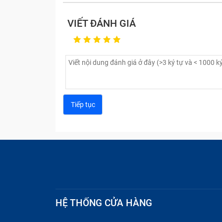
Nhảy ký tự hoặc gõ sai phím
: Khi nhấn 
VIẾT ĐÁNH GIÁ
do phần mềm hoặc do kết nối mạch phím 
Kẹt phím
: Khi bấm phím không trở lại vị
lò xo bên dưới phím bị hỏng.
HỆ THỐNG CỬA HÀNG