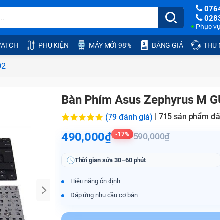
076
028
Phục vụ:
ATCH
PHỤ KIỆN
MÁY MỚI 98%
BẢNG GIÁ
THU
02
Bàn Phím Asus Zephyrus M 
|
715
sản phẩm đã
(79 đánh giá)
490,000₫
-17%
590,000₫
Thời gian sửa
30–60 phút
Hiệu năng ổn định
Đáp ứng nhu cầu cơ bản