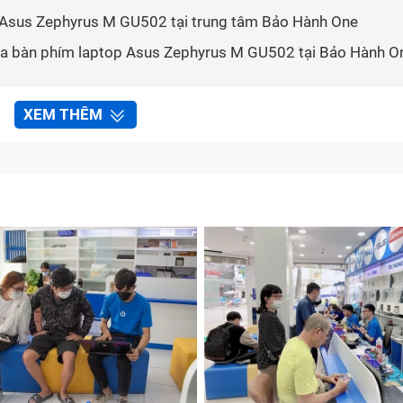
p Asus Zephyrus M GU502 tại trung tâm Bảo Hành One
ữa bàn phím laptop Asus Zephyrus M GU502 tại Bảo Hành O
XEM THÊM
aptop Asus Zephyrus M GU502 cần được sử
ng laptop xách tay Asus Zephyrus M GU502 chính là bàn ph
xuất phân bổ hợp lý với thiết kế bằng phẳng để đảm bảo th
cẩn thận, laptop Asus Zephyrus M GU502 xuất hiện lỗi bàn p
t tiện. Nếu bạn nhận thấy bàn phím laptop Asus Zeph
u đây thì đã đến lúc thay bàn phím mới cho laptop Asus Ze