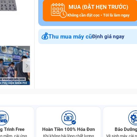
MUA (ĐẶT HẸN TRƯỚC)
Không cần đặt cọc • Tới là làm ngay
Bảo Hành One
💰
Thu mua máy cũ
Định giá ngay
›
g Trình Free
Hoàn Tiền 100% Hóa Đơn
Bảo Dưỡng
n mềm, cài ứng
Khi không hài lòng chất lượng
Vệ sinh máy, cài