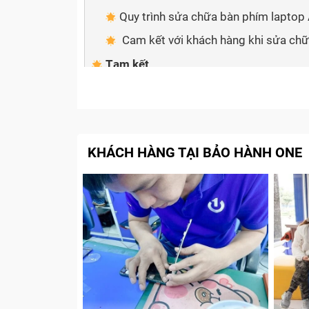
Quy trình sửa chữa bàn phím lapto
Cam kết với khách hàng khi sửa ch
Tạm kết
Dấu hiệu nhận biết bàn phím l
chữa?
KHÁCH HÀNG TẠI BẢO HÀNH ONE
Một trong những điểm thu hút nhất của dò
máy. Các phím trên bàn phím được nhà sản 
siêu mỏng, siêu nhẹ cho máy.
Tuy nhiên, trong quá trình sử dụng không 
hỏng và khiến người dùng cảm thấy bắ
GU502 của mình xuất hiện các dấu hiệu sa
M GU502 nhé: