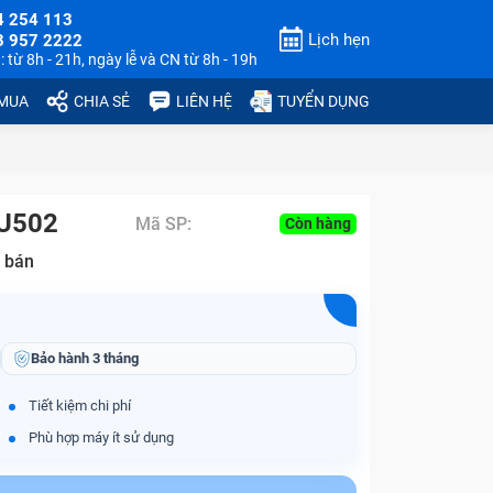
4 254 113
Lịch hẹn
3 957 2222
 từ 8h - 21h, ngày lễ và CN từ 8h - 19h
 MUA
CHIA SẺ
LIÊN HỆ
TUYỂN DỤNG
GU502
Mã SP:
Còn hàng
 bán
Bảo hành
3 tháng
Tiết kiệm chi phí
Phù hợp máy ít sử dụng