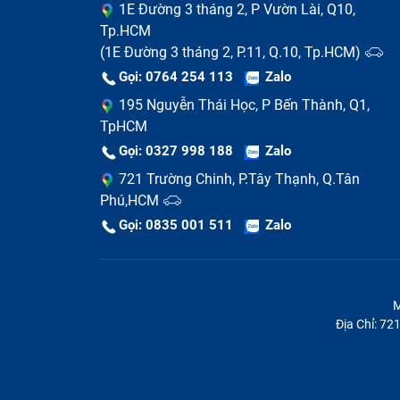
1E Đường 3 tháng 2, P Vườn Lài, Q10,
Tp.HCM
(1E Đường 3 tháng 2, P.11, Q.10, Tp.HCM)
Gọi: 0764 254 113
Zalo
195 Nguyễn Thái Học, P Bến Thành, Q1,
TpHCM
Gọi: 0327 998 188
Zalo
Phím bị mòn hoặc mất
: Sau thời gian d
721 Trường Chinh, P.Tây Thạnh, Q.Tân
Dấu hiệu khác:
Bàn phím bị vào nước, mấ
Phú,HCM
Gọi: 0835 001 511
Zalo
M
Địa Chỉ: 7