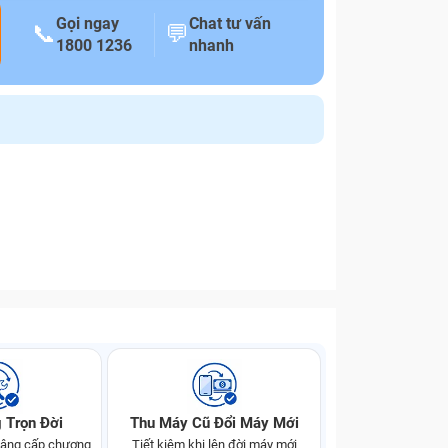
Gọi ngay
Chat tư vấn
📞
💬
1800 1236
nhanh
 Trọn Đời
Thu Máy Cũ Đổi Máy Mới
 nâng cấp chương
Tiết kiệm khi lên đời máy mới