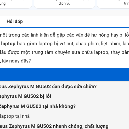
ụng
dịch vụ
trì
Hỏi đáp
một trong các linh kiện dễ gặp các vấn đề hư hỏng hay bị lỗ
 laptop
bao gồm laptop bị vỡ nút, chập phím, liệt phím, lap
 đâu được một trung tâm chuyên sửa chữa laptop, thay bà
 lấy ngay đây?
Asus Zephyrus M GU502 cần được sửa chữa?
ephyrus M GU502 bị lỗi
 Zephyrus M GU502 tại nhà không?
laptop tại nhà
Asus Zephyrus M GU502 nhanh chóng, chất lượng