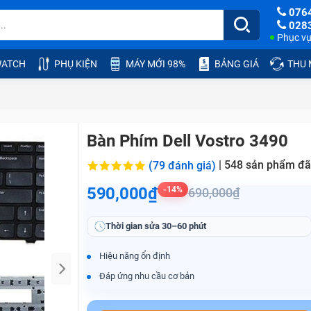
076
028
Phục vụ:
ATCH
PHỤ KIỆN
MÁY MỚI 98%
BẢNG GIÁ
THU
Bàn Phím Dell Vostro 3490
|
548
sản phẩm đã
(79 đánh giá)
590,000₫
-14%
690,000₫
Thời gian sửa
30–60 phút
Hiệu năng ổn định
Đáp ứng nhu cầu cơ bản