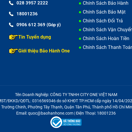
028 3957 2222
Chính Sách Bảo Hành
Chính Sách Bảo Mật
18001236
Chính Sách Đổi Trả
0906 612 369 (Góp ý)
Chính Sách Vận Chuyể
ài sử dụng, các ký tự có thể bị mờ, hoặc phím bị lung lay, mất
Tin Tuyển dụng
Chính Sách Hoàn Tiền
t một vài phím hoặc phím bị lún xuống,...
Chính Sách Thanh Toá
Giới thiệu Bảo Hành One
Tên Doanh Nghiệp: CÔNG TY TNHH CITY ONE VIỆT NAM
ST/ĐKKD/QĐTL: 0316569346 do sở KHĐT TP.HCM cấp ngày 14/04/20
21 Trường Chinh, Phường Tây Thạnh, Quận Tân Phú, Thành phố Hồ Chí Min
Email: quoc@baohanhone.com | Điện Thoại: 18001236