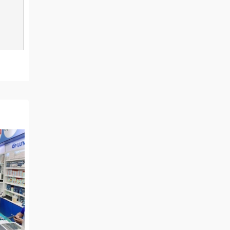
a máy.
ế siêu
hỏng và
t hiện
n phím
tự £ mà