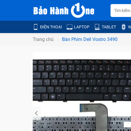
ĐIỆN THOẠI
LAPTOP
TABLET
W
Trang chủ
Bàn Phím Dell Vostro 3490