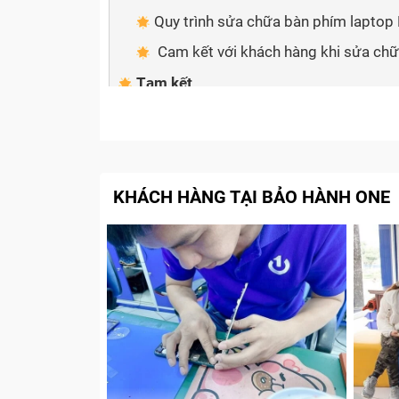
Quy trình sửa chữa bàn phím laptop
Cam kết với khách hàng khi sửa chữ
Tạm kết
Dấu hiệu nhận biết bàn phím la
Một trong những điểm thu hút nhất của dò
KHÁCH HÀNG TẠI BẢO HÀNH ONE
Các phím trên bàn phím được nhà sản xuất 
mỏng, siêu nhẹ cho máy.
Tuy nhiên, trong quá trình sử dụng không c
khiến người dùng cảm thấy bắt tiện. Nếu b
các dấu hiệu sau đây thì đã đến lúc thay b
Lỗi bàn phím laptop bị loạn chữ:
Lỗi n
laptop bị hiện chữ “dđ” khi gõ chữ “d” h