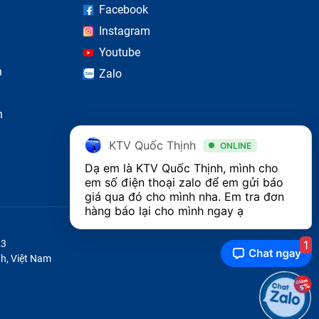
Facebook
Instagram
Youtube
n
Zalo
 phím.
n
KTV Quốc Thịnh
ONLINE
Dạ em là KTV Quốc Thịnh, mình cho 
em số điện thoại zalo để em gửi báo 
giá qua đó cho mình nha. Em tra đơn 
hàng báo lại cho mình ngay ạ 
1
23
h, Việt Nam