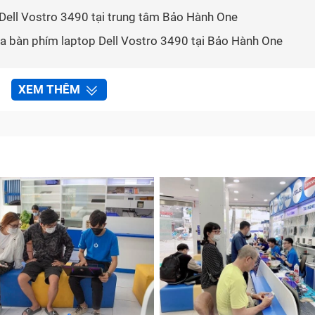
 Dell Vostro 3490 tại trung tâm Bảo Hành One
a bàn phím laptop Dell Vostro 3490 tại Bảo Hành One
XEM THÊM
ptop Dell Vostro 3490 cần được sửa chữa?
ng laptop xách tay Dell Vostro 3490 chính là bàn phím củ
phân bổ hợp lý với thiết kế bằng phẳng để đảm bảo thiết k
ẩn thận, laptop Dell Vostro 3490 xuất hiện lỗi bàn phím hư 
ạn nhận thấy bàn phím laptop Dell Vostro 3490 của mình xuấ
àn phím mới cho laptop Dell Vostro 3490 nhé:
ày người dùng laptop gặp khá nhiều, biểu hiện ở việc bà
oặc khi nhập các tổ hợp phím Shift + 3 trên Word lại ra ký 