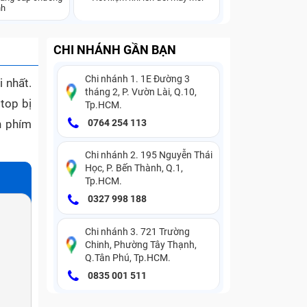
nh
CHI NHÁNH GẦN BẠN
Chi nhánh 1. 1E Đường 3
i nhất.
tháng 2, P. Vườn Lài, Q.10,
top bị
Tp.HCM.
n phím
0764 254 113
Chi nhánh 2. 195 Nguyễn Thái
Học, P. Bến Thành, Q.1,
Tp.HCM.
0327 998 188
Chi nhánh 3. 721 Trường
Chinh, Phường Tây Thạnh,
Q.Tân Phú, Tp.HCM.
0835 001 511