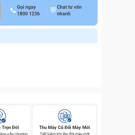
Gọi ngay
Chat tư vấn
📞
💬
1800 1236
nhanh
 Trọn Đời
Thu Máy Cũ Đổi Máy Mới
 nâng cấp chương
Tiết kiệm khi lên đời máy mới