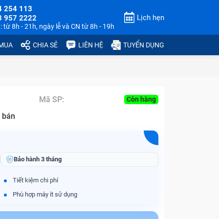
4 254 113
Lịch hẹn
3 957 2222
 từ 8h - 21h, ngày lễ và CN từ 8h - 19h
 MUA
CHIA SẺ
LIÊN HỆ
TUYỂN DỤNG
Mã SP:
Còn hàng
 bán
Bảo hành
3 tháng
Tiết kiệm chi phí
Phù hợp máy ít sử dụng