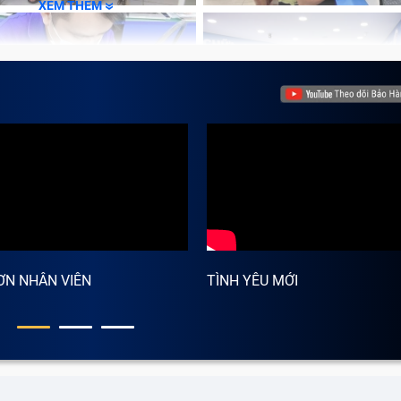
XEM THÊM
hông phải dấu @.
ƠN NHÂN VIÊN
TÌNH YÊU MỚI