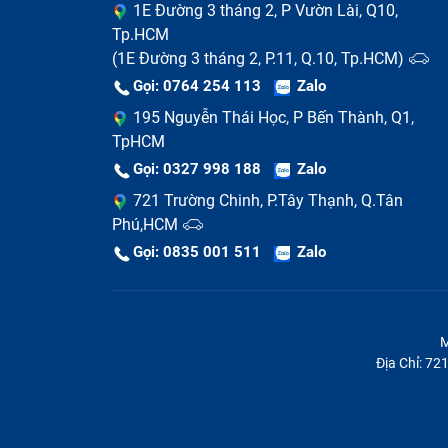
1E Đường 3 tháng 2, P Vườn Lài, Q10,
Tp.HCM
(1E Đường 3 tháng 2, P.11, Q.10, Tp.HCM)
Gọi: 0764 254 113
Zalo
Phím bị mòn hoặc mất
: Sau thời gian d
195 Nguyễn Thái Học, P Bến Thành, Q1,
TpHCM
Dấu hiệu khác:
Bàn phím bị vào nước, mấ
Gọi: 0327 998 188
Zalo
721 Trường Chinh, P.Tây Thạnh, Q.Tân
Phú,HCM
Gọi: 0835 001 511
Zalo
M
Địa Chỉ: 7