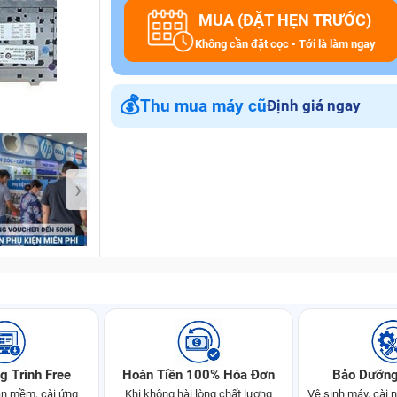
MUA (ĐẶT HẸN TRƯỚC)
Không cần đặt cọc • Tới là làm ngay
Bảo Hành One
💰
Thu mua máy cũ
Định giá ngay
›
g Trình Free
Hoàn Tiền 100% Hóa Đơn
Bảo Dưỡng
n mềm, cài ứng
Khi không hài lòng chất lượng
Vệ sinh máy, cài