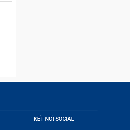
and they were able to
quickly remove the ads :)
oặc các
KẾT NỐI SOCIAL