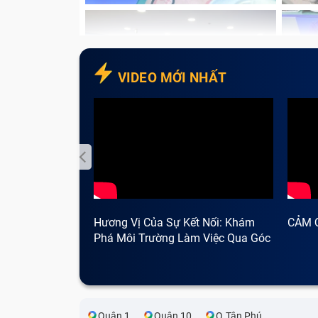
đúng ra là dấu #, Shift + 2 lại ra " chứ k
VIDEO MỚI NHẤT
Hương Vị Của Sự Kết Nối: Khám
CẢM 
Phá Môi Trường Làm Việc Qua Góc
Nhìn Cà Phê
Quận 1
Quận 10
Q.Tân Phú