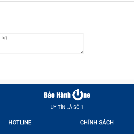
bị lỗi.
 trí ban đầu, thường do bụi bẩn, thức ăn rơi vào khe phím, h
UY TÍN LÀ SỐ 1
HOTLINE
CHÍNH SÁCH