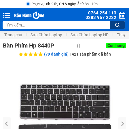
Phục vụ: 8h-21h, CN & ngày lễ từ 8h - 19h
0764 254 113
0283 957 2222
Trang chủ
Sửa Chữa Laptop
Sửa Chữa Laptop HP
Thay 
Bàn Phím Hp 8440P
(
)
Còn hàng
(79 đánh giá)
|
421
sản phẩm đã bán