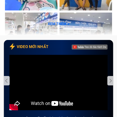
Dấu hiệu nhận biết bàn phím laptop Hp
8440P cần được sửa chữa?
XEM THÊM
Một trong những điểm thu hút nhất của dòng laptop
xách tay Hp 8440P chính là bàn phím của máy. Các
phím trên bàn phím được nhà sản xuất phân bổ hợp lý
VIDEO MỚI NHẤT
với thiết kế bằng phẳng để đảm bảo thiết kế siêu
mỏng, siêu nhẹ cho máy.
Tuy nhiên, trong quá trình sử dụng không cẩn
thận, laptop Hp 8440P xuất hiện lỗi bàn phím hư hỏng
và khiến người dùng cảm thấy bắt tiện. Nếu bạn nhận
thấy bàn phím laptop Hp 8440P của mình xuất hiện
các dấu hiệu sau đây thì đã đến lúc thay bàn phím mới
cho laptop Hp 8440P nhé: