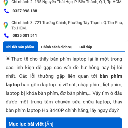
Chi nhánh 2. 195 Nguyễn Thái Học, P. Bến Thành, Q.1, Tp.HCM.
0327 998 188
Chi nhánh 3. 721 Trường Chinh, Phường Tây Thạnh, Q.Tân Phú,
Tp.HCM.
0835 001 511
Chi tiết sản phẩm
Chính sách dịch vụ
Hỏi đáp
🌟
Thực tế cho thấy bàn phím laptop lại là một trong
các linh kiện dễ gặp các vấn đề hư hỏng hay bị lỗi
nhất. Các lỗi thường gặp liên quan tới
bàn phím
laptop
bao gồm laptop bị vỡ nút, chập phím, liệt phím,
laptop bị khóa bàn phím, đơ bàn phím,... Vậy tìm ở đâu
được một trung tâm chuyên sửa chữa laptop, thay
bàn phím laptop Hp 8440P chính hãng, lấy ngay đây?
Mục lục bài viết
[
Ẩn
]