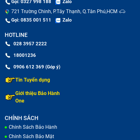
Gọi: 0327 998 188
Zalo
các ký tự có thể bị mờ, hoặc phím bị lung lay, mất
721 Trường Chinh, P.Tây Thạnh, Q.Tân Phú,HCM
phím.
Gọi: 0835 001 511
Zalo
Dấu hiệu khác:
Bàn phím bị vào nước, mất một vài
HOTLINE
phím hoặc phím bị lún xuống,...
028 3957 2222
18001236
0906 612 369 (Góp ý)
Tin Tuyển dụng
Giới thiệu Bảo Hành
One
CHÍNH SÁCH
Chính Sách Bảo Hành
Chính Sách Bảo Mật