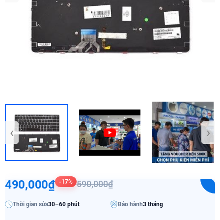
‹
›
490,000₫
-17%
590,000₫
Thời gian sửa
30–60 phút
Bảo hành
3 tháng