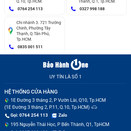
Q.10, Tp.HCM.
Thành, Q.1, Tp.HCM.
mà hiển thị nhiều ký tự hoặc nhảy sang ký tự khác,
0764 254 113
0327 998 188
có thể do phần mềm hoặc do kết nối mạch phím bị
lỗi.
Chi nhánh 3. 721 Trường
Chinh, Phường Tây
Kẹt phím
: Khi bấm phím không trở lại vị trí ban đầu,
Thạnh, Q.Tân Phú,
Tp.HCM.
thường do bụi bẩn, thức ăn rơi vào khe phím, hoặc
0835 001 511
các lò xo bên dưới phím bị hỏng.
UY TÍN LÀ SỐ 1
HỆ THỐNG CỬA HÀNG
1E Đường 3 tháng 2, P Vườn Lài, Q10, Tp.HCM
(1E Đường 3 tháng 2, P.11, Q.10, Tp.HCM)
Gọi: 0764 254 113
Zalo
195 Nguyễn Thái Học, P Bến Thành, Q1, TpHCM
Phím bị mòn hoặc mất
: Sau thời gian dài sử dụng,