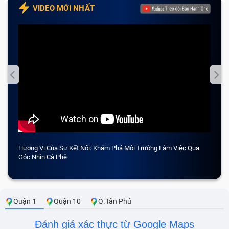
VIDEO MỚI NHẤT
Hương Vị Của Sự Kết Nối: Khám Phá Môi Trường Làm Việc Qua
CẢM 
Góc Nhìn Cà Phê
Quận 1
Quận 10
Q.Tân Phú
Đánh giá xác thực từ Google Maps