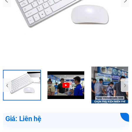
‹
›
Giá: Liên hệ