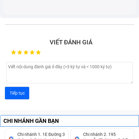
chữa phải có tay nghề vì bên dưới bàn phím chứa các
mạch điện tử quan trọng của máy. Việc bạn tự sửa
chữa bàn phím laptop Asus X401A tại nhà rất dễ làm
ảnh hưởng, chập mạch hoặc thậm chí gây hư hỏng lên
các mạch điện này, từ đó có thể khiến máy tính của
VIẾT ĐÁNH GIÁ
bạn bị hỏng. Khi bàn phím laptop Asus X401A của bạn
bị hư hỏng hoặc bị lỗi thì tốt nhất bạn nên mang máy
ra trung tâm sửa chữa để các kỹ thuật viên có chuyên
môn kiểm tra.
Bảo Hành One - Lựa chọn thay bàn
phím laptop Asus X401A đáng tin cậy
Bảo Hành One chính là lựa chọn hàng đầu cung cấp
CHI NHÁNH GẦN BẠN
dịch vụ thay bàn phím laptop Asus X401A cho bạn.
Chi nhánh 1. 1E Đường 3
Chi nhánh 2. 195
Với nhiều năm kinh nghiệm trong lĩnh vực
sửa chữa