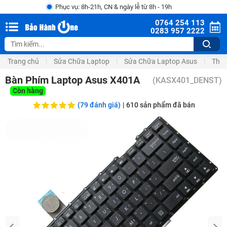
Phục vụ: 8h-21h, CN & ngày lễ từ 8h - 19h
0764 254 113
0283 957 2222
Trang chủ
Sửa Chữa Laptop
Sửa Chữa Laptop Asus
Thay
Bàn Phím Laptop Asus X401A
(
KASX401_DENST
)
Còn hàng
(79 đánh giá)
|
610
sản phẩm đã bán