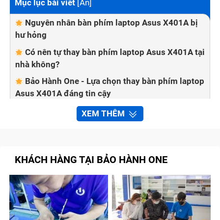
Mục lục bài viết
[
Ẩn
]
Nguyên nhân bàn phím laptop Asus X401A bị
hư hỏng
Có nên tự thay bàn phím laptop Asus X401A tại
nhà không?
Bảo Hành One - Lựa chọn thay bàn phím laptop
Asus X401A đáng tin cậy
Giá cả cạnh tranh cao
XEM THÊM
Cam kết chính hãng
Chính sách bảo hành tốt nhất
KHÁCH HÀNG TẠI BẢO HÀNH ONE
Đội ngũ kỹ thuật viên chuyên môn cao
Quy trình thay bàn phím laptop Asus X401A tại
Bảo Hành One
Bước 1: Tư vấn trực tuyến