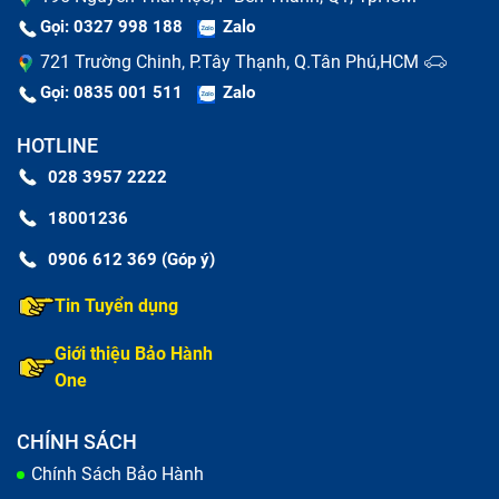
Gọi: 0327 998 188
Zalo
721 Trường Chinh, P.Tây Thạnh, Q.Tân Phú,HCM
Gọi: 0835 001 511
Zalo
HOTLINE
028 3957 2222
Cam kết chính hãng
18001236
Linh kiện, thiết bị sử dụng để thay bàn phím laptop
0906 612 369 (Góp ý)
Asus X401A cho bạn luôn được cam kết 100% chính
Tin Tuyển dụng
hãng và có nguồn gốc, xuất xứ rõ ràng. Bảo Hành One
đảm bảo nói không với hàng giả, hàng nhái và hàng
Giới thiệu Bảo Hành
kém chất lượng.
One
Chính sách bảo hành tốt nhất
CHÍNH SÁCH
Chính Sách Bảo Hành
Chúng tôi luôn cung cấp chính sách bảo hành hợp lý