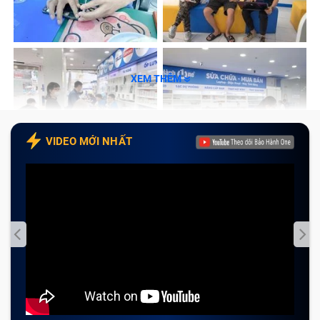
Bước 2: Kiểm tra tình trạng máy và báo giá
dịch vụ
Bước 3: Tiến hành thay bàn phím laptop Asus
X401A
XEM THÊM
Bước 4: Bàn giao máy
Tổng kết
VIDEO MỚI NHẤT
Nguyên nhân bàn phím laptop Asus
X401A bị hư hỏng
Vô tình làm đổ nước lên bàn phím do thói quen vừa
ăn uống vừa làm việc, học tập hoặc giải trí bằng
laptop.
Sử dụng laptop Asus X401A trong môi trường ẩm
ướt và độ ẩm cao một thời gian dài, dẫn đến bàn