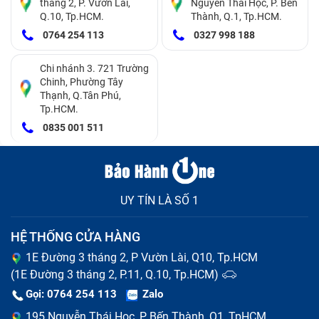
tháng 2, P. Vườn Lài,
Nguyễn Thái Học, P. Bến
Laptop Asus
, chúng tôi cam kết luôn cung cấp dịch vụ
Q.10, Tp.HCM.
Thành, Q.1, Tp.HCM.
0764 254 113
0327 998 188
tốt nhất cùng trải nghiệm tuyệt vời nhất cho khách
hàng khi đến đây:
Chi nhánh 3. 721 Trường
Chinh, Phường Tây
Giá cả cạnh tranh cao
Thạnh, Q.Tân Phú,
Tp.HCM.
Bảng giá tại Bảo Hành One luôn được công khai, minh
0835 001 511
bạch và rõ ràng đến khách hàng. Ngoài ra, chúng tôi
luôn mang lại mức giá cạnh tranh nhất thị trường, phù
hợp với mọi đối tượng khách hàng cùng nhiều ưu đãi
UY TÍN LÀ SỐ 1
hấp dẫn để giúp bạn tiết kiệm chi phí nhưng vẫn đảm
bảo có trải nghiệm dịch vụ tốt nhất.
HỆ THỐNG CỬA HÀNG
1E Đường 3 tháng 2, P Vườn Lài, Q10, Tp.HCM
(1E Đường 3 tháng 2, P.11, Q.10, Tp.HCM)
Gọi: 0764 254 113
Zalo
195 Nguyễn Thái Học, P Bến Thành, Q1, TpHCM