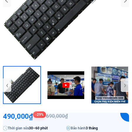
‹
›
490,000₫
-29%
690,000₫
Thời gian sửa
30–60 phút
Bảo hành
3 tháng