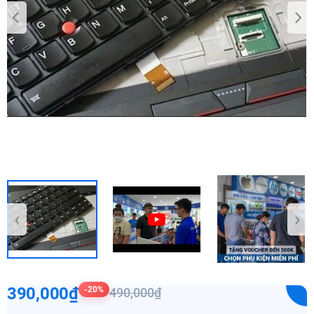
‹
›
390,000₫
-20%
490,000₫