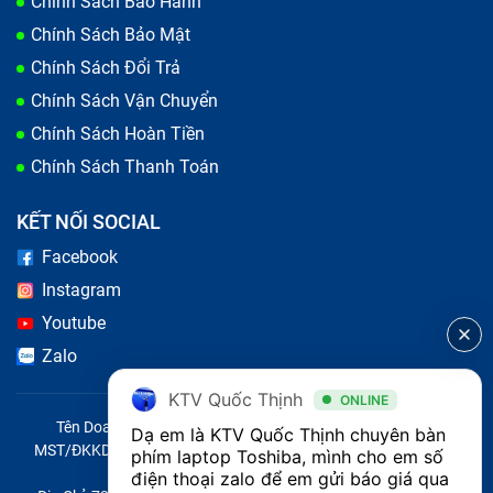
Chính Sách Bảo Hành
Chính Sách Bảo Mật
Chính Sách Đổi Trả
Chính Sách Vận Chuyển
Chính Sách Hoàn Tiền
Chính Sách Thanh Toán
KẾT NỐI SOCIAL
Facebook
Instagram
Youtube
Zalo
KTV Quốc Thịnh
ONLINE
Tên Doanh Nghiệp: CÔNG TY TNHH CITY ONE VIỆT NAM
Dạ em là KTV Quốc Thịnh chuyên bàn 
MST/ĐKKD/QĐTL: 0316569346 do sở KHĐT TP.HCM cấp ngày
phím laptop Toshiba, mình cho em số 
14/04/2023
điện thoại zalo để em gửi báo giá qua 