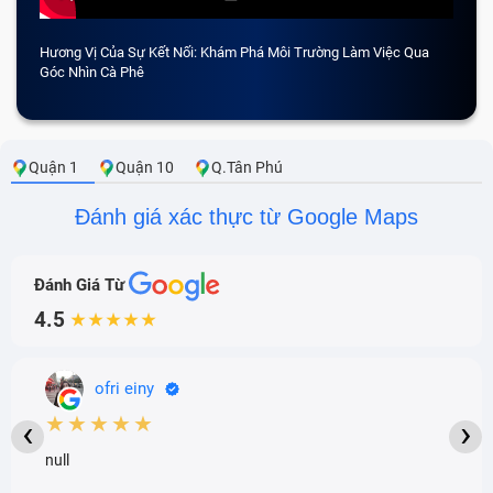
Hương Vị Của Sự Kết Nối: Khám Phá Môi Trường Làm Việc Qua
CẢM 
Góc Nhìn Cà Phê
Quận 1
Quận 10
Q.Tân Phú
Đánh giá xác thực từ Google Maps
Đánh Giá Từ
4.5
★★★★★
ofri einy
★★★★★
‹
›
null