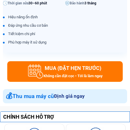
Thời gian sửa
30–60 phút
Bảo hành
3 tháng
Hiệu năng ổn định
Đáp ứng nhu cầu cơ bản
Tiết kiệm chi phí
Phù hợp máy ít sử dụng
MUA (ĐẶT HẸN TRƯỚC)
Không cần đặt cọc • Tới là làm ngay
💰
Thu mua máy cũ
Định giá ngay
CHÍNH SÁCH HỖ TRỢ