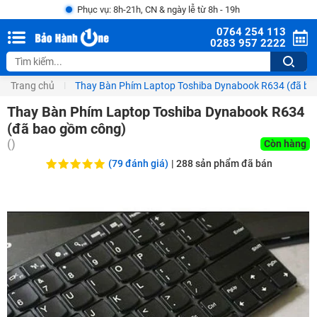
Phục vụ: 8h-21h, CN & ngày lễ từ 8h - 19h
0764 254 113
0283 957 2222
Trang chủ
Thay Bàn Phím Laptop Toshiba Dynabook R634 (đã ba
Thay Bàn Phím Laptop Toshiba Dynabook R634
(đã bao gồm công)
(
)
Còn hàng
(79 đánh giá)
|
288
sản phẩm đã bán