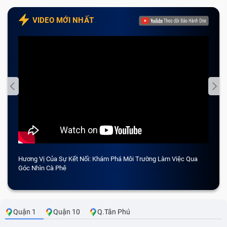
VIDEO MỚI NHẤT
Hương Vị Của Sự Kết Nối: Khám Phá Môi Trường Làm Việc Qua
CẢM 
Góc Nhìn Cà Phê
Quận 1
Quận 10
Q.Tân Phú