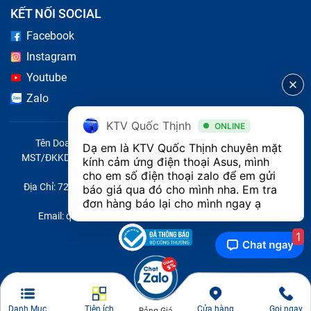
KẾT NỐI SOCIAL
Facebook
Instagram
Youtube
Zalo
KTV Quốc Thịnh
ONLINE
Tên Doanh Nghiệp: CÔNG TY TNHH CITY ONE VIỆT NAM
Dạ em là KTV Quốc Thịnh chuyên mặt 
MST/ĐKKD/QĐTL: 0316569346 do sở KHĐT TP.HCM cấp ngày
kính cảm ứng điện thoại Asus, mình 
14/04/2023
cho em số điện thoại zalo để em gửi 
Địa Chỉ: 721 Trường Chinh, Phường Tây Thạnh, Quận Tân Phú,
báo giá qua đó cho mình nha. Em tra 
Thành phố Hồ Chí Minh, Việt Nam
đơn hàng báo lại cho mình ngay ạ
Email: quoc@baohanhone.com | Điện Thoại: 18001236
1
Danh Mục
Tiện ích
Cửa hàng
Gọi ngay