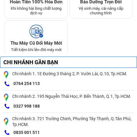
Hoàn Tiền 100% Hóa Đơn
Bảo Dưỡng Trọn Đời
Khi không hài lòng chất lượng
Vệ sinh máy, cài nâng cấp
dịch vụ
chương trình
Thu Máy Cũ Đổi Máy Mới
Tiết kiệm khi lên đời máy mới
CHI NHÁNH GẦN BẠN
Chi nhánh 1. 1E Đường 3 tháng 2, P. Vườn Lài, Q.10, Tp.HCM.
0764 254 113
Chi nhánh 2. 195 Nguyễn Thái Học, P. Bến Thành, Q.1, Tp.HCM.
0327 998 188
Chi nhánh 3. 721 Trường Chinh, Phường Tây Thạnh, Q.Tân Phú,
Tp.HCM.
0835 001 511