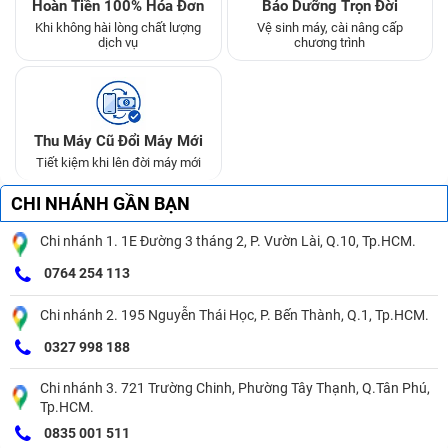
Hoàn Tiền 100% Hóa Đơn
Bảo Dưỡng Trọn Đời
Khi không hài lòng chất lượng
Vệ sinh máy, cài nâng cấp
dịch vụ
chương trình
Thu Máy Cũ Đổi Máy Mới
Tiết kiệm khi lên đời máy mới
CHI NHÁNH GẦN BẠN
Chi nhánh 1. 1E Đường 3 tháng 2, P. Vườn Lài, Q.10, Tp.HCM.
0764 254 113
Chi nhánh 2. 195 Nguyễn Thái Học, P. Bến Thành, Q.1, Tp.HCM.
0327 998 188
Chi nhánh 3. 721 Trường Chinh, Phường Tây Thạnh, Q.Tân Phú,
Tp.HCM.
0835 001 511