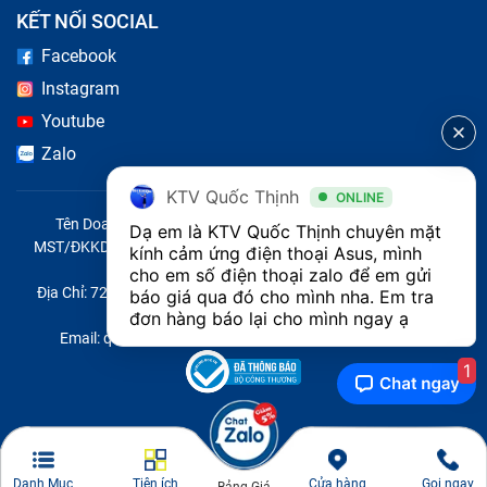
KẾT NỐI SOCIAL
Facebook
Instagram
Youtube
Zalo
KTV Quốc Thịnh
ONLINE
Tên Doanh Nghiệp: CÔNG TY TNHH CITY ONE VIỆT NAM
Dạ em là KTV Quốc Thịnh chuyên mặt 
MST/ĐKKD/QĐTL: 0316569346 do sở KHĐT TP.HCM cấp ngày
kính cảm ứng điện thoại Asus, mình 
14/04/2023
cho em số điện thoại zalo để em gửi 
Địa Chỉ: 721 Trường Chinh, Phường Tây Thạnh, Quận Tân Phú,
báo giá qua đó cho mình nha. Em tra 
Thành phố Hồ Chí Minh, Việt Nam
đơn hàng báo lại cho mình ngay ạ
Email: quoc@baohanhone.com | Điện Thoại: 18001236
1
Danh Mục
Tiện ích
Cửa hàng
Gọi ngay