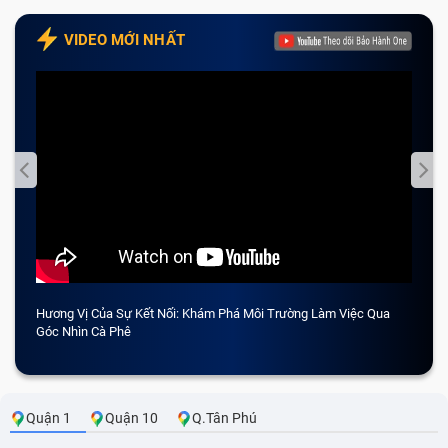
VIDEO MỚI NHẤT
Hương Vị Của Sự Kết Nối: Khám Phá Môi Trường Làm Việc Qua
CẢM 
Góc Nhìn Cà Phê
Quận 1
Quận 10
Q.Tân Phú