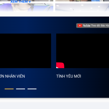
XEM THÊM
ƠN NHÂN VIÊN
TÌNH YÊU MỚI
thoại Sau Samsung J8 2018/ J810 chỉ thực sự cần thiết k