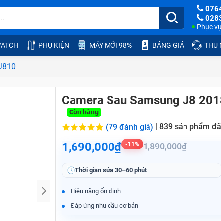
076
028
Phục vụ:
ATCH
PHỤ KIỆN
MÁY MỚI 98%
BẢNG GIÁ
THU
J810
Camera Sau Samsung J8 201
Còn hàng
|
839
sản phẩm đã
(79 đánh giá)
1,690,000₫
-11%
1,890,000₫
Thời gian sửa
30–60 phút
Hiệu năng ổn định
Đáp ứng nhu cầu cơ bản