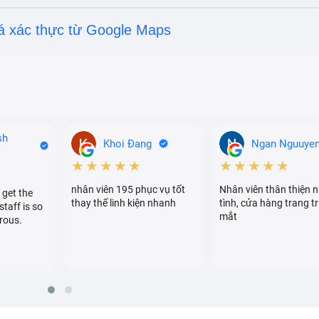
ng hoàn toàn. Còn đối với việc camera chỉ bị trầy xước hay
á xác thực từ Google Maps
 cần thay kính camera để khắc phục. Một số dấu hiệu cho th
g J8 2018/ J810:
 nhất một màu - màu đen.
giật.
ung J8 2018/ J810 bị nhòe màu, mờ.
sh
Khoi Đang
Ngan Nguuye
★★★★★
★★★★★
nhân viên 195 phục vụ tốt
Nhân viên thân thiện n
 get the
thay thế linh kiện nhanh
tình, cửa hàng trang tr
staff is so
mắt
rous.