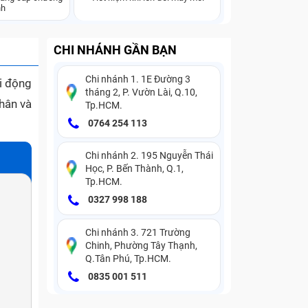
nh
CHI NHÁNH GẦN BẠN
Chi nhánh 1. 1E Đường 3
i động
tháng 2, P. Vườn Lài, Q.10,
nhân và
Tp.HCM.
0764 254 113
Chi nhánh 2. 195 Nguyễn Thái
Học, P. Bến Thành, Q.1,
Tp.HCM.
0327 998 188
Chi nhánh 3. 721 Trường
Chinh, Phường Tây Thạnh,
Q.Tân Phú, Tp.HCM.
0835 001 511