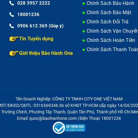
028 3957 2222
Chính Sách Bảo Hành
Chính Sách Bảo Mật
18001236
Chính Sách Đổi Trả
0906 612 369 (Góp ý)
Chính Sách Vận Chuyể
Tin Tuyển dụng
Chính Sách Hoàn Tiền
Chính Sách Thanh Toá
Giới thiệu Bảo Hành One
Tên Doanh Nghiệp: CÔNG TY TNHH CITY ONE VIỆT NAM
ST/ĐKKD/QĐTL: 0316569346 do sở KHĐT TP.HCM cấp ngày 14/04/20
21 Trường Chinh, Phường Tây Thạnh, Quận Tân Phú, Thành phố Hồ Chí Min
Email: quoc@baohanhone.com | Điện Thoại: 18001236