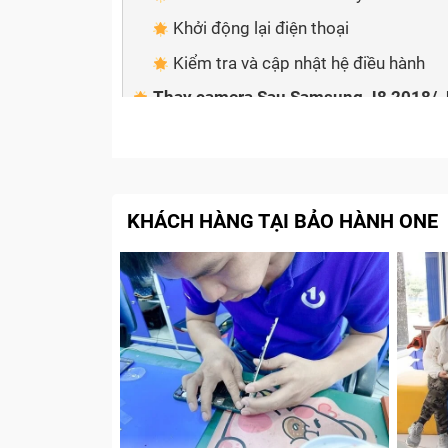
Khởi động lại điện thoại
Kiểm tra và cập nhật hệ điều hành
Thay camera Sau Samsung J8 2018/ J
Quy trình sửa chữa, thay camera S
Cam kết với khách hàng khi thay ca
Tạm kết
KHÁCH HÀNG TẠI BẢO HÀNH ONE
Khi nào nên thay camera điện 
Camera điện thoại Sau Samsung J8 2018
smartphone cũng như ảnh hưởng đến các ch
sẽ gặp không ít khó khăn trong việc đáp ứn