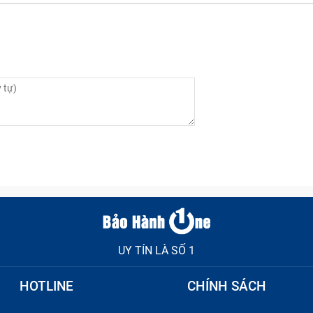
oại Sau Samsung J8 2018/ J810 bị mờ
ng quá kém.
UY TÍN LÀ SỐ 1
HOTLINE
CHÍNH SÁCH