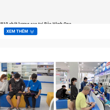
810 chất lượng cao tại Bảo Hành One
XEM THÊM
au Samsung J8 2018/ J810 tại Bảo Hành One
mera điện thoại Sau Samsung J8 2018/ J810 tại Bảo Hành O
thoại Sau Samsung J8 2018/ J810?
/ J810 khi bị hỏng sẽ ảnh hưởng đến chức năng chụp ả
ức năng, ứng dụng liên quan khi cần sử dụng máy ảnh. Vì v
g các nhu cầu của mình khi sử dụng điện thoại.