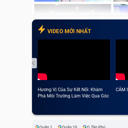
VIDEO MỚI NHẤT
Hương Vị Của Sự Kết Nối: Khám
CẢM 
Phá Môi Trường Làm Việc Qua Góc
Nhìn Cà Phê
Nhưng việc thay hẳn cụm camera sau điện 
Quận 1
Quận 10
Q.Tân Phú