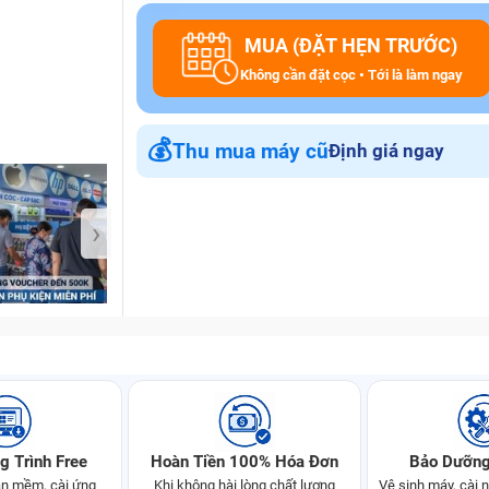
MUA (ĐẶT HẸN TRƯỚC)
Không cần đặt cọc • Tới là làm ngay
Bảo Hành One
💰
Thu mua máy cũ
Định giá ngay
›
g Trình Free
Hoàn Tiền 100% Hóa Đơn
Bảo Dưỡng
n mềm, cài ứng
Khi không hài lòng chất lượng
Vệ sinh máy, cài