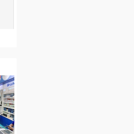
ne
nh của
ậy bạn