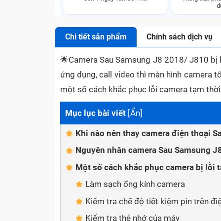
d
Chi tiết sản phẩm
Chính sách dịch vụ
🌟
Camera Sau Samsung J8 2018/ J810 bị hỏ
ứng dụng, call video thì màn hình camera t
một số cách khắc phục lỗi camera tạm thời, 
Mục lục bài viết
[
Ẩn
]
Khi nào nên thay camera điện thoại 
Nguyên nhân camera Sau Samsung J8
Một số cách khắc phục camera bị lỗi t
Làm sạch ống kính camera
Kiểm tra chế độ tiết kiệm pin trên đi
Kiểm tra thẻ nhớ của máy