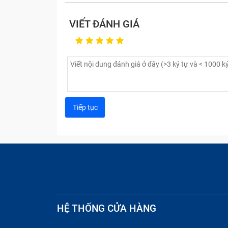
VIẾT ĐÁNH GIÁ
Camera điện th
Hình ảnh sau khi chụp xong có chất lượ
Không thể lưu ảnh sau khi đã chụp xong.
Không thể sử dụng ứng dụng camera.
HỆ THỐNG CỬA HÀNG