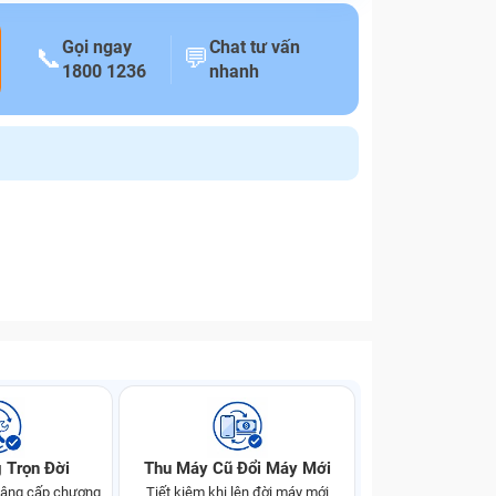
Gọi ngay
Chat tư vấn
📞
💬
1800 1236
nhanh
 Trọn Đời
Thu Máy Cũ Đổi Máy Mới
 nâng cấp chương
Tiết kiệm khi lên đời máy mới