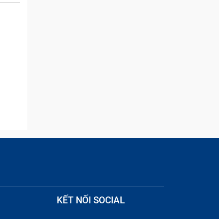
and they were able to
quickly remove the ads :)
KẾT NỐI SOCIAL