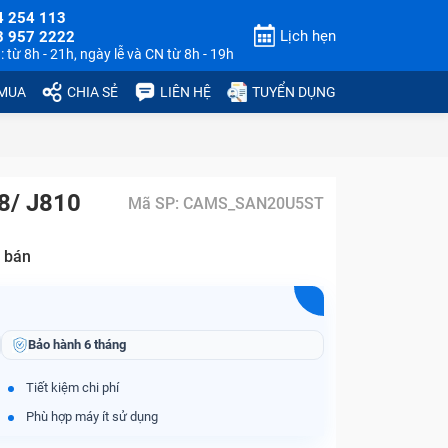
4 254 113
Lịch hẹn
3 957 2222
 từ 8h - 21h, ngày lễ và CN từ 8h - 19h
 MUA
CHIA SẺ
LIÊN HỆ
TUYỂN DỤNG
8/ J810
Mã SP:
CAMS_SAN20U5ST
 bán
Bảo hành
6 tháng
Tiết kiệm chi phí
Phù hợp máy ít sử dụng