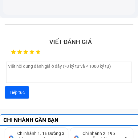
Xperia X/ F5122/ F8131:
Bạn bật ứng dụng camera lên chỉ có duy nhất một
màu - màu đen.
Khi chụp ảnh camera có dấu hiệu rung và giật.
Hình ảnh hiển thị trên camera Sau Sony Xperia X/
VIẾT ĐÁNH GIÁ
F5122/ F8131 bị nhòe màu, mờ.
CHI NHÁNH GẦN BẠN
Chi nhánh 1. 1E Đường 3
Chi nhánh 2. 195