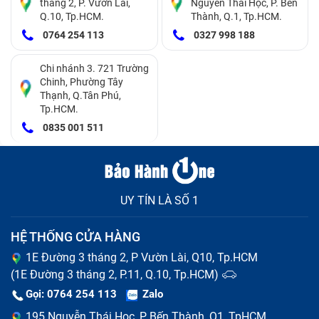
tháng 2, P. Vườn Lài,
Nguyễn Thái Học, P. Bến
Q.10, Tp.HCM.
Thành, Q.1, Tp.HCM.
Camera điện thoại Sau Sony Xperia X/ F5122/ F8131 bị
0764 254 113
0327 998 188
mờ
Hình ảnh sau khi chụp xong có chất lượng quá kém.
Chi nhánh 3. 721 Trường
Chinh, Phường Tây
Không thể lưu ảnh sau khi đã chụp xong.
Thạnh, Q.Tân Phú,
Không thể sử dụng ứng dụng camera.
Tp.HCM.
0835 001 511
UY TÍN LÀ SỐ 1
HỆ THỐNG CỬA HÀNG
1E Đường 3 tháng 2, P Vườn Lài, Q10, Tp.HCM
(1E Đường 3 tháng 2, P.11, Q.10, Tp.HCM)
Gọi: 0764 254 113
Zalo
195 Nguyễn Thái Học, P Bến Thành, Q1, TpHCM