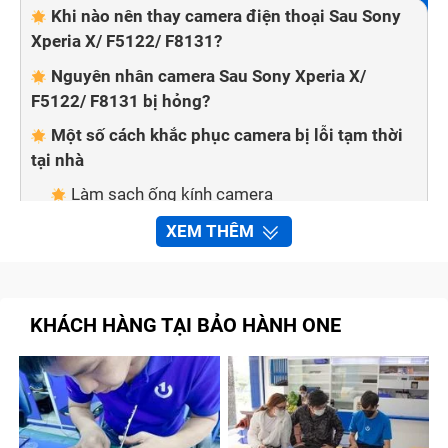
Khi nào nên thay camera điện thoại Sau Sony
Xperia X/ F5122/ F8131?
Nguyên nhân camera Sau Sony Xperia X/
F5122/ F8131 bị hỏng?
Một số cách khắc phục camera bị lỗi tạm thời
tại nhà
Làm sạch ống kính camera
Kiểm tra chế độ tiết kiệm pin trên điện thoại
XEM THÊM
Kiểm tra thẻ nhớ của máy
Khởi động lại điện thoại
KHÁCH HÀNG TẠI BẢO HÀNH ONE
Kiểm tra và cập nhật hệ điều hành
Thay camera Sau Sony Xperia X/ F5122/ F8131
chất lượng cao tại Bảo Hành One
Quy trình sửa chữa, thay camera Sau Sony