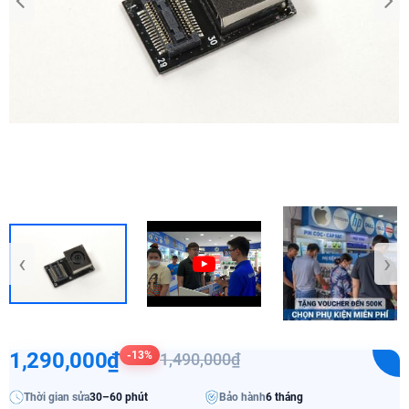
‹
›
1,290,000₫
-13%
1,490,000₫
Thời gian sửa
30–60 phút
Bảo hành
6 tháng