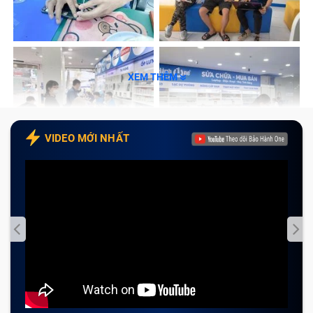
Xperia X/ F5122/ F8131 tại Bảo Hành One
Cam kết với khách hàng khi thay camera điện
thoại Sau Sony Xperia X/ F5122/ F8131 tại Bảo
Hành One
XEM THÊM
Tạm kết
Khi nào nên thay camera điện thoại
VIDEO MỚI NHẤT
Sau Sony Xperia X/ F5122/ F8131?
Camera điện thoại Sau Sony Xperia X/ F5122/ F8131
khi bị hỏng sẽ ảnh hưởng đến chức năng chụp ảnh của
smartphone cũng như ảnh hưởng đến các chức năng,
ứng dụng liên quan khi cần sử dụng máy ảnh. Vì vậy
bạn sẽ gặp không ít khó khăn trong việc đáp ứng các
nhu cầu của mình khi sử dụng điện thoại.