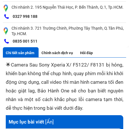
Chi nhánh 2. 195 Nguyễn Thái Học, P. Bến Thành, Q.1, Tp.HCM.
0327 998 188
Chi nhánh 3. 721 Trường Chinh, Phường Tây Thạnh, Q.Tân Phú,
Tp.HCM.
0835 001 511
Chi tiết sản phẩm
Chính sách dịch vụ
Hỏi đáp
🌟
Camera Sau Sony Xperia X/ F5122/ F8131 bị hỏng,
khiến bạn không thể chụp hình, quay phim mỗi khi khởi
động ứng dụng, call video thì màn hình camera tối đen
hoặc giật lag, Bảo Hành One sẽ cho bạn biết nguyên
nhân và một số cách khắc phục lỗi camera tạm thời,
dễ thực hiện trong bài viết dưới đây.
Mục lục bài viết
[
Ẩn
]