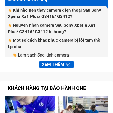
Khi nào nên thay camera điện thoại Sau Sony
Xperia Xa1 Plus/ G3416/ G3412?
Nguyên nhân camera Sau Sony Xperia Xa1
Plus/ G3416/ G3412 bị hỏng?
Một số cách khắc phục camera bị lỗi tạm thời
tại nhà
Làm sạch ống kính camera
Kiểm tra chế độ tiết kiệm pin trên điện thoại
XEM THÊM
Kiểm tra thẻ nhớ của máy
Khởi động lại điện thoại
KHÁCH HÀNG TẠI BẢO HÀNH ONE
Kiểm tra và cập nhật hệ điều hành
Thay camera Sau Sony Xperia Xa1 Plus/
G3416/ G3412 chất lượng cao tại Bảo Hành One