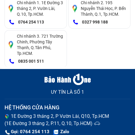
Chi nhánh 1. 1E Đường 3
Chi nhánh 2. 195
tháng 2, P. Vườn Lài,
Nguyễn Thái Học, P. Bến
Q.10, Tp.HCM.
Thành, Q.1, Tp.HCM.
0764 254 113
0327 998 188
Camera điện thoại Sau Sony Xperia Xa1 Plus/ G3416/
G3412 bị mờ
Chi nhánh 3. 721 Trường
Chinh, Phường Tây
Hình ảnh sau khi chụp xong có chất lượng quá kém.
Thạnh, Q.Tân Phú,
Không thể lưu ảnh sau khi đã chụp xong.
Tp.HCM.
Không thể sử dụng ứng dụng camera.
0835 001 511
UY TÍN LÀ SỐ 1
HỆ THỐNG CỬA HÀNG
1E Đường 3 tháng 2, P Vườn Lài, Q10, Tp.HCM
(1E Đường 3 tháng 2, P.11, Q.10, Tp.HCM)
Gọi: 0764 254 113
Zalo