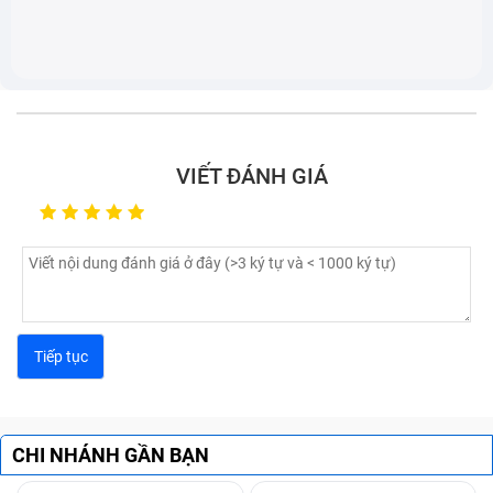
bạn chỉ cần thay kính camera để khắc phục. Một số
dấu hiệu cho thấy bạn sẽ cần thay camera điện thoại
Sau Sony Xperia Xa1 Plus/ G3416/ G3412:
Bạn bật ứng dụng camera lên chỉ có duy nhất một
màu - màu đen.
Khi chụp ảnh camera có dấu hiệu rung và giật.
VIẾT ĐÁNH GIÁ
Hình ảnh hiển thị trên camera Sau Sony Xperia Xa1
Plus/ G3416/ G3412 bị nhòe màu, mờ.
CHI NHÁNH GẦN BẠN