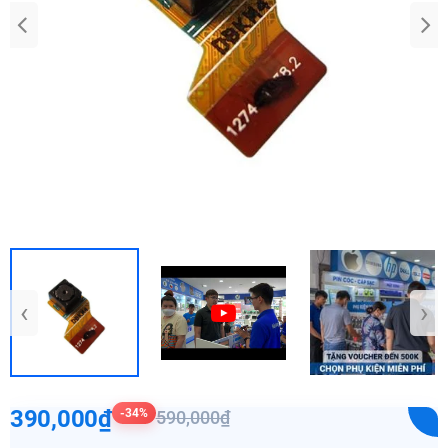
‹
›
390,000₫
-34%
590,000₫