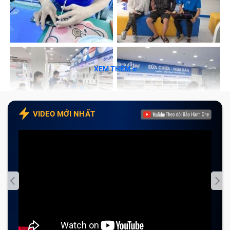
Quy trình sửa chữa, thay camera Sau Sony
Xperia Xa1 Plus/ G3416/ G3412 tại Bảo Hành One
Cam kết với khách hàng khi thay camera điện
thoại Sau Sony Xperia Xa1 Plus/ G3416/ G3412 tại
Bảo Hành One
XEM THÊM
Tạm kết
Khi nào nên thay camera điện thoại
VIDEO MỚI NHẤT
Sau Sony Xperia Xa1 Plus/ G3416/
G3412?
Camera điện thoại Sau Sony Xperia Xa1 Plus/ G3416/
G3412 khi bị hỏng sẽ ảnh hưởng đến chức năng chụp
ảnh của smartphone cũng như ảnh hưởng đến các
chức năng, ứng dụng liên quan khi cần sử dụng máy
ảnh. Vì vậy bạn sẽ gặp không ít khó khăn trong việc