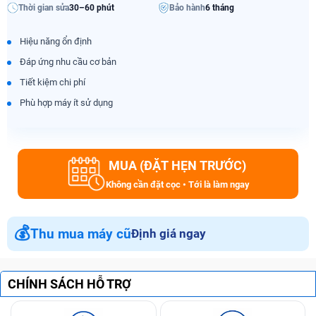
Thời gian sửa
30–60 phút
Bảo hành
6 tháng
Hiệu năng ổn định
Đáp ứng nhu cầu cơ bản
Tiết kiệm chi phí
Phù hợp máy ít sử dụng
MUA (ĐẶT HẸN TRƯỚC)
Không cần đặt cọc • Tới là làm ngay
💰
Thu mua máy cũ
Định giá ngay
CHÍNH SÁCH HỖ TRỢ