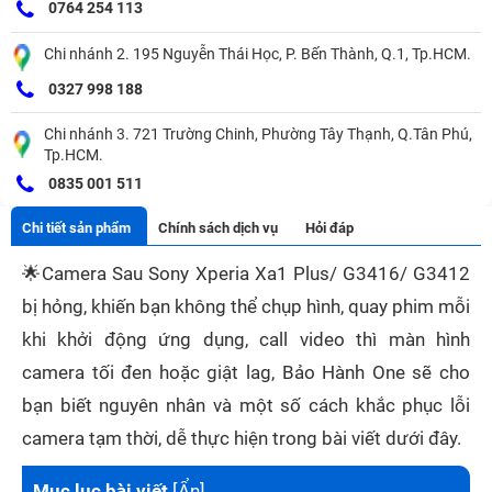
0764 254 113
Chi nhánh 2. 195 Nguyễn Thái Học, P. Bến Thành, Q.1, Tp.HCM.
0327 998 188
Chi nhánh 3. 721 Trường Chinh, Phường Tây Thạnh, Q.Tân Phú,
Tp.HCM.
0835 001 511
Chi tiết sản phẩm
Chính sách dịch vụ
Hỏi đáp
🌟
Camera Sau Sony Xperia Xa1 Plus/ G3416/ G3412
bị hỏng, khiến bạn không thể chụp hình, quay phim mỗi
khi khởi động ứng dụng, call video thì màn hình
camera tối đen hoặc giật lag, Bảo Hành One sẽ cho
bạn biết nguyên nhân và một số cách khắc phục lỗi
camera tạm thời, dễ thực hiện trong bài viết dưới đây.
Mục lục bài viết
[
Ẩn
]