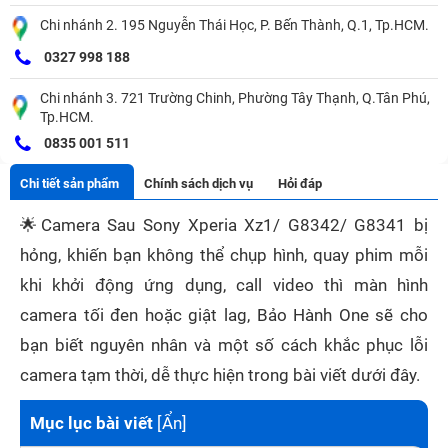
Chi nhánh 2. 195 Nguyễn Thái Học, P. Bến Thành, Q.1, Tp.HCM.
0327 998 188
Chi nhánh 3. 721 Trường Chinh, Phường Tây Thạnh, Q.Tân Phú,
Tp.HCM.
0835 001 511
Chi tiết sản phẩm
Chính sách dịch vụ
Hỏi đáp
🌟
Camera Sau Sony Xperia Xz1/ G8342/ G8341 bị
hỏng, khiến bạn không thể chụp hình, quay phim mỗi
khi khởi động ứng dụng, call video thì màn hình
camera tối đen hoặc giật lag, Bảo Hành One sẽ cho
bạn biết nguyên nhân và một số cách khắc phục lỗi
camera tạm thời, dễ thực hiện trong bài viết dưới đây.
Mục lục bài viết
[
Ẩn
]