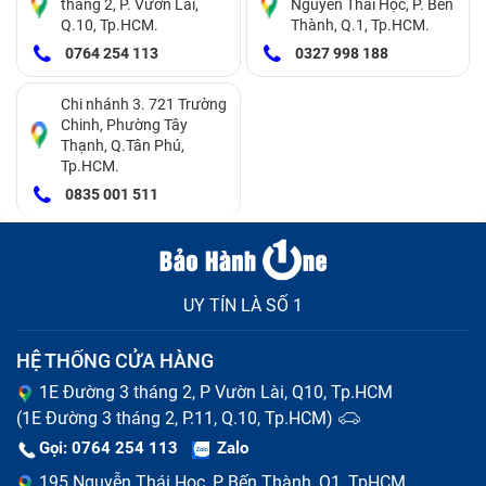
tháng 2, P. Vườn Lài,
Nguyễn Thái Học, P. Bến
Q.10, Tp.HCM.
Thành, Q.1, Tp.HCM.
Camera điện thoại Sau Sony Xperia Xz1/ G8342/ G8341
0764 254 113
0327 998 188
bị mờ
Hình ảnh sau khi chụp xong có chất lượng quá kém.
Chi nhánh 3. 721 Trường
Chinh, Phường Tây
Không thể lưu ảnh sau khi đã chụp xong.
Thạnh, Q.Tân Phú,
Không thể sử dụng ứng dụng camera.
Tp.HCM.
0835 001 511
UY TÍN LÀ SỐ 1
HỆ THỐNG CỬA HÀNG
1E Đường 3 tháng 2, P Vườn Lài, Q10, Tp.HCM
(1E Đường 3 tháng 2, P.11, Q.10, Tp.HCM)
Gọi: 0764 254 113
Zalo
195 Nguyễn Thái Học, P Bến Thành, Q1, TpHCM