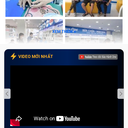
Xperia Xz1/ G8342/ G8341 tại Bảo Hành One
Cam kết với khách hàng khi thay camera điện
thoại Sau Sony Xperia Xz1/ G8342/ G8341 tại Bảo
Hành One
XEM THÊM
Tạm kết
Khi nào nên thay camera điện thoại
VIDEO MỚI NHẤT
Sau Sony Xperia Xz1/ G8342/ G8341?
Camera điện thoại Sau Sony Xperia Xz1/ G8342/
G8341 khi bị hỏng sẽ ảnh hưởng đến chức năng chụp
ảnh của smartphone cũng như ảnh hưởng đến các
chức năng, ứng dụng liên quan khi cần sử dụng máy
ảnh. Vì vậy bạn sẽ gặp không ít khó khăn trong việc
đáp ứng các nhu cầu của mình khi sử dụng điện thoại.