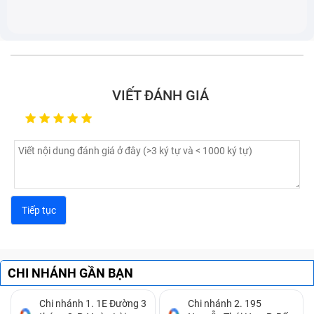
Xperia Xz1/ G8342/ G8341:
Bạn bật ứng dụng camera lên chỉ có duy nhất một
màu - màu đen.
Khi chụp ảnh camera có dấu hiệu rung và giật.
Hình ảnh hiển thị trên camera Sau Sony Xperia Xz1/
VIẾT ĐÁNH GIÁ
G8342/ G8341 bị nhòe màu, mờ.
CHI NHÁNH GẦN BẠN
Chi nhánh 1. 1E Đường 3
Chi nhánh 2. 195