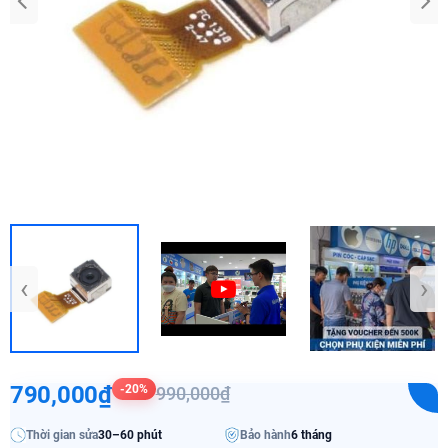
‹
›
790,000₫
-20%
990,000₫
Thời gian sửa
30–60 phút
Bảo hành
6 tháng