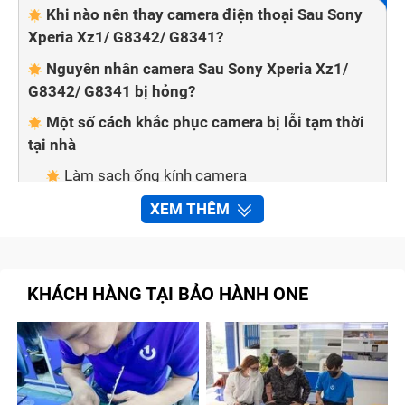
Khi nào nên thay camera điện thoại Sau Sony
Xperia Xz1/ G8342/ G8341?
Nguyên nhân camera Sau Sony Xperia Xz1/
G8342/ G8341 bị hỏng?
Một số cách khắc phục camera bị lỗi tạm thời
tại nhà
Làm sạch ống kính camera
Kiểm tra chế độ tiết kiệm pin trên điện thoại
XEM THÊM
Kiểm tra thẻ nhớ của máy
Khởi động lại điện thoại
KHÁCH HÀNG TẠI BẢO HÀNH ONE
Kiểm tra và cập nhật hệ điều hành
Thay camera Sau Sony Xperia Xz1/ G8342/
G8341 chất lượng cao tại Bảo Hành One
Quy trình sửa chữa, thay camera Sau Sony