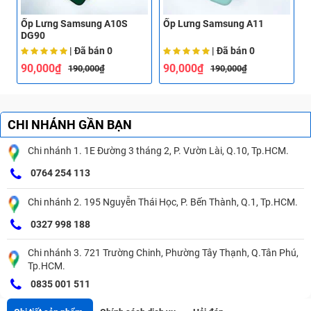
Ốp Lưng Samsung A10S
Ốp Lưng Samsung A11
Ố
DG90
| Đã bán
0
| Đã bán
0
90,000₫
90,000₫
190,000₫
190,000₫
CHI NHÁNH GẦN BẠN
Chi nhánh 1. 1E Đường 3 tháng 2, P. Vườn Lài, Q.10, Tp.HCM.
0764 254 113
Chi nhánh 2. 195 Nguyễn Thái Học, P. Bến Thành, Q.1, Tp.HCM.
0327 998 188
Chi nhánh 3. 721 Trường Chinh, Phường Tây Thạnh, Q.Tân Phú,
Tp.HCM.
0835 001 511