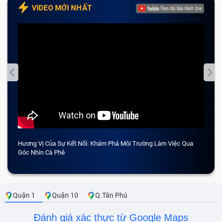
VIDEO MỚI NHẤT
Hương Vị Của Sự Kết Nối: Khám Phá Môi Trường Làm Việc Qua
CẢM 
Góc Nhìn Cà Phê
Quận 1
Quận 10
Q.Tân Phú
Đánh giá xác thực từ Google Maps