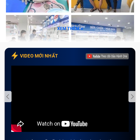
thoại Trước Vivo Y20 tại Bảo Hành One
Tạm kết
XEM THÊM
Khi nào nên thay camera điện thoại
Trước Vivo Y20?
VIDEO MỚI NHẤT
Camera điện thoại Trước Vivo Y20 khi bị hỏng sẽ ảnh
hưởng đến chức năng chụp ảnh của smartphone cũng
như ảnh hưởng đến các chức năng, ứng dụng liên
quan khi cần sử dụng máy ảnh. Vì vậy bạn sẽ gặp
không ít khó khăn trong việc đáp ứng các nhu cầu của
mình khi sử dụng điện thoại.