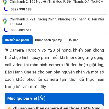
Chi nhánh 2. 195 Nguyễn Thái Học, P. Bến Thành, Q.1, Tp.HCM.
0327 998 188
Chi nhánh 3. 721 Trường Chinh, Phường Tây Thạnh, Q.Tân Phú,
Tp.HCM.
0835 001 511
Chi tiết sản phẩm
Chính sách dịch vụ
Hỏi đáp
🌟
Camera Trước Vivo Y20 bị hỏng, khiến bạn không
thể chụp hình, quay phim mỗi khi khởi động ứng dụng,
call video thì màn hình camera tối đen hoặc giật lag,
Bảo Hành One sẽ cho bạn biết nguyên nhân và một số
cách khắc phục lỗi camera tạm thời, dễ thực hiện
trong bài viết dưới đây.
Mục lục bài viết
[
Ẩn
]
Khi nào nên thay camera điện thoại Trước Vivo