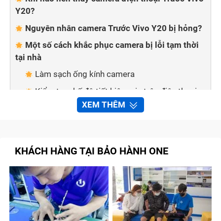
Y20?
Nguyên nhân camera Trước Vivo Y20 bị hỏng?
Một số cách khắc phục camera bị lỗi tạm thời
tại nhà
Làm sạch ống kính camera
Kiểm tra chế độ tiết kiệm pin trên điện thoại
XEM THÊM
Kiểm tra thẻ nhớ của máy
Khởi động lại điện thoại
Kiểm tra và cập nhật hệ điều hành
KHÁCH HÀNG TẠI BẢO HÀNH ONE
Thay camera Trước Vivo Y20 chất lượng cao tại
Bảo Hành One
Quy trình sửa chữa, thay camera Trước Vivo
Y20 tại Bảo Hành One
Cam kết với khách hàng khi thay camera điện