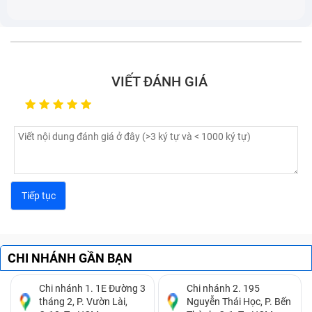
Hình ảnh hiển thị trên camera Trước Vivo Y20 bị
nhòe màu, mờ.
VIẾT ĐÁNH GIÁ
CHI NHÁNH GẦN BẠN
Camera điện thoại Trước Vivo Y20 bị mờ
Hình ảnh sau khi chụp xong có chất lượng quá kém.
Chi nhánh 1. 1E Đường 3
Chi nhánh 2. 195
tháng 2, P. Vườn Lài,
Nguyễn Thái Học, P. Bến
Không thể lưu ảnh sau khi đã chụp xong.