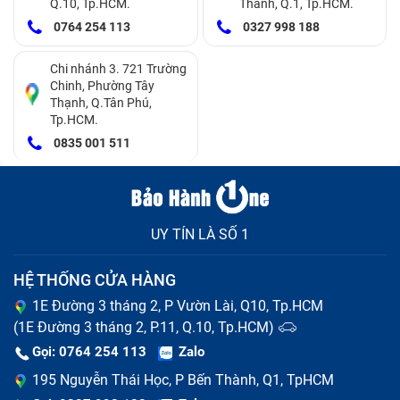
Q.10, Tp.HCM.
Thành, Q.1, Tp.HCM.
Không thể sử dụng ứng dụng camera.
0764 254 113
0327 998 188
Chi nhánh 3. 721 Trường
Chinh, Phường Tây
Thạnh, Q.Tân Phú,
Tp.HCM.
0835 001 511
UY TÍN LÀ SỐ 1
HỆ THỐNG CỬA HÀNG
Đến Bảo Hành One để được tư vấn thay camera điện
1E Đường 3 tháng 2, P Vườn Lài, Q10, Tp.HCM
thoại [ name]
(1E Đường 3 tháng 2, P.11, Q.10, Tp.HCM)
Gọi: 0764 254 113
Zalo
Nguyên nhân camera Trước Vivo Y20 bị
195 Nguyễn Thái Học, P Bến Thành, Q1, TpHCM
hỏng?