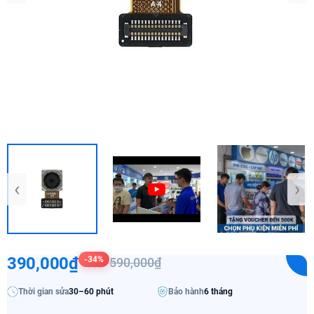
‹
›
390,000₫
-34%
590,000₫
Thời gian sửa
30–60 phút
Bảo hành
6 tháng