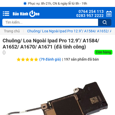
Phục vụ: 8h-21h, CN & ngày lễ từ 8h - 19h
0764 254 113
0283 957 2222
Trang chủ
Chuông/ Loa Ngoài Ipad Pro 12.9"/ A1584/ A1652/ A1
Chuông/ Loa Ngoài Ipad Pro 12.9"/ A1584/
A1652/ A1670/ A1671 (đã tính công)
(
)
Còn hàng
(79 đánh giá)
|
197
sản phẩm đã bán