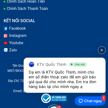
Chính Sách Hoàn Tiền
Chính Sách Thanh Toán
KẾT NỐI SOCIAL
Facebook
Instagram
Youtube
Zalo
KTV Quốc Thịnh
ONLINE
Tên Doanh Nghiệp: CÔNG TY TNHH CITY ONE VIỆT NAM
MST/ĐKKD/QĐTL: 0316569346 do sở KHĐT TP.HCM cấp ngày
Dạ em là KTV Quốc Thịnh, mình cho 
14/04/2023
em số điện thoại zalo để em gửi báo 
Địa Chỉ: 721 Trường Chinh, Phường Tây Thạnh, Quận Tân Phú,
giá qua đó cho mình nha. Em tra đơn 
Thành phố Hồ Chí Minh, Việt Nam
hàng báo lại cho mình ngay ạ 
Email: quoc@baohanhone.com | Điện Thoại: 18001236
1