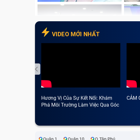
VIDEO MỚI NHẤT
Hương Vị Của Sự Kết Nối: Khám
CẢM 
Phá Môi Trường Làm Việc Qua Góc
Nhìn Cà Phê
Quận 1
Quận 10
Q.Tân Phú