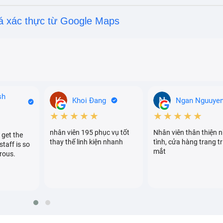
á xác thực từ Google Maps
sh
Khoi Đang
Ngan Nguuye
★★★★★
★★★★★
nhân viên 195 phục vụ tốt
Nhân viên thân thiện n
 get the
thay thế linh kiện nhanh
tình, cửa hàng trang tr
staff is so
mắt
rous.