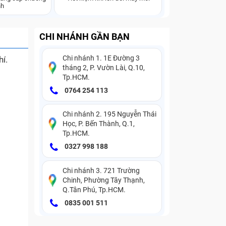
nh
CHI NHÁNH GẦN BẠN
Chi nhánh 1. 1E Đường 3
hí.
tháng 2, P. Vườn Lài, Q.10,
Tp.HCM.
0764 254 113
Chi nhánh 2. 195 Nguyễn Thái
Học, P. Bến Thành, Q.1,
Tp.HCM.
0327 998 188
Chi nhánh 3. 721 Trường
Chinh, Phường Tây Thạnh,
Q.Tân Phú, Tp.HCM.
0835 001 511