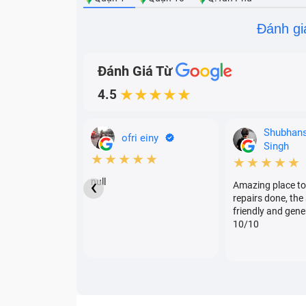
Đánh gi
Đánh Giá Từ
4.5
★★★★★
Shubhan
ofri einy
Singh
★★★★★
★★★★★
‹
null
Amazing place to
repairs done, the 
friendly and gene
10/10