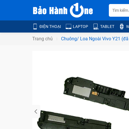
ĐIỆN THOẠI
LAPTOP
TABLET
W
Trang chủ
Chuông/ Loa Ngoài Vivo Y21 (đã 