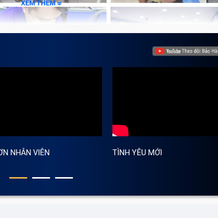
XEM THÊM
ƠN NHÂN VIÊN
TÌNH YÊU MỚI