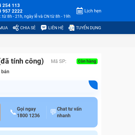
4 254 113
Lịch hẹn
3 957 2222
 từ 8h - 21h, ngày lễ và CN từ 8h - 19h
 MUA
CHIA SẺ
LIÊN HỆ
TUYỂN DỤNG
đã tính công)
Mã SP:
Còn hàng
 bán
Gọi ngay
Chat tư vấn
📞
💬
1800 1236
nhanh