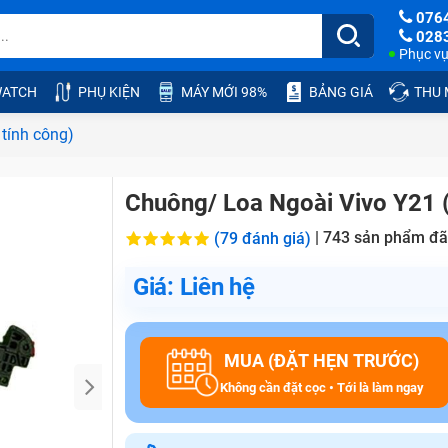
076
028
Phục vụ:
ATCH
PHỤ KIỆN
MÁY MỚI 98%
BẢNG GIÁ
THU
tính công)
Chuông/ Loa Ngoài Vivo Y21 (
|
743
sản phẩm đã
(79 đánh giá)
Giá: Liên hệ
MUA (ĐẶT HẸN TRƯỚC)
Không cần đặt cọc • Tới là làm ngay