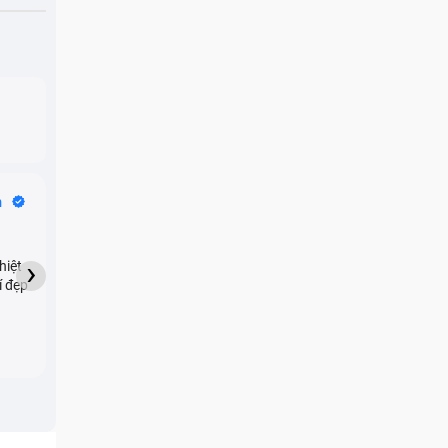
Bike Tours
n
Dragon
★★★★★
›
hiệt
My son downloaded some
í đẹp
games onto my phone,
which resulted in malicious
adware being installed and
preventing me from being
able to do anything as a
new ad would display every
few seconds. Removing the
games didn't resolve the
issue but I brought it in here