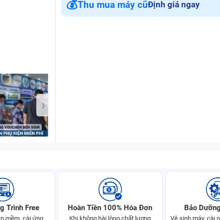
💰
Thu mua máy cũ
Định giá ngay
Bảo Hành One
›
g Trình Free
Hoàn Tiền 100% Hóa Đơn
Bảo Dưỡng
n mềm, cài ứng
Khi không hài lòng chất lượng
Vệ sinh máy, cài