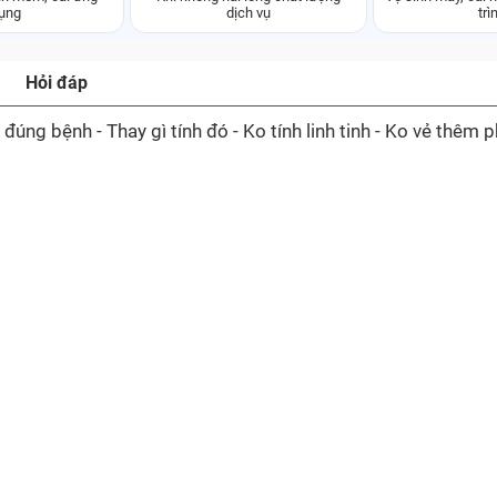
ụng
dịch vụ
trì
Hỏi đáp
ng bệnh - Thay gì tính đó - Ko tính linh tinh - Ko vẻ thêm p