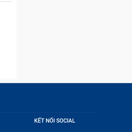
and they were able to
quickly remove the ads :)
KẾT NỐI SOCIAL