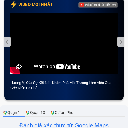
VIDEO MỚI NHẤT
Hương Vị Của Sự Kết Nối: Khám Phá Môi Trường Làm Việc Qua
CẢM 
Góc Nhìn Cà Phê
Quận 1
Quận 10
Q.Tân Phú
Đánh giá xác thực từ Google Maps