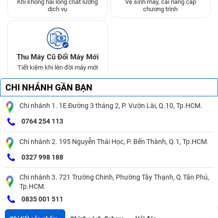
Khi không hài lòng chất lượng
Vệ sinh máy, cài nâng cấp
dịch vụ
chương trình
Thu Máy Cũ Đổi Máy Mới
Tiết kiệm khi lên đời máy mới
CHI NHÁNH GẦN BẠN
Chi nhánh 1. 1E Đường 3 tháng 2, P. Vườn Lài, Q.10, Tp.HCM.
0764 254 113
Chi nhánh 2. 195 Nguyễn Thái Học, P. Bến Thành, Q.1, Tp.HCM.
0327 998 188
Chi nhánh 3. 721 Trường Chinh, Phường Tây Thạnh, Q.Tân Phú,
Tp.HCM.
0835 001 511