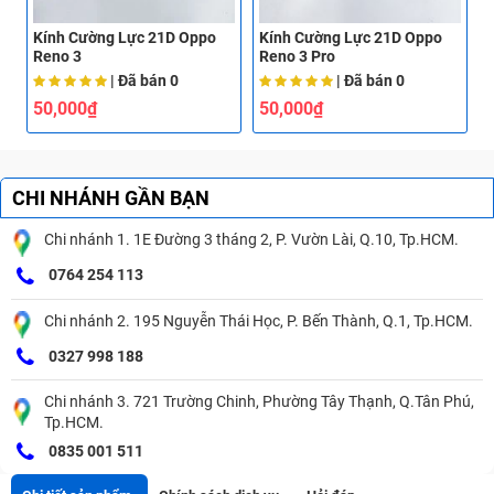
Kính Cường Lực 21D Oppo
Kính Cường Lực 21D Oppo
K
Reno 3
Reno 3 Pro
R
| Đã bán
0
| Đã bán
0
50,000₫
50,000₫
CHI NHÁNH GẦN BẠN
Chi nhánh 1. 1E Đường 3 tháng 2, P. Vườn Lài, Q.10, Tp.HCM.
0764 254 113
Chi nhánh 2. 195 Nguyễn Thái Học, P. Bến Thành, Q.1, Tp.HCM.
0327 998 188
Chi nhánh 3. 721 Trường Chinh, Phường Tây Thạnh, Q.Tân Phú,
Tp.HCM.
0835 001 511