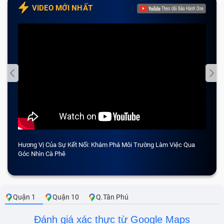
VIDEO MỚI NHẤT
Hương Vị Của Sự Kết Nối: Khám Phá Môi Trường Làm Việc Qua
CẢM 
Góc Nhìn Cà Phê
Quận 1
Quận 10
Q.Tân Phú
Đánh giá xác thực từ Google Maps