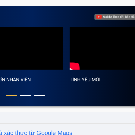
ƠN NHÂN VIÊN
TÌNH YÊU MỚI
á xác thực từ Google Maps