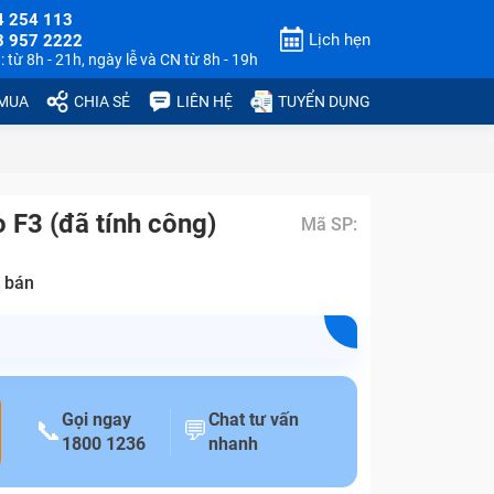
4 254 113
Lịch hẹn
3 957 2222
 từ 8h - 21h, ngày lễ và CN từ 8h - 19h
 MUA
CHIA SẺ
LIÊN HỆ
TUYỂN DỤNG
F3 (đã tính công)
Mã SP:
 bán
Gọi ngay
Chat tư vấn
📞
💬
1800 1236
nhanh