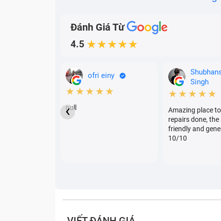
Đánh Giá Từ
4.5
★★★★★
Shubhan
ofri einy
Singh
★★★★★
★★★★★
‹
null
Amazing place to
repairs done, the 
friendly and gene
10/10
VIẾT ĐÁNH GIÁ