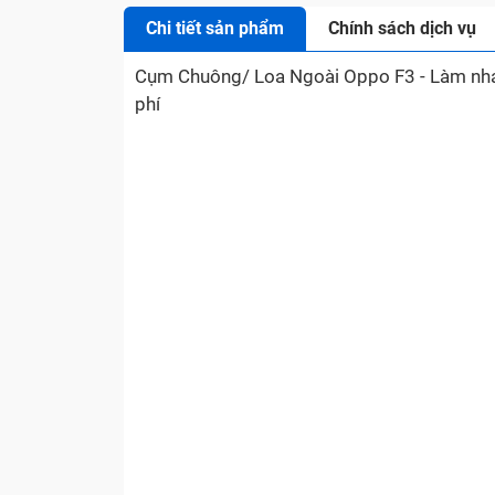
Chi tiết sản phẩm
Chính sách dịch vụ
Cụm Chuông/ Loa Ngoài Oppo F3 - Làm nhan
phí