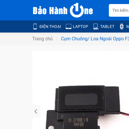
ĐIỆN THOẠI
LAPTOP
TABLET
W
Trang chủ
Cụm Chuông/ Loa Ngoài Oppo F3 