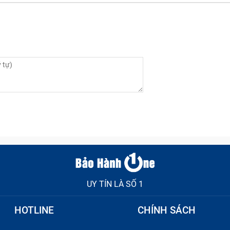
nút nguồn Dây Nút Nguồn Sky A870 (đã tính công)
ông) bị dính bụi, nước,...khiến cho linh kiện bị ẩm khiến 
UY TÍN LÀ SỐ 1
t phần mềm với bên thứ ba khi bạn cài quá nhiều ứng dụng
HOTLINE
CHÍNH SÁCH
uồn Sky A870 (đã tính công) có lâu không