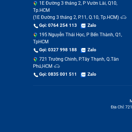
1E Đường 3 tháng 2, P Vườn Lài, Q10,
thay nút nguồn Dây Nút Nguồn 
Tp.HCM
(1E Đường 3 tháng 2, P.11, Q.10, Tp.HCM)
Thay sửa nút nguồn Dây Nút Nguồn S
Gọi: 0764 254 113
Zalo
Hàng ngày công việc, cuộc sống bận rộn khi
195 Nguyễn Thái Học, P Bến Thành, Q1,
cho Dây Nút Nguồn Sky A870 (đã tính công)
TpHCM
chờ đợi linh kiện thay thế mất nhiều thời 
Gọi: 0327 998 188
Zalo
luôn có sẵn đầy đủ các loại nút nguồn Dâ
721 Trường Chinh, P.Tây Thạnh, Q.Tân
dịch vụ..
Phú,HCM
Gọi: 0835 001 511
Zalo
M
Địa Chỉ: 7