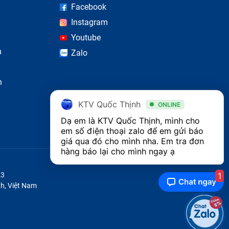
Facebook
Instagram
Youtube
n
Zalo
nh kiện
 việc,
One đều
n
ử dụng
KTV Quốc Thịnh
ONLINE
Dạ em là KTV Quốc Thịnh, mình cho 
em số điện thoại zalo để em gửi báo 
giá qua đó cho mình nha. Em tra đơn 
hàng báo lại cho mình ngay ạ 
1
23
h, Việt Nam