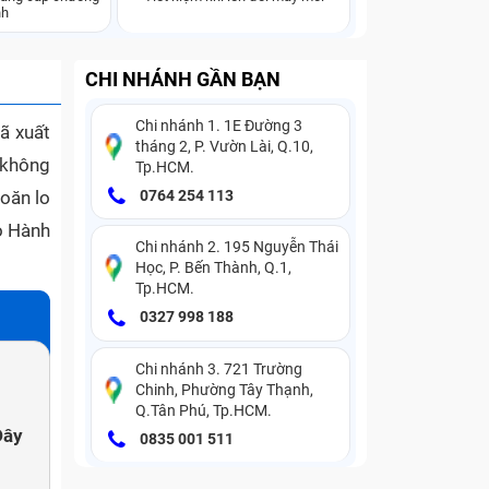
nh
CHI NHÁNH GẦN BẠN
Chi nhánh 1. 1E Đường 3
ã xuất
tháng 2, P. Vườn Lài, Q.10,
y không
Tp.HCM.
oăn lo
0764 254 113
o Hành
Chi nhánh 2. 195 Nguyễn Thái
Học, P. Bến Thành, Q.1,
Tp.HCM.
0327 998 188
Chi nhánh 3. 721 Trường
Chinh, Phường Tây Thạnh,
Q.Tân Phú, Tp.HCM.
Dây
0835 001 511