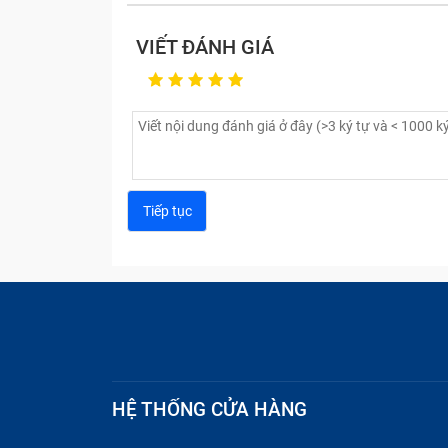
VIẾT ĐÁNH GIÁ
Nguyên nhân cần thay sửa 
Bạn để Dây Nút Nguồn Sky A870 (đã tính c
nguồn không thể hoạt động bình thường
Một nguyên nhân nữa có thể do xung độ
tương thích.
HỆ THỐNG CỬA HÀNG
Thay sửa nút nguồn Dây Nút Ng