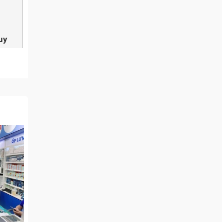
uy
g liệt
g) như