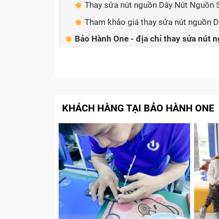
Thay sửa nút nguồn Dây Nút Nguồn S
Tham khảo giá thay sửa nút nguồn D
Bảo Hành One - địa chỉ thay sửa nút 
tín
Khi nào cần thay sửa nút nguồ
Nút nguồn Dây Nút Nguồn Sky A870 (đã tính
KHÁCH HÀNG TẠI BẢO HÀNH ONE
kê nhanh các dấu hiệu thông báo cần phải
sau: