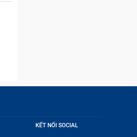
and they were able to
quickly remove the ads :)
cho nút
 không
KẾT NỐI SOCIAL
? Giá