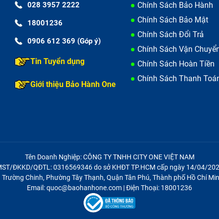
028 3957 2222
Chính Sách Bảo Hành
Sky A870 (đã tính công) bao nhiêu?
Chính Sách Bảo Mật
18001236
ky A870 (đã tính công) mất bao nhiêu thời gian?
Chính Sách Đổi Trả
0906 612 369 (Góp ý)
Chính Sách Vận Chuyể
ến bạn không có nhiều thời gian đi sửa chữa hay thay thế li
Tin Tuyển dụng
Chính Sách Hoàn Tiền
 của mình. Bạn lo lắng phải đi lại nhiều lần mà không được
gian. Đừng băn khoăn bởi tại tất cả chi nhánh của Bảo Hành 
Chính Sách Thanh Toá
Giới thiệu Bảo Hành One
y Nút Nguồn Sky A870 (đã tính công) để bạn lựa chọn và s
Tên Doanh Nghiệp: CÔNG TY TNHH CITY ONE VIỆT NAM
ST/ĐKKD/QĐTL: 0316569346 do sở KHĐT TP.HCM cấp ngày 14/04/20
21 Trường Chinh, Phường Tây Thạnh, Quận Tân Phú, Thành phố Hồ Chí Min
Email: quoc@baohanhone.com | Điện Thoại: 18001236