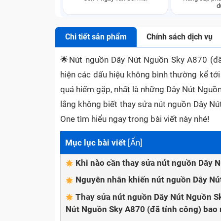
d
Chi tiết sản phẩm
Chính sách dịch vụ
🌟
Nút nguồn Dây Nút Nguồn Sky A870 (đã 
hiện các dấu hiệu không bình thường kể tới 
quá hiếm gặp, nhất là những Dây Nút Nguồn
lắng không biết thay sửa nút nguồn Dây Nú
One tìm hiểu ngay trong bài viết này nhé!
Mục lục bài viết
[
Ẩn
]
Khi nào cần thay sửa nút nguồn Dây N
Nguyên nhân khiến nút nguồn Dây Nút
Thay sửa nút nguồn Dây Nút Nguồn Sk
Nút Nguồn Sky A870 (đã tính công) bao 