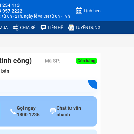
4 254 113
Lịch hẹn
3 957 2222
 từ 8h - 21h, ngày lễ và CN từ 8h - 19h
 MUA
CHIA SẺ
LIÊN HỆ
TUYỂN DỤNG
tính công)
Mã SP:
Còn hàng
 bán
Gọi ngay
Chat tư vấn
📞
💬
1800 1236
nhanh