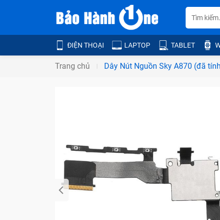
ĐIỆN THOẠI
LAPTOP
TABLET
W
Trang chủ
Dây Nút Nguồn Sky A870 (đã tín