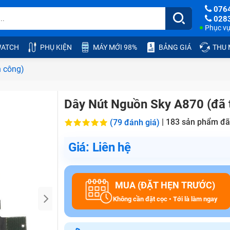
076
028
Phục vụ:
ATCH
PHỤ KIỆN
MÁY MỚI 98%
BẢNG GIÁ
THU
h công)
Dây Nút Nguồn Sky A870 (đã 
|
183
sản phẩm đã
(79 đánh giá)
Giá: Liên hệ
MUA (ĐẶT HẸN TRƯỚC)
Không cần đặt cọc • Tới là làm ngay