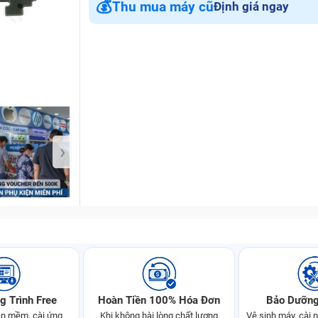
💰
Thu mua máy cũ
Định giá ngay
Bảo Hành One
›
g Trình Free
Hoàn Tiền 100% Hóa Đơn
Bảo Dưỡng
n mềm, cài ứng
Khi không hài lòng chất lượng
Vệ sinh máy, cài