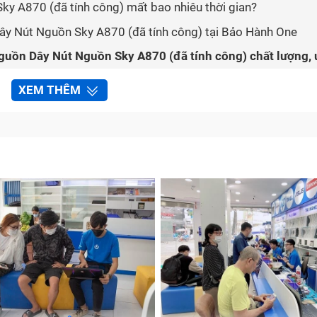
ky A870 (đã tính công) mất bao nhiêu thời gian?
ây Nút Nguồn Sky A870 (đã tính công) tại Bảo Hành One
nguồn Dây Nút Nguồn Sky A870 (đã tính công) chất lượng, 
XEM THÊM
n Dây Nút Nguồn Sky A870 (đã tính công)?
 công) bị hỏng cần thay thế sẽ có những biểu hiện gì? Cùn
 sửa chữa nút nguồn Dây Nút Nguồn Sky A870 (đã tính côn