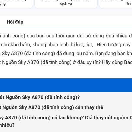
ụng
dịch vụ
trì
Hỏi đáp
tính công) của bạn sau thời gian dài sử dụng quá nhiều đ
như khó bấm, không nhận lệnh, bị kẹt, liệt,...Hiện tượng nà
 Sky A870 (đã tính công) đã dùng lâu năm. Bạn đang băn kh
t Nguồn Sky A870 (đã tính công) ở đâu uy tín? Hãy cùng Bả
út Nguồn Sky A870 (đã tính công)?
 Nguồn Sky A870 (đã tính công) cần thay thế
y A870 (đã tính công) có lâu không? Giá thay nút nguồn 
nhiêu?