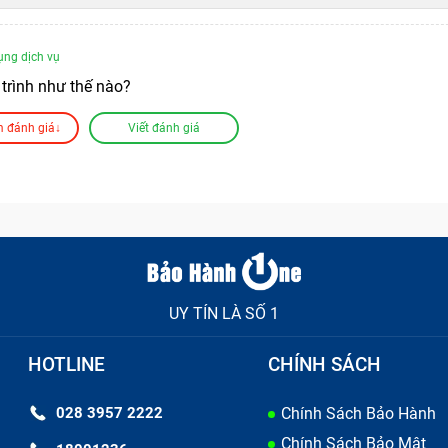
ụng dịch vụ
trình như thế nào?
 đánh giá↓
Viết đánh giá
1236, bên em sẽ hướng dẫn quy trình gửi máy. Khi nhận được
 giá trước khi sửa cho mình ạ.
ụng dịch vụ
UY TÍN LÀ SỐ 1
át sinh thêm chi phí gì không ad?
HOTLINE
CHÍNH SÁCH
028 3957 2222
Chính Sách Bảo Hành
te của Bảo Hành One đã bao gồm công thay và không phát sinh
Chính Sách Bảo Mật