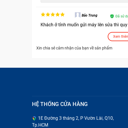
Bảo Trung
Đã sử d
Khách ở tỉnh muốn gửi máy lên sửa thì quy 
27/04/2026 00:25:47
Xem thêm
Bảo Hành One
Xin chia sẻ cảm nhận của bạn về sản phẩm
Dạ Anh/Chị chỉ cần liên hệ HOTLINE 1800
máy, kỹ thuật sẽ quay clip kiểm tra và báo
Hoàng
Đã sử d
Giá dịch vụ đã bao gồm công thay và có ph
23/04/2026 23:12:03
HỆ THỐNG CỬA HÀNG
Bảo Hành One
1E Đường 3 tháng 2, P Vườn Lài, Q10,
Dạ chào Anh/Chị Giá niêm yết trên websi
Tp.HCM
thêm chi phí ạ.