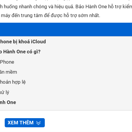
ình huống nhanh chóng và hiệu quả. Bảo Hành One hỗ trợ kiểm
ng máy đến trung tâm để được hỗ trợ sớm nhất.
hone bị khoá iCloud
o Hành One có gì?
 iPhone
hần mềm
khoản hợp lệ
xử lý
ành One
iến iPhone bị khoá iCloud
XEM THÊM