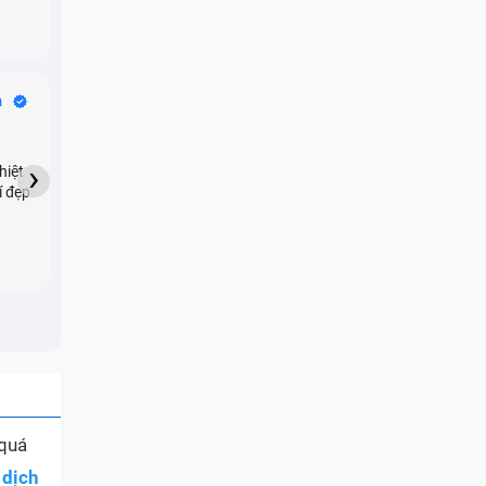
Bike Tours
n
Dragon
★★★★★
›
hiệt
My son downloaded some
í đẹp
games onto my phone,
which resulted in malicious
adware being installed and
preventing me from being
able to do anything as a
new ad would display every
few seconds. Removing the
games didn't resolve the
issue but I brought it in here
and they were able to
quickly remove the ads :)
 quá
dịch