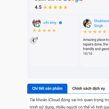
4.5
★★★★★
Shubhan
ofri einy
Singh
★★★★★
★★★★★
‹
null
Amazing place to
repairs done, the 
friendly and gene
10/10
Chi tiết sản phẩm
Chính sách dịch vụ
Tài khoản iCloud đóng vai trò quan trọng tr
trình sử dụng, nhiều người có thể vô tình q