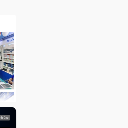
 lý do
ng có
ổ biến
ập.