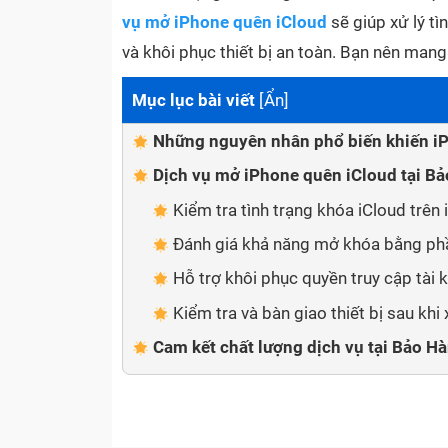
vụ mở iPhone quên iCloud
sẽ giúp xử lý t
và khôi phục thiết bị an toàn. Bạn nên ma
Mục lục bài viết
[
Ẩn
]
Những nguyên nhân phổ biến khiến iP
Dịch vụ mở iPhone quên iCloud tại Bả
Kiểm tra tình trạng khóa iCloud trên
Đánh giá khả năng mở khóa bằng p
Hỗ trợ khôi phục quyền truy cập tài 
Kiểm tra và bàn giao thiết bị sau khi 
Cam kết chất lượng dịch vụ tại Bảo H
Những nguyên nhân phổ biến kh