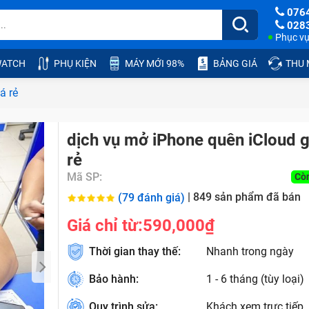
076
028
Phục vụ:
ATCH
PHỤ KIỆN
MÁY MỚI 98%
BẢNG GIÁ
THU
á rẻ
dịch vụ mở iPhone quên iCloud g
rẻ
Mã SP:
Cò
|
849
sản phẩm đã bán
(79 đánh giá)
Giá chỉ từ:
590,000₫
Thời gian thay thế:
Nhanh trong ngày
Bảo hành:
1 - 6 tháng (tùy loại)
Quy trình sửa:
Khách xem trực tiếp