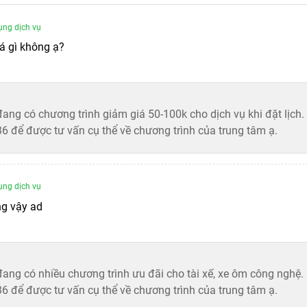
nh One được thực hiện chuyên nghiệp và đảm bảo độ an toàn
ụng dịch vụ
hiện đại giúp xử lý nhanh chóng và hiệu quả các vấn đề khóa
á gì không ạ?
ng và tối ưu thời gian cho khách hàng. Bạn có thể trực tiếp t
 iPhone
ng có chương trình giảm giá 50-100k cho dịch vụ khi đặt lịch.
 để được tư vấn cụ thể về chương trình của trung tâm ạ.
m tra thông tin thiết bị của bạn. Việc xác định đúng trạng th
 hàng sẽ được thông báo cụ thể về tình trạng hiện tại của m
tại cửa hàng.
ụng dịch vụ
ểm tra trạng thái máy là sạch hay báo mất.
ng vậy ad
hiết bị là bản chính hãng hay xách tay từ nước ngoài.
khóa màn hình ngoài hay khóa kích hoạt bên trong.
ang có nhiều chương trình ưu đãi cho tài xế, xe ôm công nghệ.
 để được tư vấn cụ thể về chương trình của trung tâm ạ.