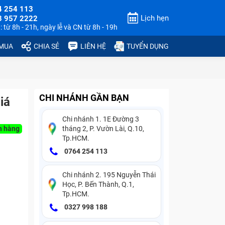
4 254 113
Lịch hẹn
3 957 2222
 từ 8h - 21h, ngày lễ và CN từ 8h - 19h
 MUA
CHIA SẺ
LIÊN HỆ
TUYỂN DỤNG
CHI NHÁNH GẦN BẠN
iá
Chi nhánh 1. 1E Đường 3
n hàng
tháng 2, P. Vườn Lài, Q.10,
Tp.HCM.
0764 254 113
Chi nhánh 2. 195 Nguyễn Thái
Học, P. Bến Thành, Q.1,
Tp.HCM.
0327 998 188