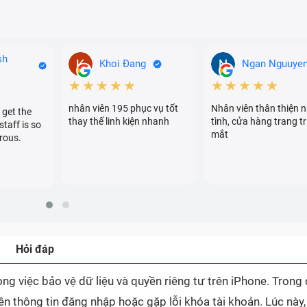
sh
Khoi Đang
Ngan Nguuye
★★★★★
★★★★★
nhân viên 195 phục vụ tốt
Nhân viên thân thiện n
 get the
thay thế linh kiện nhanh
tình, cửa hàng trang tr
staff is so
mắt
rous.
Hỏi đáp
ong việc bảo vệ dữ liệu và quyền riêng tư trên iPhone. Trong
uên thông tin đăng nhập hoặc gặp lỗi khóa tài khoản. Lúc này,