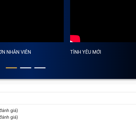
ƠN NHÂN VIÊN
TÌNH YÊU MỚI
đánh giá)
đánh giá)
tại Bảo Hành One có gì?