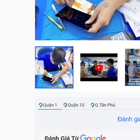
‹
Quận 1
Quận 10
Q.Tân Phú
Đánh gi
Đánh Giá Từ