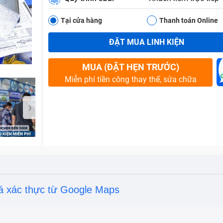
Tại cửa hàng
Thanh toán Online
ĐẶT MUA LINH KIỆN
Bảo Hành One
MUA (ĐẶT HẸN TRƯỚC)
Miễn phí tiền công thay thế, sửa chữa
›
á xác thực từ Google Maps