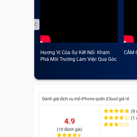
Hương Vị Của Sự Kết Nối: Khám
CẢM 
Phá Môi Trường Làm Việc Qua Góc
Nhìn Cà Phê
Đánh giá dịch vụ mở iPhone quên iCloud giá rẻ
(9 
(1 
4.9
Dịch vụ mở iPhone quên iCloud 
(10 đánh giá)