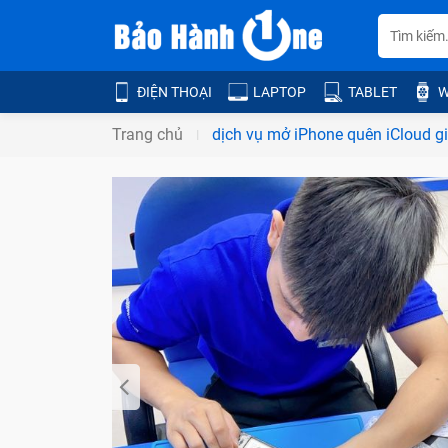
ĐIỆN THOẠI
LAPTOP
TABLET
W
Trang chủ
dịch vụ mở iPhone quên iCloud gi