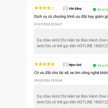
Dịch vụ mở iPhone quên iCloud tại Bảo Hà
Văn Đăng
Đã sử d
cho thiết bị. Trung tâm ứng dụng công nghệ 
Dịch vụ có chương trình ưu đãi hay giảm gi
khoản. Quy trình thực hiện minh bạch, rõ rà
01/07/2026 22:34:27
dõi quá trình kiểm tra và xử lý tại cửa hàng.
Bảo Hành One
Kiểm tra tình trạng khóa iCloud trên
Dạ chào Anh/Chị Hiện tại Bảo Hành One đa
Anh/Chị có thể gọi đến HOTLINE 18001236
Bước đầu tiên kỹ thuật viên sẽ tiến hành kiể
giúp đưa ra phương án xử lý phù hợp. Khách
Quá trình kiểm tra này hoàn toàn miễn phí 
Ngọc Quý
Đã sử d
Tra cứu thông tin IMEI:
Kỹ thuật viên ki
Có ưu đãi cho tài xế, xe ôm công nghệ khô
Xác định nguồn gốc máy:
Kiểm tra xem t
03/05/2026 23:53:45
Đánh giá mức độ khóa:
Xác định máy bị 
Bảo Hành One
Dạ chào Anh/Chị Hiện tại Bảo Hành One đ
Anh/Chị có thể gọi đến HOTLINE 18001236