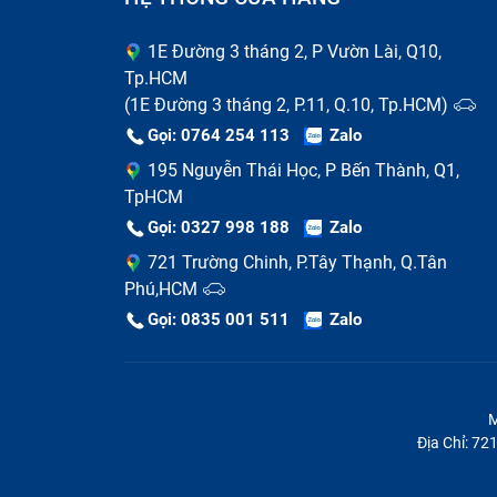
1E Đường 3 tháng 2, P Vườn Lài, Q10,
Bảo Hành One tư vấn ngu
Tp.HCM
(1E Đường 3 tháng 2, P.11, Q.10, Tp.HCM)
Những lưu ý khi thay sạc Adap
Gọi: 0764 254 113
Zalo
G8142/ So-04J
195 Nguyễn Thái Học, P Bến Thành, Q1,
TpHCM
Phụ kiện, linh kiện điện tử trên thị trườn
Gọi: 0327 998 188
Zalo
chính hãng và trôi nổi không chính hãng. Đ
721 Trường Chinh, P.Tây Thạnh, Q.Tân
cho mình kinh nghiệm test sạc, chọn mu
Phú,HCM
lượng và phải thay sạc Adapter điện thoại
Gọi: 0835 001 511
Zalo
Hàng chính hãng sẽ có mức giá cao hơn hàn
dân chuyên công nghệ thì hãy tìm tới tru
M
phẩm chất lượng, bảo hành tốt, hỗ trợ nhan
Địa Chỉ: 7
Tại Bảo Hành One, bạn có thể phản hồi về 