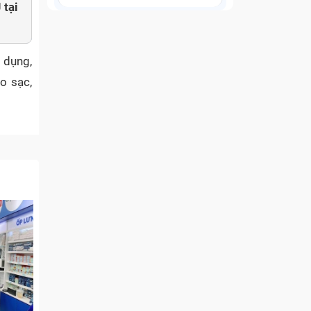
 tại
 dụng,
o sạc,
 hiệu,
So-04J
er điện
uồn và
iện đi