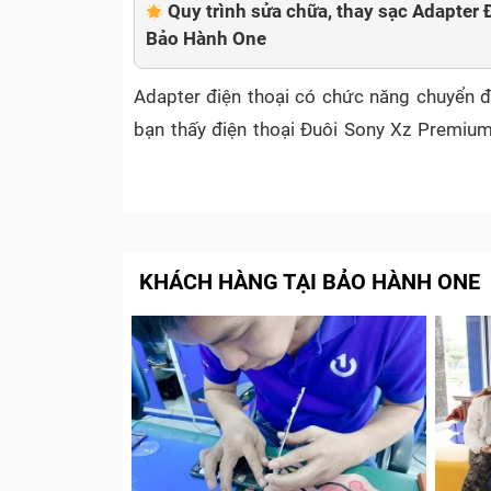
Quy trình sửa chữa, thay sạc Adapter
Bảo Hành One
Adapter điện thoại có chức năng chuyển đổ
bạn thấy điện thoại Đuôi Sony Xz Premi
điều đầu tiên hãy kiểm tra thử Adapter 
nguyên nhân và khi nào cần thay sạc Ad
trong bài viết dưới đây nhé!
Dấu hiệu nào chỉ rõ bạn cần th
KHÁCH HÀNG TẠI BẢO HÀNH ONE
Premium/ G8141/ G8142/ So-0
Adapter điện thoại được hiểu đơn giản là c
thoại Đuôi Sony Xz Premium/ G8141/ G8142/
Sạc điện thoại Đuôi Sony Xz Premium/
điện thoại không có vấn đề gì. Lúc này 