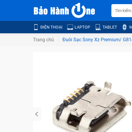
ĐIỆN THOẠI
LAPTOP
TABLET
W
Trang chủ
Đuôi Sạc Sony Xz Premium/ G81