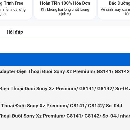
g Trình Free
Hoàn Tiền 100% Hóa Đơn
Bảo Dưỡng
n mềm, cài ứng
Khi không hài lòng chất lượng
Vệ sinh máy, cài
ụng
dịch vụ
trì
Hỏi đáp
c Adapter Điện Thoại Đuôi Sony Xz Premium/ G8141/ G8142
 Điện Thoại Đuôi Sony Xz Premium/ G8141/ G8142/ So-04J
ện Thoại Đuôi Sony Xz Premium/ G8141/ G8142/ So-04J
 Thoại Đuôi Sony Xz Premium/ G8141/ G8142/ So-04J nha