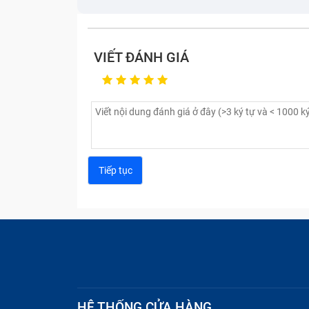
Premium/ G8141/ G8142/ So-04J.
VIẾT ĐÁNH GIÁ
HỆ THỐNG CỬA HÀNG