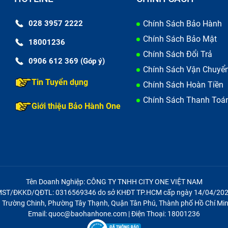
028 3957 2222
Chính Sách Bảo Hành
yên nhân dẫn tới sạc Adapter Điện thoại bị hỏng
Chính Sách Bảo Mật
18001236
Chính Sách Đổi Trả
ter Điện Thoại Đuôi Sony Xz Premium/ G814
0906 612 369 (Góp ý)
Chính Sách Vận Chuyể
Tin Tuyển dụng
Chính Sách Hoàn Tiền
g không chỉ sạc Adapter điện thoại mà hầu hết đều có hai d
Chính Sách Thanh Toá
Giới thiệu Bảo Hành One
ể trở thành một người tiêu dùng thông thái, bạn cần trang 
a được sản phẩm chính hãng để tránh mua nhầm hàng ké
 Đuôi Sony Xz Premium/ G8141/ G8142/ So-04J liên tục.
g trôi nổi và hàng dựng, có bảo hành đầy đủ. Nếu bạn khôn
ng tâm, cửa hàng uy tín, hệ thống nhiều cửa hàng để có đư
Tên Doanh Nghiệp: CÔNG TY TNHH CITY ONE VIỆT NAM
ST/ĐKKD/QĐTL: 0316569346 do sở KHĐT TP.HCM cấp ngày 14/04/20
h chóng và chất lượng nhất.
21 Trường Chinh, Phường Tây Thạnh, Quận Tân Phú, Thành phố Hồ Chí Min
Email: quoc@baohanhone.com | Điện Thoại: 18001236
sản phẩm khi mang về nhà dùng thử và đội ngũ kỹ thuật viên