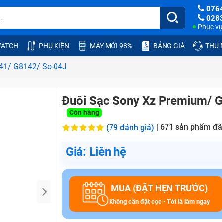
076
028
Phục vụ:
ATCH
PHỤ KIỆN
MÁY MỚI 98%
BẢNG GIÁ
THU
41/ G8142/ So-04J
Đuôi Sạc Sony Xz Premium/ 
Còn hàng
|
671
sản phẩm đã
(79 đánh giá)
Giá: Liên hệ
MUA (ĐẶT HẸN TRƯỚC)
Không cần đặt cọc • Tới là làm ngay