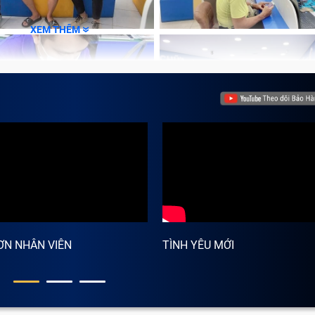
r điện thoại Đuôi Sony Xz Premium/ G8141/ G8142/ So-04J b
XEM THÊM
y bạn cần thay ngay phụ kiện mới để đảm bảo an toàn tuyệt đố
41/ G8142/ So-04J đang hoạt động bình thường mà khi b
khả năng sạc Adapter điện thoại đã bị hỏng cần thay thế.
ƠN NHÂN VIÊN
TÌNH YÊU MỚI