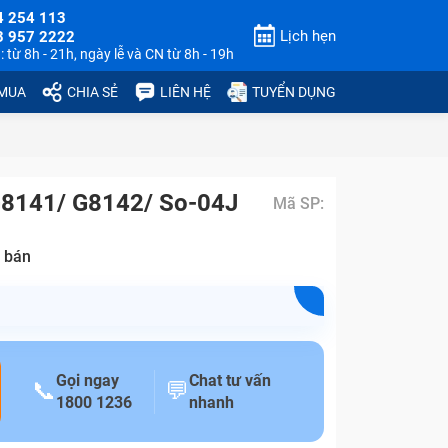
4 254 113
Lịch hẹn
3 957 2222
 từ 8h - 21h, ngày lễ và CN từ 8h - 19h
 MUA
CHIA SẺ
LIÊN HỆ
TUYỂN DỤNG
G8141/ G8142/ So-04J
Mã SP:
 bán
Gọi ngay
Chat tư vấn
📞
💬
1800 1236
nhanh