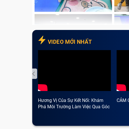
qua.
Nhìn bề ngoài, nếu bạn thấy sạc Adapte
trơ dây đồng, nứt phồng vỏ,... thì lúc nà
Điện thoại Đuôi Sony Xz Premium/ G81
sạc lại thấy máy bị đơ, tắt nguồn thì có 
VIDEO MỚI NHẤT
Hương Vị Của Sự Kết Nối: Khám
CẢM 
Phá Môi Trường Làm Việc Qua Góc
Nhìn Cà Phê