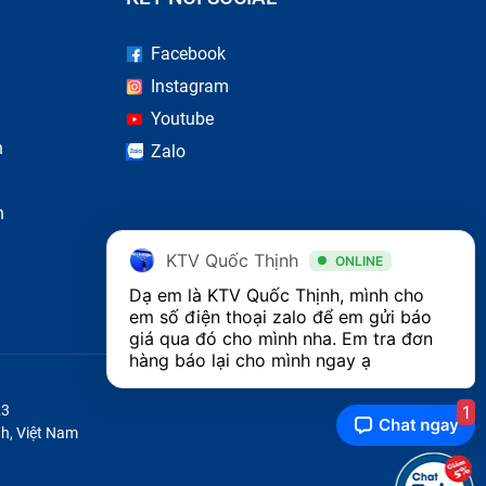
Facebook
Instagram
1/
Youtube
n
Zalo
òng là
n
bị ngay
KTV Quốc Thịnh
ONLINE
m chất
Dạ em là KTV Quốc Thịnh, mình cho 
em số điện thoại zalo để em gửi báo 
giá qua đó cho mình nha. Em tra đơn 
g phải
hàng báo lại cho mình ngay ạ 
ợc sản
23
1
h, Việt Nam
 sẽ có