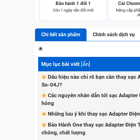
Bảo hành 1 đổi 1
Cài Chươn
Còn 1 ngày vẫn đổi mới
Nâng cấp phầ
d
Chi tiết sản phẩm
Chính sách dịch vụ
🌟
Mục lục bài viết
[
Ẩn
]
Dấu hiệu nào chỉ rõ bạn cần thay sạ
So-04J?
Các nguyên nhân dẫn tới sạc Adapter
hỏng
Những lưu ý khi thay sạc Adapter Đi
Bảo Hành One thay sạc Adapter Điện
chóng, chất lượng