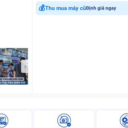
💰
Thu mua máy cũ
Định giá ngay
Bảo Hành One
›