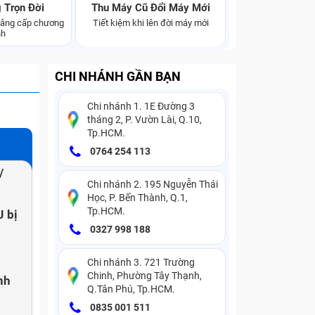
 Trọn Đời
Thu Máy Cũ Đổi Máy Mới
 nâng cấp chương
Tiết kiệm khi lên đời máy mới
nh
CHI NHÁNH GẦN BẠN
Chi nhánh 1. 1E Đường 3
tháng 2, P. Vườn Lài, Q.10,
Tp.HCM.
0764 254 113
/
Chi nhánh 2. 195 Nguyễn Thái
Học, P. Bến Thành, Q.1,
Tp.HCM.
 bị
0327 998 188
Chi nhánh 3. 721 Trường
Chinh, Phường Tây Thạnh,
nh
Q.Tân Phú, Tp.HCM.
0835 001 511