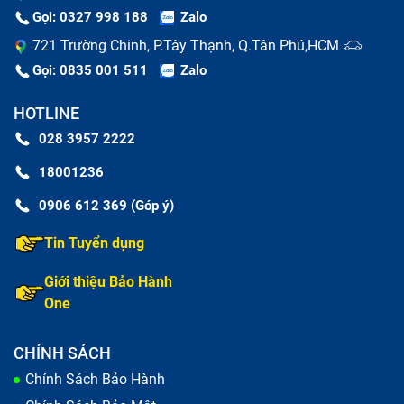
Gọi: 0327 998 188
Zalo
721 Trường Chinh, P.Tây Thạnh, Q.Tân Phú,HCM
Gọi: 0835 001 511
Zalo
HOTLINE
028 3957 2222
18001236
0906 612 369 (Góp ý)
Bảo Hành One tư vấn nguyên nhân dẫn tới sạc Adapter
Điện thoại bị hỏng
Tin Tuyển dụng
Những lưu ý khi thay sạc Adapter Điện
Giới thiệu Bảo Hành
One
Thoại Đuôi Sony Xz Premium/ G8141/
G8142/ So-04J
CHÍNH SÁCH
Chính Sách Bảo Hành
Phụ kiện, linh kiện điện tử trên thị trường không chỉ