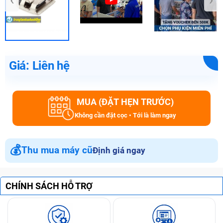
Giá: Liên hệ
MUA (ĐẶT HẸN TRƯỚC)
Không cần đặt cọc • Tới là làm ngay
💰
Thu mua máy cũ
Định giá ngay
CHÍNH SÁCH HỖ TRỢ