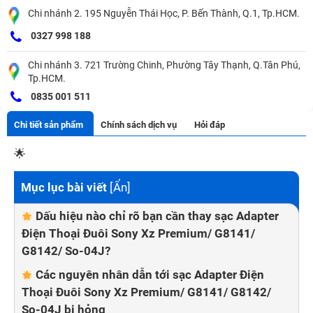
Chi nhánh 2. 195 Nguyễn Thái Học, P. Bến Thành, Q.1, Tp.HCM.
0327 998 188
Chi nhánh 3. 721 Trường Chinh, Phường Tây Thạnh, Q.Tân Phú,
Tp.HCM.
0835 001 511
Chi tiết sản phẩm
Chính sách dịch vụ
Hỏi đáp
🌟
Mục lục bài viết
[
Ẩn
]
Dấu hiệu nào chỉ rõ bạn cần thay sạc Adapter
Điện Thoại Đuôi Sony Xz Premium/ G8141/
G8142/ So-04J?
Các nguyên nhân dẫn tới sạc Adapter Điện
Thoại Đuôi Sony Xz Premium/ G8141/ G8142/
So-04J bị hỏng