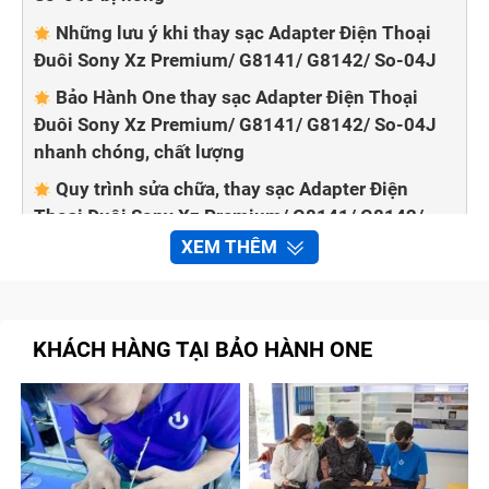
Những lưu ý khi thay sạc Adapter Điện Thoại
Đuôi Sony Xz Premium/ G8141/ G8142/ So-04J
Bảo Hành One thay sạc Adapter Điện Thoại
Đuôi Sony Xz Premium/ G8141/ G8142/ So-04J
nhanh chóng, chất lượng
Quy trình sửa chữa, thay sạc Adapter Điện
Thoại Đuôi Sony Xz Premium/ G8141/ G8142/
So-04J tại Bảo Hành One
XEM THÊM
Adapter điện thoại có chức năng chuyển đổi điện áp
phù hợp khi sạc điện thoại. Sau thời gian dài sử dụng,
KHÁCH HÀNG TẠI BẢO HÀNH ONE
bạn thấy điện thoại Đuôi Sony Xz Premium/ G8141/
G8142/ So-04J vào pin chậm hơn hay không báo sạc,
điều đầu tiên hãy kiểm tra thử Adapter có vấn đề hay
không. Cùng Bảo Hành One tìm hiểu các dấu hiệu,