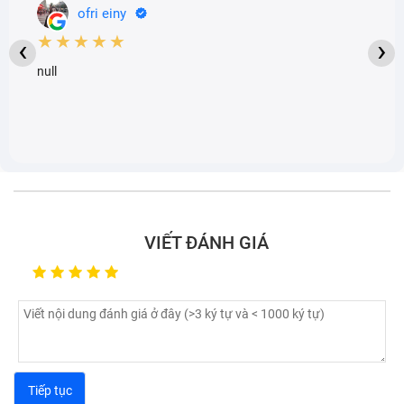
ofri einy
★★★★★
‹
›
null
Khi nào cần thay mặt kính cảm ứng Tablet Ipad 3 Hư ?
Nguyên nhân mặt kính cảm ứng Tablet
bị hỏng
VIẾT ĐÁNH GIÁ
Thực tế lý do khiến mặt kính cảm ứng Tablet Ipad 3
Hư bị hỏng chủ yếu do trong quá trình sử dụng, người
dùng vô tình có những tác động gây hư hại, cụ thể:
Do sử dụng bộ sạc kém chất lượng, không tương
thích với thiết bị, lâu dần dẫn tới lỗi cảm ứng.