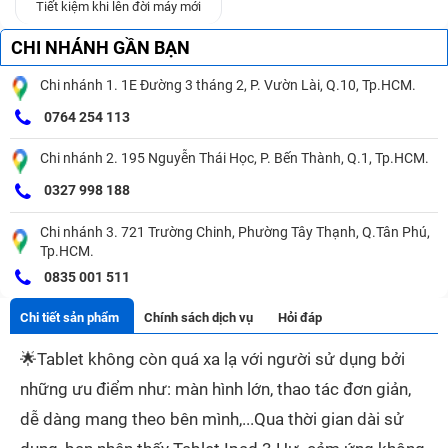
Tiết kiệm khi lên đời máy mới
CHI NHÁNH GẦN BẠN
Chi nhánh 1. 1E Đường 3 tháng 2, P. Vườn Lài, Q.10, Tp.HCM.
0764 254 113
Chi nhánh 2. 195 Nguyễn Thái Học, P. Bến Thành, Q.1, Tp.HCM.
0327 998 188
Chi nhánh 3. 721 Trường Chinh, Phường Tây Thạnh, Q.Tân Phú,
Tp.HCM.
0835 001 511
Chi tiết sản phẩm
Chính sách dịch vụ
Hỏi đáp
🌟
Tablet không còn quá xa lạ với người sử dụng bởi
những ưu điểm như: màn hình lớn, thao tác đơn giản,
dễ dàng mang theo bên mình,...Qua thời gian dài sử