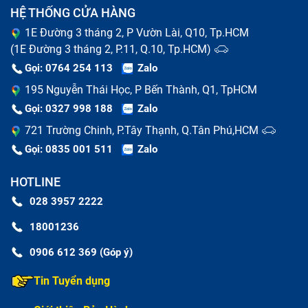
sắc nhọn,...
HỆ THỐNG CỬA HÀNG
Thường xuyên sử dụng Tablet Ipad 3 Hư ở nơi quá
1E Đường 3 tháng 2, P Vườn Lài, Q10, Tp.HCM
nóng, quá ẩm cũng là tác nhân gây ẩm, hỏng màn
(1E Đường 3 tháng 2, P.11, Q.10, Tp.HCM)
hình, mặt kính cảm ứng.
Gọi: 0764 254 113
Zalo
Những điều cần biết khi thay mặt kính
195 Nguyễn Thái Học, P Bến Thành, Q1, TpHCM
Gọi: 0327 998 188
Zalo
cảm ứng Tablet
721 Trường Chinh, P.Tây Thạnh, Q.Tân Phú,HCM
So sánh thay mặt kính và thay màn hình
Gọi: 0835 001 511
Zalo
Tablet Ipad 3 Hư
HOTLINE
Tùy vào mức độ hư hỏng của màn hình Tablet, kỹ thuật
028 3957 2222
viên Bảo Hành One sẽ tư vấn hướng thay mặt kính hay
18001236
màn hình để đảm bảo tiết kiệm chi phí, thời gian và
0906 612 369 (Góp ý)
duy trì hiệu năng của tablet.
Tin Tuyển dụng
Thay mặt kính tablet