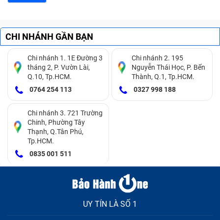
CHI NHÁNH GẦN BẠN
Chi nhánh 1. 1E Đường 3
Chi nhánh 2. 195
tháng 2, P. Vườn Lài,
Nguyễn Thái Học, P. Bến
Q.10, Tp.HCM.
Thành, Q.1, Tp.HCM.
0764 254 113
0327 998 188
Chi nhánh 3. 721 Trường
Chinh, Phường Tây
Thói quen vừa dùng, vừa sạc tưởng chừng vô hại
Thạnh, Q.Tân Phú,
nhưng nó cũng có thể là tác nhân gây hỏng mặt
Tp.HCM.
kính cảm ứng.
0835 001 511
Trong quá trình di chuyển, Tablet thường xuyên bị va
đập với các đồ đựng chung trong túi xách, cốp xe
khiến màn hình, mặt cảm ứng xuất hiện tình trạng
trầy xước, vỡ nứt. Hay đơn giản nguyên nhân là do
UY TÍN LÀ SỐ 1
bạn vô tình làm Tablet đập vào các vật cứng, góc