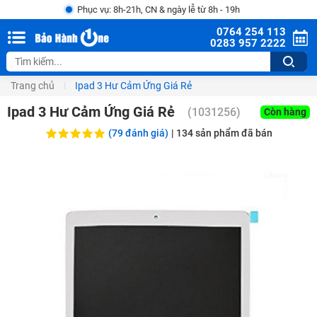
Phục vụ: 8h-21h, CN & ngày lễ từ 8h - 19h
0764 254 113
0283 957 2222
Trang chủ
Ipad 3 Hư Cảm Ứng Giá Rẻ
Ipad 3 Hư Cảm Ứng Giá Rẻ
(
1031256
)
Còn hàng
(79 đánh giá)
|
134
sản phẩm đã bán