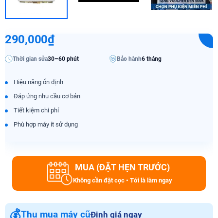
290,000₫
Thời gian sửa
30–60 phút
Bảo hành
6 tháng
Hiệu năng ổn định
Đáp ứng nhu cầu cơ bản
Tiết kiệm chi phí
Phù hợp máy ít sử dụng
MUA (ĐẶT HẸN TRƯỚC)
Không cần đặt cọc • Tới là làm ngay
💰
Thu mua máy cũ
Định giá ngay