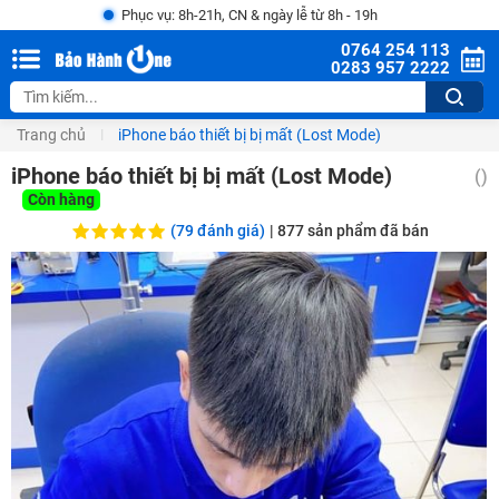
Phục vụ: 8h-21h, CN & ngày lễ từ 8h - 19h
0764 254 113
0283 957 2222
Trang chủ
iPhone báo thiết bị bị mất (Lost Mode)
iPhone báo thiết bị bị mất (Lost Mode)
()
Còn hàng
(79 đánh giá)
|
877
sản phẩm đã bán