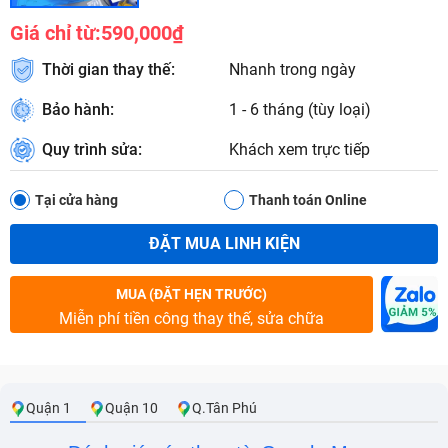
Giá chỉ từ:
590,000₫
Thời gian thay thế:
Nhanh trong ngày
Bảo hành:
1 - 6 tháng (tùy loại)
Quy trình sửa:
Khách xem trực tiếp
Tại cửa hàng
Thanh toán Online
ĐẶT MUA LINH KIỆN
MUA (ĐẶT HẸN TRƯỚC)
Miễn phí tiền công thay thế, sửa chữa
Quận 1
Quận 10
Q.Tân Phú