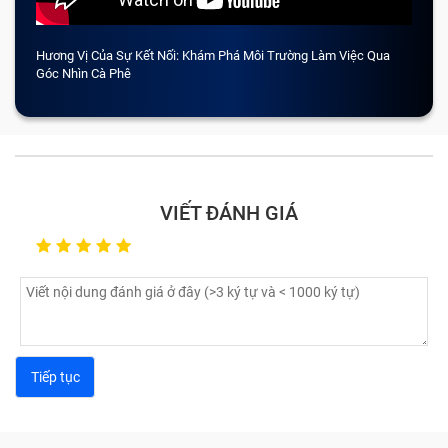
Hương Vị Của Sự Kết Nối: Khám Phá Môi Trường Làm Việc Qua
CẢM 
Góc Nhìn Cà Phê
VIẾT ĐÁNH GIÁ