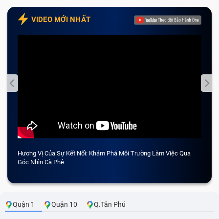
VIDEO MỚI NHẤT
Hương Vị Của Sự Kết Nối: Khám Phá Môi Trường Làm Việc Qua
CẢM 
Góc Nhìn Cà Phê
Quận 1
Quận 10
Q.Tân Phú