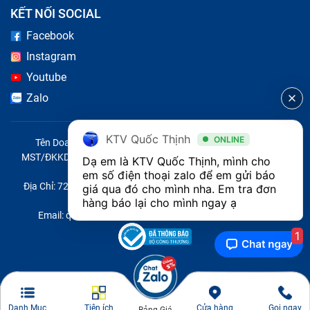
KẾT NỐI SOCIAL
Facebook
Instagram
Youtube
Zalo
KTV Quốc Thịnh
ONLINE
Tên Doanh Nghiệp: CÔNG TY TNHH CITY ONE VIỆT NAM
MST/ĐKKD/QĐTL: 0316569346 do sở KHĐT TP.HCM cấp ngày
Dạ em là KTV Quốc Thịnh, mình cho 
14/04/2023
em số điện thoại zalo để em gửi báo 
Địa Chỉ: 721 Trường Chinh, Phường Tây Thạnh, Quận Tân Phú,
giá qua đó cho mình nha. Em tra đơn 
Thành phố Hồ Chí Minh, Việt Nam
hàng báo lại cho mình ngay ạ 
Email: quoc@baohanhone.com | Điện Thoại: 18001236
1
Danh Mục
Tiện ích
Cửa hàng
Gọi ngay