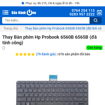
Phục vụ: 8h-21h, CN & ngày lễ từ 8h - 19h
0764 254 113
0283 957 2222
Trang chủ
Thay Bàn phím Hp Probook 6560B 6565B (đã tính công
Thay Bàn phím Hp Probook 6560B 6565B (đã
tính công)
(
)
Còn hàng
(79 đánh giá)
|
076
sản phẩm đã bán