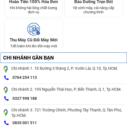
Hoàn Tiền 100% Hóa Đơn
Bảo Dưỡng Trọn Đời
Khi không hài lòng chất lượng
Vệ sinh máy, cài nâng cấp
dịch vụ
chương trình
Thu Máy Cũ Đổi Máy Mới
Tiết kiệm khi lên đời máy mới
CHI NHÁNH GẦN BẠN
Chi nhánh 1. 1E Đường 3 tháng 2, P. Vườn Lài, Q.10, Tp.HCM.
0764 254 113
Chi nhánh 2. 195 Nguyễn Thái Học, P. Bến Thành, Q.1, Tp.HCM.
0327 998 188
Chi nhánh 3. 721 Trường Chinh, Phường Tây Thạnh, Q.Tân Phú,
Tp.HCM.
0835 001 511