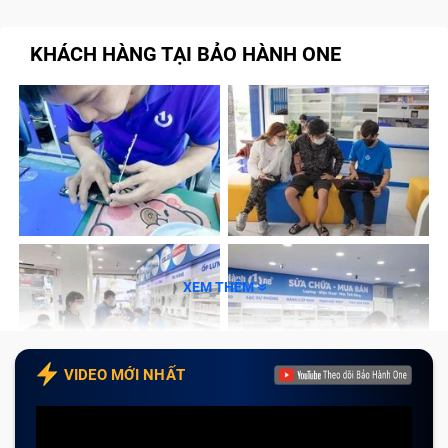
T440 ,T440P ,T440S,T431S bị vỡ ảnh hưởng tới
tình trạng máy như thế nào?
KHÁCH HÀNG TẠI BẢO HÀNH ONE
Những dấu hiệu nhận biết laptop Bàn Phím
Lenovo Ibm Thinkpad T440 ,T440P
,T440S,T431S cần được thay vỏ
Thay vỏ laptop Bàn Phím Lenovo Ibm
Thinkpad T440 ,T440P ,T440S,T431S nhanh
chóng và chất lượng tại Bảo Hành One
Quy trình thay vỏ laptop Bàn Phím Lenovo
Ibm Thinkpad T440 ,T440P ,T440S,T431S tại Bảo
Hành One
XEM THÊM
Cách giữ cho vỏ laptop Bàn Phím Lenovo Ibm
Thinkpad T440 ,T440P ,T440S,T431S không bị
trầy xước sau khi thay mới
VIDEO MỚI NHẤT
Tạm kết