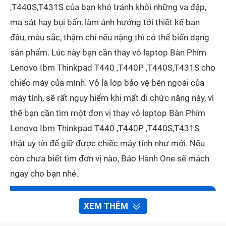
,T440S,T431S của bạn khó tránh khỏi những va đập,
ma sát hay bụi bẩn, làm ảnh hưởng tới thiết kế ban
đầu, màu sắc, thậm chí nếu nặng thì có thể biến dạng
sản phẩm. Lúc này bạn cần thay vỏ laptop Bàn Phím
Lenovo Ibm Thinkpad T440 ,T440P ,T440S,T431S cho
chiếc máy của mình. Vỏ là lớp bảo vệ bên ngoài của
máy tính, sẽ rất nguy hiểm khi mất đi chức năng này, vì
thế bạn cần tìm một đơn vị thay vỏ laptop Bàn Phím
Lenovo Ibm Thinkpad T440 ,T440P ,T440S,T431S
thật uy tín để giữ được chiếc máy tính như mới. Nếu
còn chưa biết tìm đơn vị nào, Bảo Hành One sẽ mách
ngay cho bạn nhé.
Mục lục bài viết
[
Ẩn
]
XEM THÊM
Vỏ laptop Bàn Phím Lenovo Ibm Thinkpad