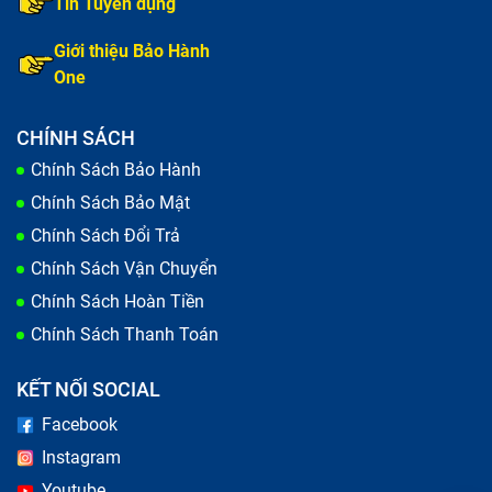
Tin Tuyển dụng
Vỏ máy bị biến dạng do tiếp xúc với nhiệt độ cao.
Giới thiệu Bảo Hành
One
CHÍNH SÁCH
Chính Sách Bảo Hành
Chính Sách Bảo Mật
Chính Sách Đổi Trả
Chính Sách Vận Chuyển
Chính Sách Hoàn Tiền
Chính Sách Thanh Toán
KẾT NỐI SOCIAL
Nguyên nhân khiến vỏ laptop bị móp méo, vỡ.
Bạn muốn thay vỏ để chiếc laptop Bàn Phím
Facebook
Lenovo Ibm Thinkpad T440 ,T440P ,T440S,T431S
Instagram
của bạn mới hơn.
Youtube