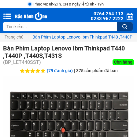
Phục vụ: 8h-21h, CN & ngày lễ từ 8h - 19h
0764 254 113
0283 957 2222
Trang chủ
Bàn Phím Laptop Lenovo Ibm Thinkpad T440 ,T440P 
Bàn Phím Laptop Lenovo Ibm Thinkpad T440
,T440P ,T440S,T431S
(
BP_LET440SST
)
Còn hàng
(79 đánh giá)
|
375
sản phẩm đã bán