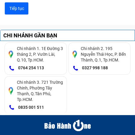
linh kiện bên trong máu.
CHI NHÁNH GẦN BẠN
Chi nhánh 1. 1E Đường 3
Chi nhánh 2. 195
tháng 2, P. Vườn Lài,
Nguyễn Thái Học, P. Bến
Q.10, Tp.HCM.
Thành, Q.1, Tp.HCM.
0764 254 113
0327 998 188
Chi nhánh 3. 721 Trường
Chinh, Phường Tây
Laptop bị móp, méo gây ảnh hưởng tới thẩm mỹ và các
Thạnh, Q.Tân Phú,
linh kiện
Tp.HCM.
0835 001 511
Những dấu hiệu nhận biết laptop Bàn
Phím Lenovo Ibm Thinkpad T440
,T440P ,T440S,T431S cần được thay