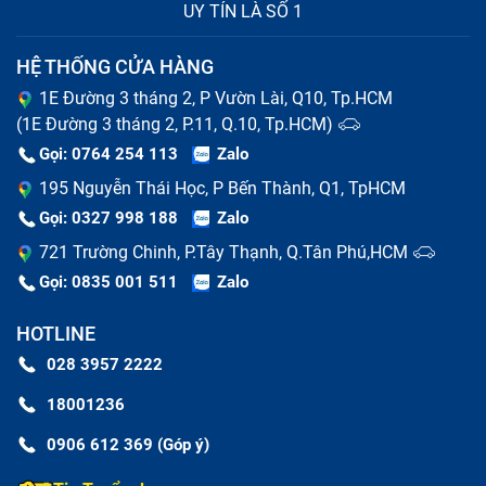
UY TÍN LÀ SỐ 1
vỏ
HỆ THỐNG CỬA HÀNG
Vỏ laptop được chế tạo từ những vật liệu bằng hợp
1E Đường 3 tháng 2, P Vườn Lài, Q10, Tp.HCM
kim nhôm, có độ bền rất cao, có thể chống chịu được
(1E Đường 3 tháng 2, P.11, Q.10, Tp.HCM)
một số tác động ngoại lực để bảo vệ máy, với những
Gọi: 0764 254 113
Zalo
chất liệu nhựa có thể vẫn có thể tốt khi giữ gìn cẩn
195 Nguyễn Thái Học, P Bến Thành, Q1, TpHCM
thận. Nhưng, điều đó không có nghĩa là vỏ máy không
Gọi: 0327 998 188
Zalo
gặp sự cố, vậy khi nào bạn cần thay vỏ máy tính Bàn
721 Trường Chinh, P.Tây Thạnh, Q.Tân Phú,HCM
Phím Lenovo Ibm Thinkpad T440 ,T440P
Gọi: 0835 001 511
Zalo
,T440S,T431S mới? Bạn nên thay vỏ mới khi gặp
HOTLINE
những trường hợp sau:
028 3957 2222
Vỏ máy laptop bị móp méo do va chạm mạnh, ảnh
18001236
hưởng tới các bộ phận khác của máy.
Vỏ laptop Bàn Phím Lenovo Ibm Thinkpad T440
0906 612 369 (Góp ý)
,T440P ,T440S,T431S bị nứt do rơi đập.