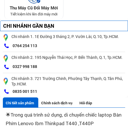
Thu Máy Cũ Đổi Máy Mới
Tiết kiệm khi lên đời máy mới
CHI NHÁNH GẦN BẠN
Chi nhánh 1. 1E Đường 3 tháng 2, P. Vườn Lài, Q.10, Tp.HCM.
0764 254 113
Chi nhánh 2. 195 Nguyễn Thái Học, P. Bến Thành, Q.1, Tp.HCM.
0327 998 188
Chi nhánh 3. 721 Trường Chinh, Phường Tây Thạnh, Q.Tân Phú,
Tp.HCM.
0835 001 511
Chi tiết sản phẩm
Chính sách dịch vụ
Hỏi đáp
🌟
Trong quá trình sử dụng, di chuyển chiếc laptop Bàn
Phím Lenovo Ibm Thinkpad T440 ,T440P