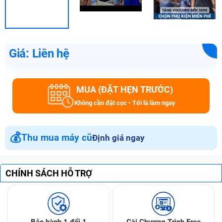
Giá: Liên hệ
MUA (ĐẶT HẸN TRƯỚC)
Không cần đặt cọc • Tới là làm ngay
💰
Thu mua máy cũ
Định giá ngay
CHÍNH SÁCH HỖ TRỢ
Bảo hành 1 đổi 1
Cài Chương Trình Free