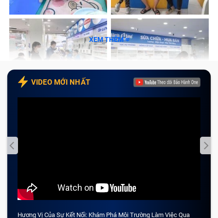
XEM THÊM
VIDEO MỚI NHẤT
Hương Vị Của Sự Kết Nối: Khám Phá Môi Trường Làm Việc Qua
CẢM 