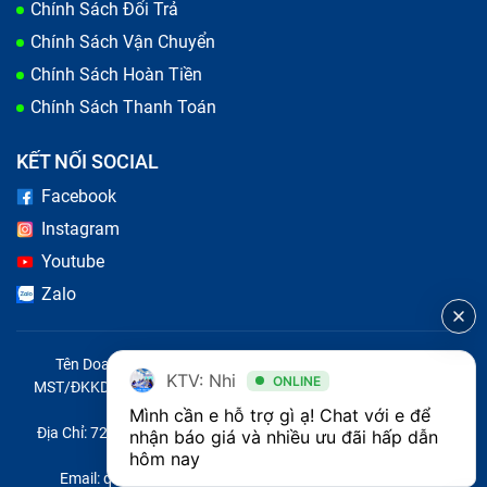
Chính Sách Đổi Trả
Chính Sách Vận Chuyển
Chính Sách Hoàn Tiền
Chính Sách Thanh Toán
KẾT NỐI SOCIAL
Facebook
Instagram
Youtube
Zalo
Tên Doanh Nghiệp: CÔNG TY TNHH CITY ONE VIỆT NAM
KTV: Nhi
ONLINE
MST/ĐKKD/QĐTL: 0316569346 do sở KHĐT TP.HCM cấp ngày
14/04/2023
Mình cần e hỗ trợ gì ạ! Chat với e để 
Địa Chỉ: 721 Trường Chinh, Phường Tây Thạnh, Quận Tân Phú,
nhận báo giá và nhiều ưu đãi hấp dẫn 
Thành phố Hồ Chí Minh, Việt Nam
hôm nay
Email: quoc@baohanhone.com | Điện Thoại: 18001236