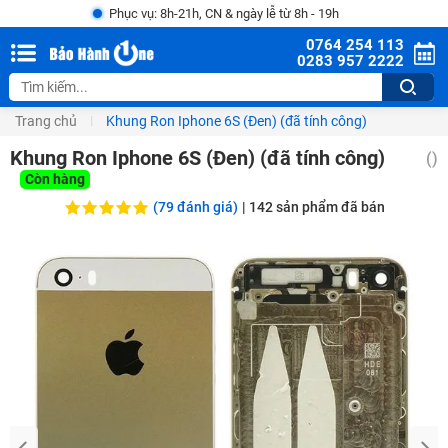
Phục vụ: 8h-21h, CN & ngày lễ từ 8h - 19h
0764 254 113
0283 957 2222
Trang chủ
Khung Ron Iphone 6S (Đen) (đã tính công)
Khung Ron Iphone 6S (Đen) (đã tính công)
(
)
Còn hàng
(79 đánh giá)
|
142
sản phẩm đã bán