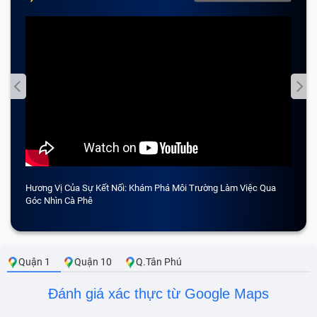
Hương Vị Của Sự Kết Nối: Khám Phá Môi Trường Làm Việc Qua
CẢM 
Góc Nhìn Cà Phê
Quận 1
Quận 10
Q.Tân Phú
Đánh giá xác thực từ Google Maps