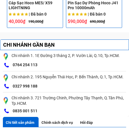
Cáp Sạc Hoco ME5/ X59
Pin Sạc Dự Phòng Hoco J41
T
LIGHTNING
Pro 10000mAh
A
| Đã bán
0
| Đã bán
0
40,000₫
590,000₫
190,000₫
690,000₫
CHI NHÁNH GẦN BẠN
Chi nhánh 1. 1E Đường 3 tháng 2, P. Vườn Lài, Q.10, Tp.HCM.
0764 254 113
Chi nhánh 2. 195 Nguyễn Thái Học, P. Bến Thành, Q.1, Tp.HCM.
0327 998 188
Chi nhánh 3. 721 Trường Chinh, Phường Tây Thạnh, Q.Tân Phú,
Tp.HCM.
0835 001 511
Chi tiết sản phẩm
Chính sách dịch vụ
Hỏi đáp