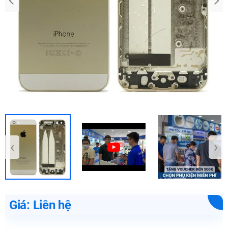
‹
›
Giá: Liên hệ