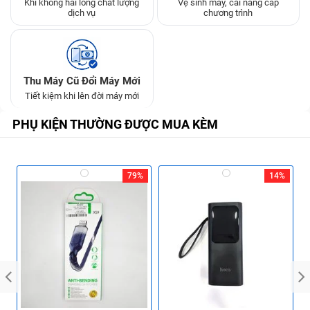
Khi không hài lòng chất lượng
Vệ sinh máy, cài nâng cấp
dịch vụ
chương trình
Thu Máy Cũ Đổi Máy Mới
Tiết kiệm khi lên đời máy mới
PHỤ KIỆN THƯỜNG ĐƯỢC MUA KÈM
79%
14%